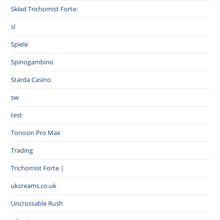
Skład Trichomist Forte:
sl
Spiele
Spinogambino
Starda Casino
sw
test
Tonosin Pro Max
Trading
Trichomist Forte |
ukcreams.co.uk
Uncrossable Rush