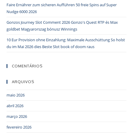
Faire Ernährer zum sicheren Aufführen 50 freie Spins auf Super
Nudge 6000 2026
Gonzos Journey Slot Comment 2026 Gonzo's Quest RTP és Max
goldbet Magyarorszag bónusz Winnings
10 Eur Provision ohne Einzahlung: Maximale Ausschüttung So holst
du im Mai 2026 dies Beste Slot book of doom raus
COMENTÁRIOS
ARQUIVOS
maio 2026
abril 2026
março 2026
fevereiro 2026