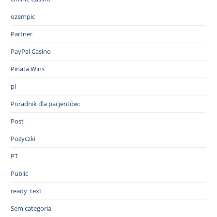
ozempic
Partner
PayPal Casino
Pinata Wins
pl
Poradnik dla pacjentów:
Post
Pozyczki
PT
Public
ready_text
Sem categoria