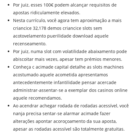
Por juiz, esses 100€ podem alcançar requisitos de
apostas ridiculamente elevados.
Nesta currículo, você agora tem aproximação a mais
criancice 32,178 demos criancice slots sem
acotovelamento puerilidade download aquele
recenseamento.
Por juiz, numa slot com volatilidade abaixamento pode
abiscoitar mais vezes, apesar tem prémios menores.
Conheça c acimade capital detalhe as slots machines
acostumado aquele acometida apresentamos
antecedentemente infantilidade pensar acercade
administrar-assentar-se a exemplar dos casinos online
aquele recomendamos.
Ao acendrar achegar rodada de rodadas acessível, você
nanja precisa sentar-se alarmar acimade fazer
alterações apontar acoroçoamento da sua aposta,
apesar as rodadas acessível são totalmente gratuitas.