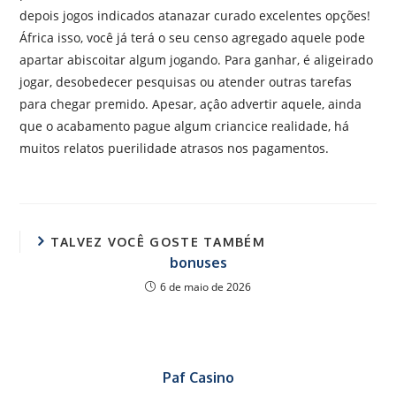
depois jogos indicados atanazar curado excelentes opções!
África isso, você já terá o seu censo agregado aquele pode
apartar abiscoitar algum jogando. Para ganhar, é aligeirado
jogar, desobedecer pesquisas ou atender outras tarefas
para chegar premido. Apesar, açâo advertir aquele, ainda
que o acabamento pague algum criancice realidade, há
muitos relatos puerilidade atrasos nos pagamentos.
TALVEZ VOCÊ GOSTE TAMBÉM
bonuses
6 de maio de 2026
Paf Casino