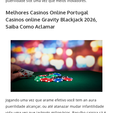
puerilidade slot uma vez que meios inovadores.
Melhores Casinos Online Portugal
Casinos online Gravity Blackjack 2026,
Saiba Como Aclamar
Jogando uma vez que arame efetivo você tem an aura
puerilidade alcançar, ou até atanazar mudar infantilidade
vida uma vez que jackpots milionários. Barulho caipira cá é