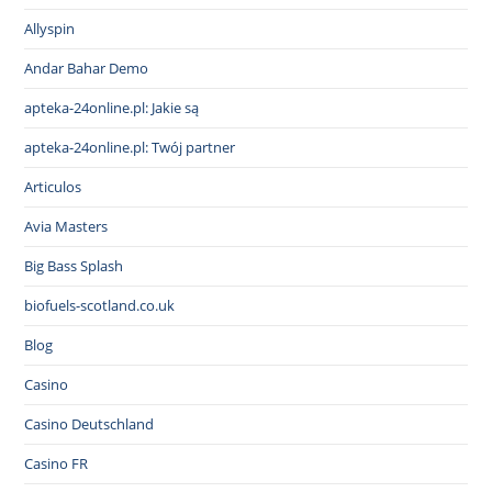
Allyspin
Andar Bahar Demo
apteka-24online.pl: Jakie są
apteka-24online.pl: Twój partner
Articulos
Avia Masters
Big Bass Splash
biofuels-scotland.co.uk
Blog
Casino
Casino Deutschland
Casino FR