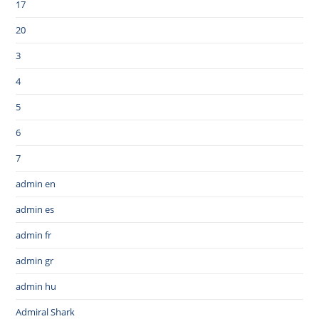
17
20
3
4
5
6
7
admin en
admin es
admin fr
admin gr
admin hu
Admiral Shark