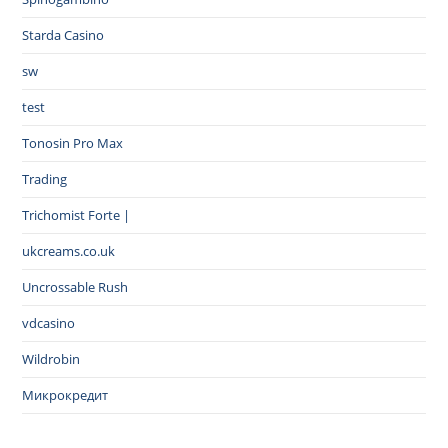
Starda Casino
sw
test
Tonosin Pro Max
Trading
Trichomist Forte |
ukcreams.co.uk
Uncrossable Rush
vdcasino
Wildrobin
Микрокредит