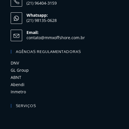
(21) 96404-3159
Whatsapp:
(21) 98135-0628
Email:
contato@mmxoffshore.com.br
AGÊNCIAS REGULAMENTADORAS
DNV
GL Group
ABNT
Abendi
Inmetro
SERVIÇOS