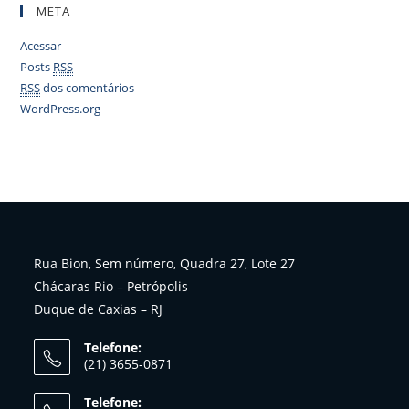
META
Acessar
Posts
RSS
RSS
dos comentários
WordPress.org
Rua Bion, Sem número, Quadra 27, Lote 27
Chácaras Rio – Petrópolis
Duque de Caxias – RJ
Telefone:
(21) 3655-0871
Telefone: