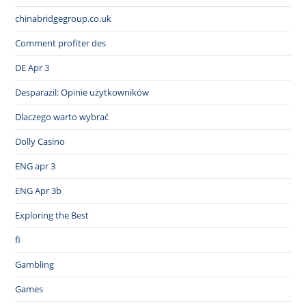
chinabridgegroup.co.uk
Comment profiter des
DE Apr 3
Desparazil: Opinie użytkowników
Dlaczego warto wybrać
Dolly Casino
ENG apr 3
ENG Apr 3b
Exploring the Best
fi
Gambling
Games