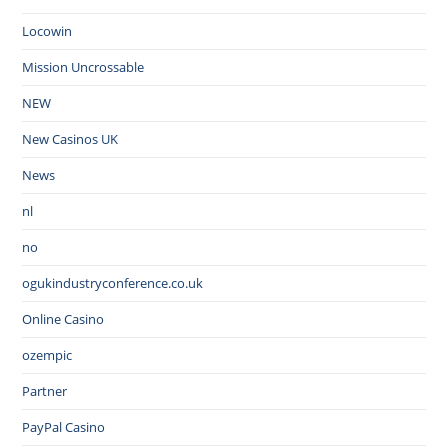
Locowin
Mission Uncrossable
NEW
New Casinos UK
News
nl
no
ogukindustryconference.co.uk
Online Casino
ozempic
Partner
PayPal Casino