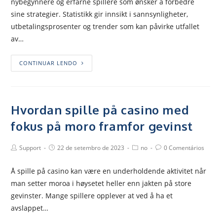
nybegynnere og erfarne spillere som ønsker å forbedre
sine strategier. Statistikk gir innsikt i sannsynligheter,
utbetalingsprosenter og trender som kan påvirke utfallet
av…
CONTINUAR LENDO
Hvordan spille på casino med
fokus på moro framfor gevinst
Support
22 de setembro de 2023
no
0 Comentários
Å spille på casino kan være en underholdende aktivitet når
man setter moroa i høysetet heller enn jakten på store
gevinster. Mange spillere opplever at ved å ha et
avslappet…