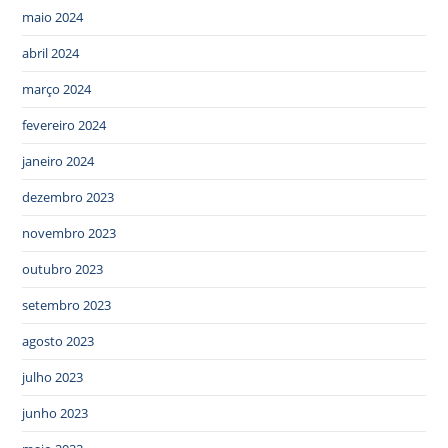
maio 2024
abril 2024
março 2024
fevereiro 2024
janeiro 2024
dezembro 2023
novembro 2023
outubro 2023
setembro 2023
agosto 2023
julho 2023
junho 2023