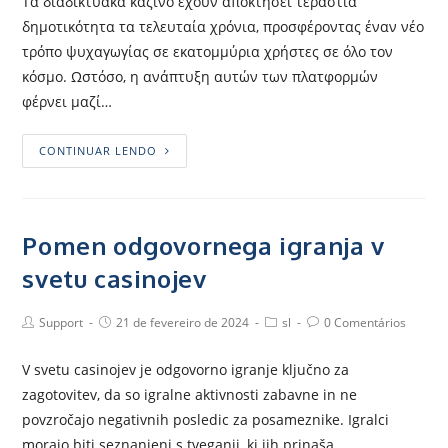
Τα διαδικτυακά καζίνο έχουν αποκτήσει τεράστια
δημοτικότητα τα τελευταία χρόνια, προσφέροντας έναν νέο
τρόπο ψυχαγωγίας σε εκατομμύρια χρήστες σε όλο τον
κόσμο. Ωστόσο, η ανάπτυξη αυτών των πλατφορμών
φέρνει μαζί…
CONTINUAR LENDO
Pomen odgovornega igranja v
svetu casinojev
Support
21 de fevereiro de 2024
sl
0 Comentários
V svetu casinojev je odgovorno igranje ključno za
zagotovitev, da so igralne aktivnosti zabavne in ne
povzročajo negativnih posledic za posameznike. Igralci
morajo biti seznanjeni s tveganji, ki jih prinaša…