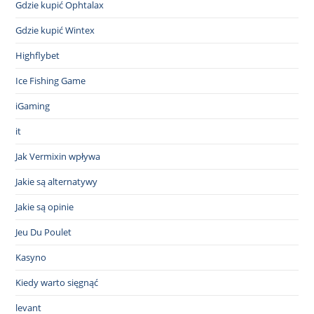
Gdzie kupić Ophtalax
Gdzie kupić Wintex
Highflybet
Ice Fishing Game
iGaming
it
Jak Vermixin wpływa
Jakie są alternatywy
Jakie są opinie
Jeu Du Poulet
Kasyno
Kiedy warto sięgnąć
levant