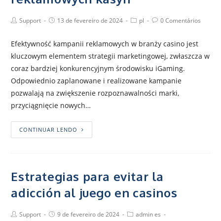
Support
13 de fevereiro de 2024
pl
0 Comentários
Efektywność kampanii reklamowych w branży casino jest
kluczowym elementem strategii marketingowej, zwłaszcza w
coraz bardziej konkurencyjnym środowisku iGaming.
Odpowiednio zaplanowane i realizowane kampanie
pozwalają na zwiększenie rozpoznawalności marki,
przyciągnięcie nowych…
CONTINUAR LENDO
Estrategias para evitar la
adicción al juego en casinos
Support
9 de fevereiro de 2024
admin es