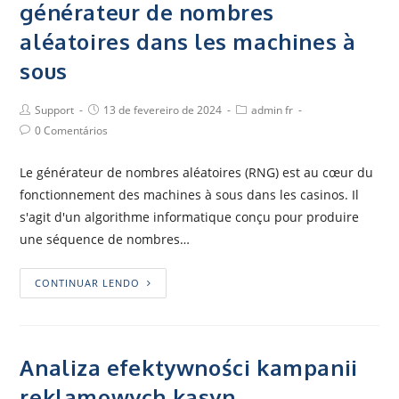
générateur de nombres
aléatoires dans les machines à
sous
Support
13 de fevereiro de 2024
admin fr
0 Comentários
Le générateur de nombres aléatoires (RNG) est au cœur du
fonctionnement des machines à sous dans les casinos. Il
s'agit d'un algorithme informatique conçu pour produire
une séquence de nombres…
CONTINUAR LENDO
Analiza efektywności kampanii
reklamowych kasyn