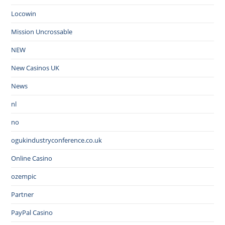
Locowin
Mission Uncrossable
NEW
New Casinos UK
News
nl
no
ogukindustryconference.co.uk
Online Casino
ozempic
Partner
PayPal Casino