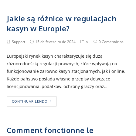
Jakie są różnice w regulacjach
kasyn w Europie?
Support
15 de fevereiro de 2024
pl
0 Comentários
Europejski rynek kasyn charakteryzuje się dużą
różnorodnością regulacji prawnych, które wpływają na
funkcjonowanie zarówno kasyn stacjonarnych, jak i online.
Każde państwo posiada własne przepisy dotyczące
licencjonowania, podatków, ochrony graczy oraz…
CONTINUAR LENDO
Comment fonctionne le