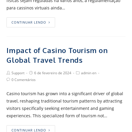
físicas sejam reguladas há vários anos, a regulamentação
para cassinos virtuais ainda…
CONTINUAR LENDO
Impact of Casino Tourism on
Global Travel Trends
Support
6 de fevereiro de 2024
admin en
0 Comentários
Casino tourism has grown into a significant driver of global
travel, reshaping traditional tourism patterns by attracting
visitors specifically seeking entertainment and gaming
experiences. This specialized form of tourism not…
CONTINUAR LENDO