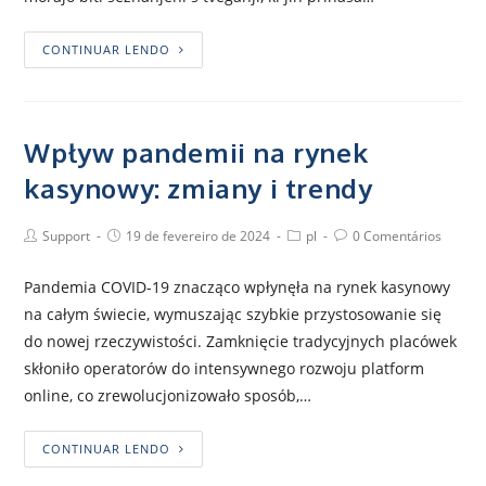
CONTINUAR LENDO
Wpływ pandemii na rynek
kasynowy: zmiany i trendy
Support
19 de fevereiro de 2024
pl
0 Comentários
Pandemia COVID-19 znacząco wpłynęła na rynek kasynowy
na całym świecie, wymuszając szybkie przystosowanie się
do nowej rzeczywistości. Zamknięcie tradycyjnych placówek
skłoniło operatorów do intensywnego rozwoju platform
online, co zrewolucjonizowało sposób,…
CONTINUAR LENDO