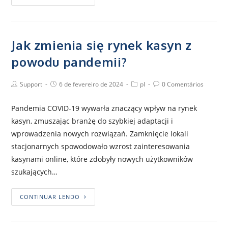
Jak zmienia się rynek kasyn z
powodu pandemii?
Support
6 de fevereiro de 2024
pl
0 Comentários
Pandemia COVID-19 wywarła znaczący wpływ na rynek
kasyn, zmuszając branżę do szybkiej adaptacji i
wprowadzenia nowych rozwiązań. Zamknięcie lokali
stacjonarnych spowodowało wzrost zainteresowania
kasynami online, które zdobyły nowych użytkowników
szukających…
CONTINUAR LENDO