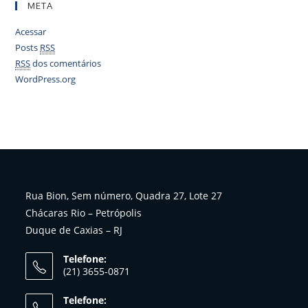
META
Acessar
Posts
RSS
RSS
dos comentários
WordPress.org
Rua Bion, Sem número, Quadra 27, Lote 27
Chácaras Rio – Petrópolis
Duque de Caxias – RJ
Telefone:
(21) 3655-0871
Telefone: