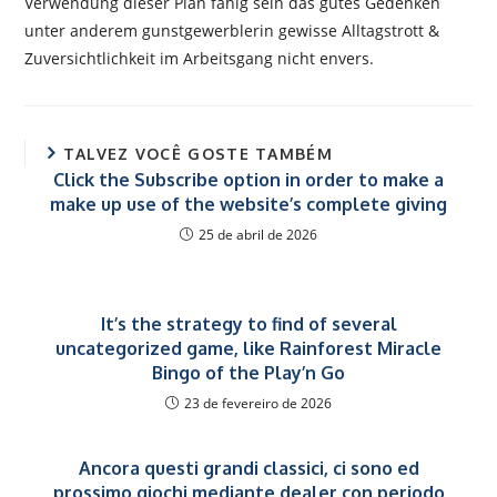
Verwendung dieser Plan fahig sein das gutes Gedenken
unter anderem gunstgewerblerin gewisse Alltagstrott &
Zuversichtlichkeit im Arbeitsgang nicht envers.
TALVEZ VOCÊ GOSTE TAMBÉM
Click the Subscribe option in order to make a
make up use of the website’s complete giving
25 de abril de 2026
It’s the strategy to find of several
uncategorized game, like Rainforest Miracle
Bingo of the Play’n Go
23 de fevereiro de 2026
Ancora questi grandi classici, ci sono ed
prossimo giochi mediante dealer con periodo