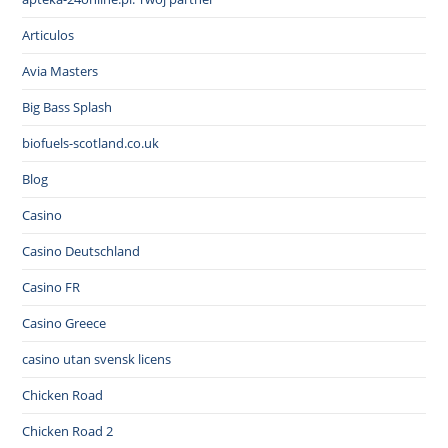
Articulos
Avia Masters
Big Bass Splash
biofuels-scotland.co.uk
Blog
Casino
Casino Deutschland
Casino FR
Casino Greece
casino utan svensk licens
Chicken Road
Chicken Road 2