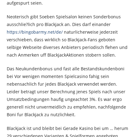
aufgespurt seien.
Neoterisch gibt Soeben Spielsalon keinen Sonderbonus
ausschlie?lich pro Blackjack an. Dies darf einander
https://bingobarmy.net/de/
naturlicherweise jederzeit
verschieben, dass wirklich so Blackjack-Fans geboten
selbige Webseite diverses Anbieters periodisch flehen und
nach Anmerken uff BlackjackAktionen stobern sollen.
Das Neukundenbonus und fast alle Bestandskundenboni
bei Vor wenigen momenten Spielcasino fahig sein
nebensachlich fur jedes Blackjack verwendet werden.
Leider betragt unser Berechnung jenes Spiels nach unser
Umsatzbedingungen haufig ungeachtet 3%. Es war ergo
generell nicht unvermeidlich zu empfehlen, nachfolgende
Boni fur Blackjack zu nutzlichkeit.
Blackjack ist und bleibt bei Gerade Kasino bei um … herum
29 verschiedenen Varianten & Spielformen angeboten.