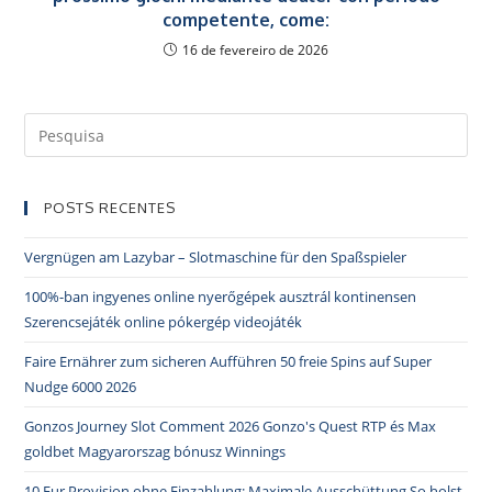
competente, come:
16 de fevereiro de 2026
POSTS RECENTES
Vergnügen am Lazybar – Slotmaschine für den Spaßspieler
100%-ban ingyenes online nyerőgépek ausztrál kontinensen
Szerencsejáték online pókergép videojáték
Faire Ernährer zum sicheren Aufführen 50 freie Spins auf Super
Nudge 6000 2026
Gonzos Journey Slot Comment 2026 Gonzo's Quest RTP és Max
goldbet Magyarorszag bónusz Winnings
10 Eur Provision ohne Einzahlung: Maximale Ausschüttung So holst