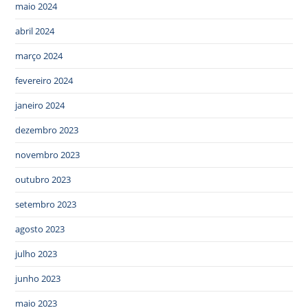
maio 2024
abril 2024
março 2024
fevereiro 2024
janeiro 2024
dezembro 2023
novembro 2023
outubro 2023
setembro 2023
agosto 2023
julho 2023
junho 2023
maio 2023