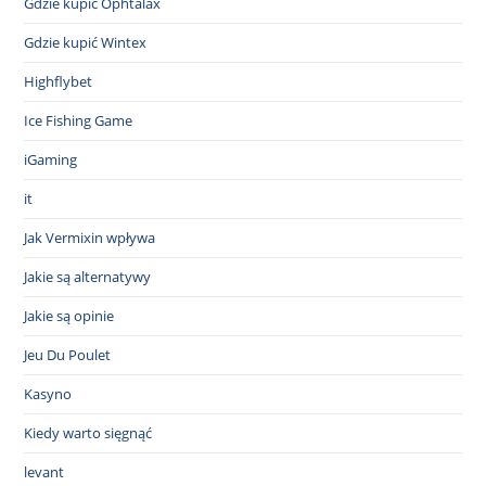
Gdzie kupić Ophtalax
Gdzie kupić Wintex
Highflybet
Ice Fishing Game
iGaming
it
Jak Vermixin wpływa
Jakie są alternatywy
Jakie są opinie
Jeu Du Poulet
Kasyno
Kiedy warto sięgnąć
levant