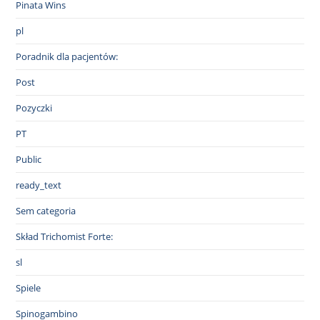
Pinata Wins
pl
Poradnik dla pacjentów:
Post
Pozyczki
PT
Public
ready_text
Sem categoria
Skład Trichomist Forte:
sl
Spiele
Spinogambino