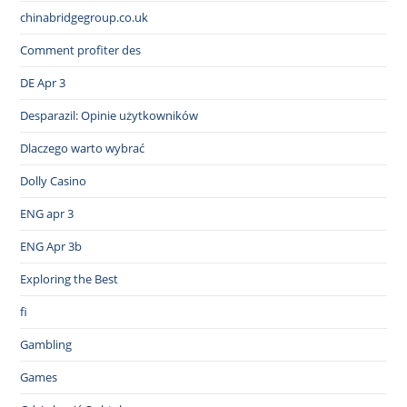
chinabridgegroup.co.uk
Comment profiter des
DE Apr 3
Desparazil: Opinie użytkowników
Dlaczego warto wybrać
Dolly Casino
ENG apr 3
ENG Apr 3b
Exploring the Best
fi
Gambling
Games