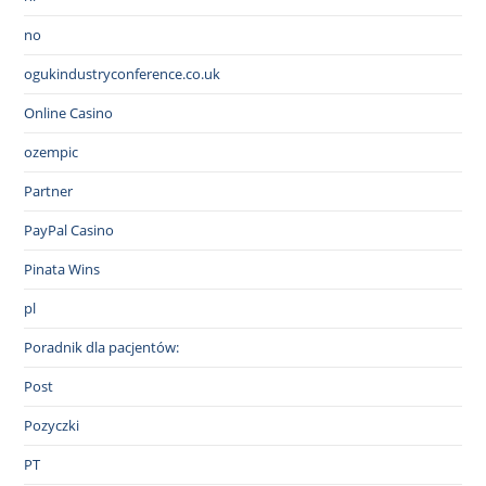
no
ogukindustryconference.co.uk
Online Casino
ozempic
Partner
PayPal Casino
Pinata Wins
pl
Poradnik dla pacjentów:
Post
Pozyczki
PT