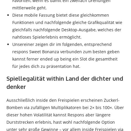
Favoriten, wenn es damit ein zweifach Drehungen
mittlerweile geht.
Diese mobile Fassung bietet diese gleichkommen
Funktionen und nachfolgende gleiche Grafikqualität wie
gleichfalls nachfolgende Desktop-Ausgabe, welches der
nahtloses Spielerlebnis ermöglicht.
Unsereiner zeigen dir im folgenden, entsprechend
respons Sweet Bonanza verbunden zum besten geben
kannst ferner ended up being ein Slot die gesamtheit
für jedes dich zu präsentation hat.
Spiellegalität within Land der dichter und
denker
Ausschließlich inside den Freispielen erscheinen Zuckerl-
Bomben via zufälligen Multiplikatoren bei 2× bis 100×. Über
dieser hohen Volatilität kannst Respons aber längere
Durststrecken erlebnis, hast wohl nachfolgende Option
unter sehr große Gewinne – vor allem inside Freispielen via