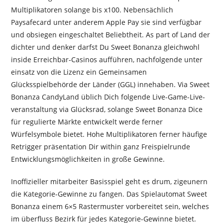
Multiplikatoren solange bis x100. Nebensächlich
Paysafecard unter anderem Apple Pay sie sind verfügbar
und obsiegen eingeschaltet Beliebtheit. As part of Land der
dichter und denker darfst Du Sweet Bonanza gleichwohl
inside Erreichbar-Casinos aufführen, nachfolgende unter
einsatz von die Lizenz ein Gemeinsamen
Glücksspielbehörde der Länder (GGL) innehaben. Via Sweet
Bonanza CandyLand üblich Dich folgende Live-Game-Live-
veranstaltung via Glücksrad, solange Sweet Bonanza Dice
für regulierte Märkte entwickelt werde ferner
Würfelsymbole bietet. Hohe Multiplikatoren ferner häufige
Retrigger präsentation Dir within ganz Freispielrunde
Entwicklungsmöglichkeiten in große Gewinne.
Inoffizieller mitarbeiter Basisspiel geht es drum, zigeunern
die Kategorie-Gewinne zu fangen. Das Spielautomat Sweet
Bonanza einem 6×5 Rastermuster vorbereitet sein, welches
im überfluss Bezirk für jedes Kategorie-Gewinne bietet.