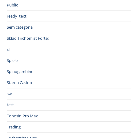
Public
ready_text
Sem categoria
Skład Trichomist Forte:
sl
Spiele
Spinogambino
Starda Casino
sw
test
Tonosin Pro Max
Trading