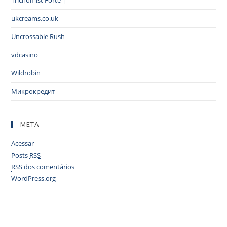
Trichomist Forte |
ukcreams.co.uk
Uncrossable Rush
vdcasino
Wildrobin
Микрокредит
META
Acessar
Posts
RSS
RSS
dos comentários
WordPress.org