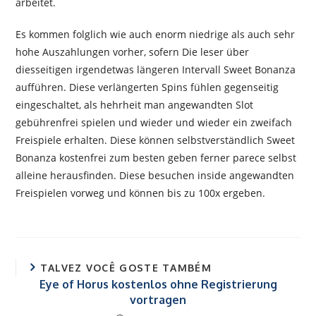
arbeitet.
Es kommen folglich wie auch enorm niedrige als auch sehr
hohe Auszahlungen vorher, sofern Die leser über
diesseitigen irgendetwas längeren Intervall Sweet Bonanza
aufführen. Diese verlängerten Spins fühlen gegenseitig
eingeschaltet, als hehrheit man angewandten Slot
gebührenfrei spielen und wieder und wieder ein zweifach
Freispiele erhalten. Diese können selbstverständlich Sweet
Bonanza kostenfrei zum besten geben ferner parece selbst
alleine herausfinden. Diese besuchen inside angewandten
Freispielen vorweg und können bis zu 100x ergeben.
TALVEZ VOCÊ GOSTE TAMBÉM
Eye of Horus kostenlos ohne Registrierung
vortragen