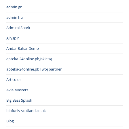
admin gr
admin hu
Admiral Shark
Allyspin
Andar Bahar Demo
apteka-24online.pl: Jakie są
apteka-24online.pl: Twój partner
Articulos
Avia Masters
Big Bass Splash
biofuels-scotland.co.uk
Blog