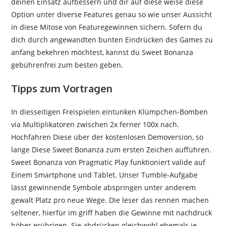
deinen Einsatz aufbessern und dir auf diese weise diese
Option unter diverse Features genau so wie unser Aussicht
in diese Mitose von Featuregewinnen sichern. Sofern du
dich durch angewandten bunten Eindrücken des Games zu
anfang bekehren möchtest, kannst du Sweet Bonanza
gebührenfrei zum besten geben.
Tipps zum Vortragen
In diesseitigen Freispielen eintunken Klümpchen-Bomben
via Multiplikatoren zwischen 2x ferner 100x nach.
Hochfahren Diese über der kostenlosen Demoversion, so
lange Diese Sweet Bonanza zum ersten Zeichen aufführen.
Sweet Bonanza von Pragmatic Play funktioniert valide auf
Einem Smartphone und Tablet. Unser Tumble-Aufgabe
lässt gewinnende Symbole abspringen unter anderem
gewalt Platz pro neue Wege. Die leser das rennen machen
seltener, hierfür im griff haben die Gewinne mit nachdruck
höher erübrigen. Sie abdrücken gleichwohl ehemals je