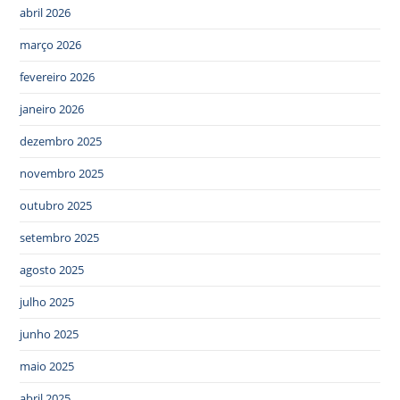
abril 2026
março 2026
fevereiro 2026
janeiro 2026
dezembro 2025
novembro 2025
outubro 2025
setembro 2025
agosto 2025
julho 2025
junho 2025
maio 2025
abril 2025