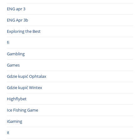
ENG apr 3
ENG Apr 3b
Exploring the Best
fi
Gambling
Games
Gdzie kupić Ophtalax
Gdzie kupić Wintex
Highflybet
Ice Fishing Game
iGaming
it