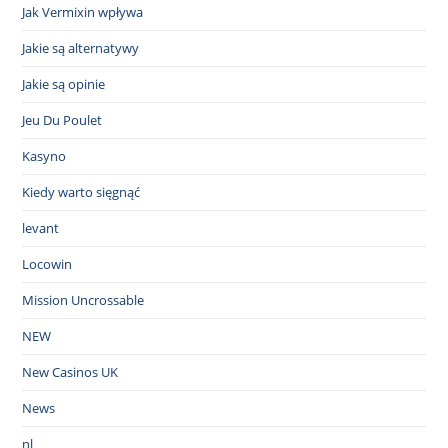
Jak Vermixin wpływa
Jakie są alternatywy
Jakie są opinie
Jeu Du Poulet
Kasyno
Kiedy warto sięgnąć
levant
Locowin
Mission Uncrossable
NEW
New Casinos UK
News
nl