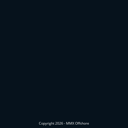
Copyright 2026 - MMX Offshore