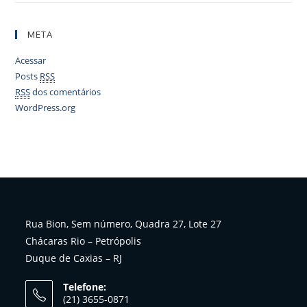
META
Acessar
Posts
RSS
RSS
dos comentários
WordPress.org
Rua Bion, Sem número, Quadra 27, Lote 27
Chácaras Rio – Petrópolis
Duque de Caxias – RJ
Telefone:
(21) 3655-0871