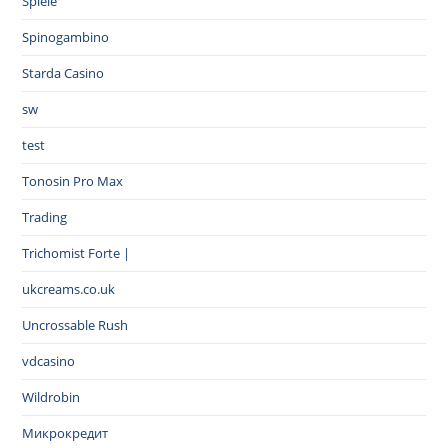
Spiele
Spinogambino
Starda Casino
sw
test
Tonosin Pro Max
Trading
Trichomist Forte |
ukcreams.co.uk
Uncrossable Rush
vdcasino
Wildrobin
Микрокредит