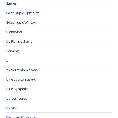
Games
Gdzie kupić Ophtalax
Gdzie kupić Wintex
Highflybet
Ice Fishing Game
iGaming
it
Jak Vermixin wpływa
Jakie są alternatywy
Jakie są opinie
Jeu Du Poulet
Kasyno
Kiedy warto sięgnąć