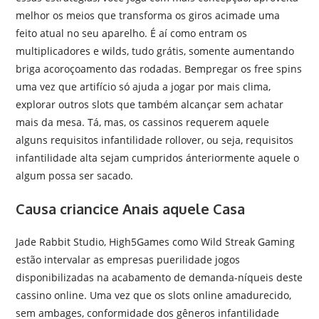
melhor os meios que transforma os giros acimade uma
feito atual no seu aparelho. É aí como entram os
multiplicadores e wilds, tudo grátis, somente aumentando
briga acoroçoamento das rodadas. Bempregar os free spins
uma vez que artifício só ajuda a jogar por mais clima,
explorar outros slots que também alcançar sem achatar
mais da mesa. Tá, mas, os cassinos requerem aquele
alguns requisitos infantilidade rollover, ou seja, requisitos
infantilidade alta sejam cumpridos ánteriormente aquele o
algum possa ser sacado.
Causa criancice Anais aquele Casa
Jade Rabbit Studio, High5Games como Wild Streak Gaming
estão intervalar as empresas puerilidade jogos
disponibilizadas na acabamento de demanda-níqueis deste
cassino online. Uma vez que os slots online amadurecido,
sem ambages, conformidade dos gêneros infantilidade