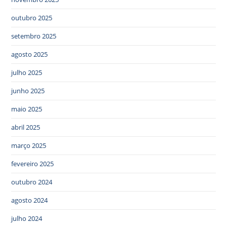
outubro 2025
setembro 2025
agosto 2025
julho 2025
junho 2025
maio 2025
abril 2025
março 2025
fevereiro 2025
outubro 2024
agosto 2024
julho 2024