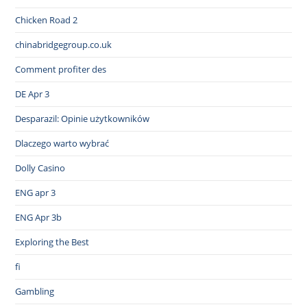
Chicken Road 2
chinabridgegroup.co.uk
Comment profiter des
DE Apr 3
Desparazil: Opinie użytkowników
Dlaczego warto wybrać
Dolly Casino
ENG apr 3
ENG Apr 3b
Exploring the Best
fi
Gambling