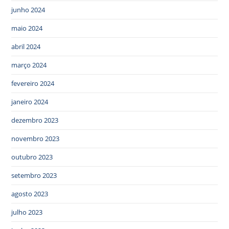
junho 2024
maio 2024
abril 2024
março 2024
fevereiro 2024
janeiro 2024
dezembro 2023
novembro 2023
outubro 2023
setembro 2023
agosto 2023
julho 2023