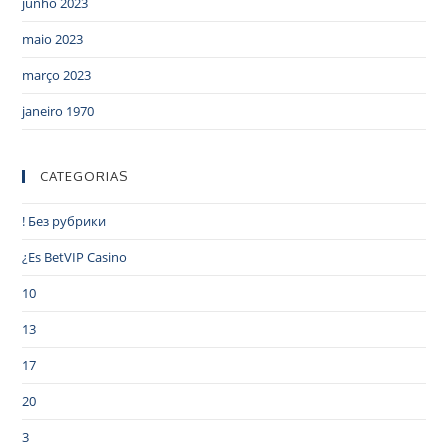
junho 2023
maio 2023
março 2023
janeiro 1970
CATEGORIAS
! Без рубрики
¿Es BetVIP Casino
10
13
17
20
3