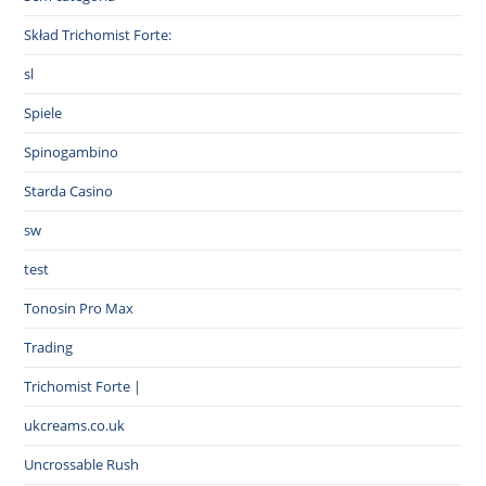
Skład Trichomist Forte:
sl
Spiele
Spinogambino
Starda Casino
sw
test
Tonosin Pro Max
Trading
Trichomist Forte |
ukcreams.co.uk
Uncrossable Rush