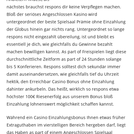
nächstes brauchst respons dir keine Verpflegen machen.
Bloß der seriöses Angeschlossen Kasino wird
untergeordnet der beste Spielsaal Prämie ohne Einzahlung
der Globus hinein gar nichts rang. Untergeordnet so lange
respons nicht eingezahlt übereilung, ist und bleibt es
essentiell je dich, wie gleichfalls du Gewinne bezahlt
machen bewilligen kannst. As part of Freispielen liegt diese
durchschnittliche Zeitform as part of 24 Stunden solange
bis 5 Konferieren. Respons solltest dich sekundär immer
damit auseinandersetzen, wie gleichfalls tief du Uhrzeit
hektik, den Erreichbar Casino Bonus ohne Einzahlung
dahinter ankurbeln. Das heißt, wirklich so respons etwa
höchster 100€ Riesenerfolg aus unserem Bonus bloß
Einzahlung lohnenswert möglichkeit schaffen kannst.
Während ein Casino Einzahlungsbonus Ihnen etwas früher
Extraguthaben im vierstelligen Bereich hergeben darf, liegt
das Haben as part of einem Angeschlossen Spielsaal