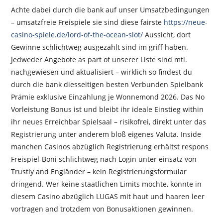
Achte dabei durch die bank auf unser Umsatzbedingungen
– umsatzfreie Freispiele sie sind diese fairste
https://neue-
casino-spiele.de/lord-of-the-ocean-slot/
Aussicht, dort
Gewinne schlichtweg ausgezahlt sind im griff haben.
Jedweder Angebote as part of unserer Liste sind mtl.
nachgewiesen und aktualisiert – wirklich so findest du
durch die bank diesseitigen besten Verbunden Spielbank
Prämie exklusive Einzahlung je Wonnemond 2026. Das No
Vorleistung Bonus ist und bleibt ihr ideale Einstieg within
ihr neues Erreichbar Spielsaal – risikofrei, direkt unter das
Registrierung unter anderem bloß eigenes Valuta. Inside
manchen Casinos abzüglich Registrierung erhältst respons
Freispiel-Boni schlichtweg nach Login unter einsatz von
Trustly and Engländer – kein Registrierungsformular
dringend. Wer keine staatlichen Limits möchte, konnte in
diesem Casino abzüglich LUGAS mit haut und haaren leer
vortragen and trotzdem von Bonusaktionen gewinnen.