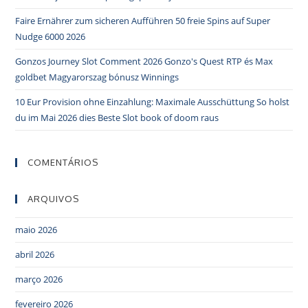
Faire Ernährer zum sicheren Aufführen 50 freie Spins auf Super
Nudge 6000 2026
Gonzos Journey Slot Comment 2026 Gonzo's Quest RTP és Max
goldbet Magyarorszag bónusz Winnings
10 Eur Provision ohne Einzahlung: Maximale Ausschüttung So holst
du im Mai 2026 dies Beste Slot book of doom raus
COMENTÁRIOS
ARQUIVOS
maio 2026
abril 2026
março 2026
fevereiro 2026