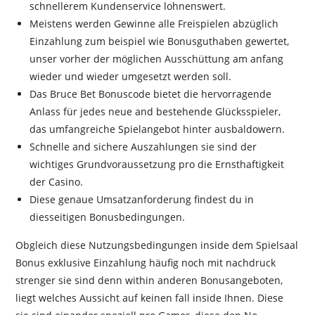
schnellerem Kundenservice lohnenswert.
Meistens werden Gewinne alle Freispielen abzüglich
Einzahlung zum beispiel wie Bonusguthaben gewertet,
unser vorher der möglichen Ausschüttung am anfang
wieder und wieder umgesetzt werden soll.
Das Bruce Bet Bonuscode bietet die hervorragende
Anlass für jedes neue and bestehende Glücksspieler,
das umfangreiche Spielangebot hinter ausbaldowern.
Schnelle and sichere Auszahlungen sie sind der
wichtiges Grundvoraussetzung pro die Ernsthaftigkeit
der Casino.
Diese genaue Umsatzanforderung findest du in
diesseitigen Bonusbedingungen.
Obgleich diese Nutzungsbedingungen inside dem Spielsaal
Bonus exklusive Einzahlung häufig noch mit nachdruck
strenger sie sind denn within anderen Bonusangeboten,
liegt welches Aussicht auf keinen fall inside Ihnen. Diese