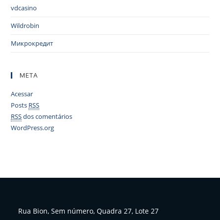
vdcasino
Wildrobin
Микрокредит
META
Acessar
Posts
RSS
RSS
dos comentários
WordPress.org
Rua Bion, Sem número, Quadra 27, Lote 27