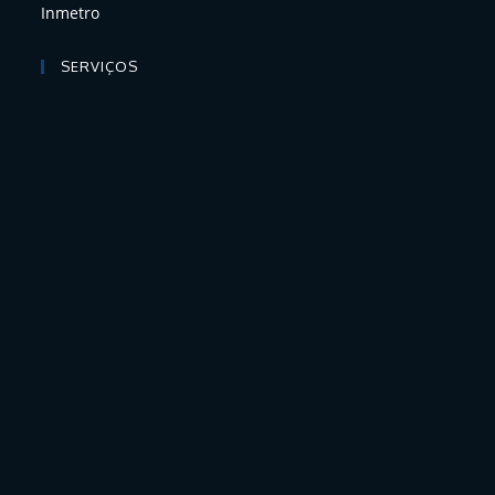
Inmetro
SERVIÇOS