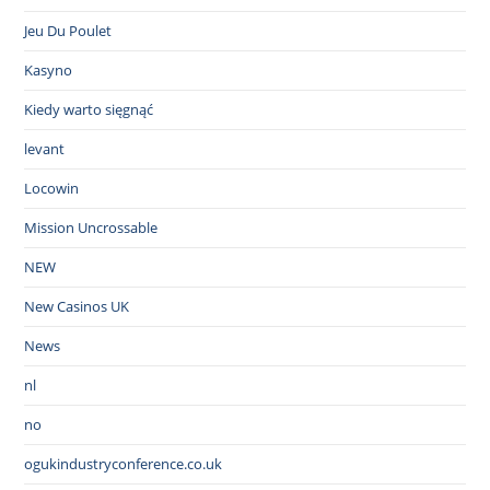
Jeu Du Poulet
Kasyno
Kiedy warto sięgnąć
levant
Locowin
Mission Uncrossable
NEW
New Casinos UK
News
nl
no
ogukindustryconference.co.uk