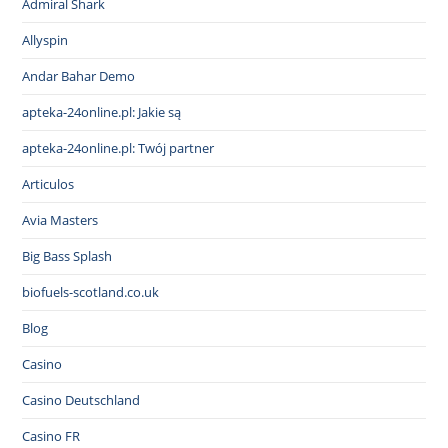
Admiral Shark
Allyspin
Andar Bahar Demo
apteka-24online.pl: Jakie są
apteka-24online.pl: Twój partner
Articulos
Avia Masters
Big Bass Splash
biofuels-scotland.co.uk
Blog
Casino
Casino Deutschland
Casino FR