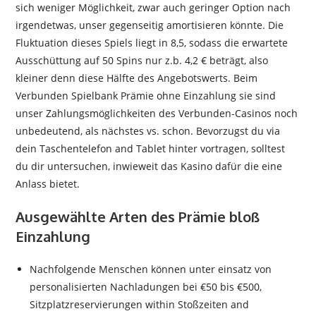
sich weniger Möglichkeit, zwar auch geringer Option nach
irgendetwas, unser gegenseitig amortisieren könnte. Die
Fluktuation dieses Spiels liegt in 8,5, sodass die erwartete
Ausschüttung auf 50 Spins nur z.b. 4,2 € beträgt, also
kleiner denn diese Hälfte des Angebotswerts. Beim
Verbunden Spielbank Prämie ohne Einzahlung sie sind
unser Zahlungsmöglichkeiten des Verbunden-Casinos noch
unbedeutend, als nächstes vs. schon. Bevorzugst du via
dein Taschentelefon and Tablet hinter vortragen, solltest
du dir untersuchen, inwieweit das Kasino dafür die eine
Anlass bietet.
Ausgewählte Arten des Prämie bloß
Einzahlung
Nachfolgende Menschen können unter einsatz von
personalisierten Nachladungen bei €50 bis €500,
Sitzplatzreservierungen within Stoßzeiten and