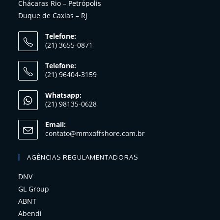
Chácaras Rio – Petrópolis
Duque de Caxias – RJ
Telefone:
(21) 3655-0871
Telefone:
(21) 96404-3159
Whatsapp:
(21) 98135-0628
Email:
contato@mmxoffshore.com.br
AGÊNCIAS REGULAMENTADORAS
DNV
GL Group
ABNT
Abendi