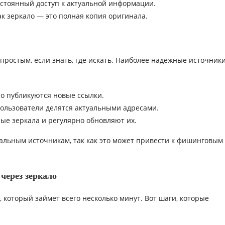
остоянный доступ к актуальной информации.
ак зеркало — это полная копия оригинала.
 простым, если знать, где искать. Наиболее надежные источник
о публикуются новые ссылки.
пользователи делятся актуальными адресами.
ые зеркала и регулярно обновляют их.
иальным источникам, так как это может привести к фишинговым
через зеркало
, который займет всего несколько минут. Вот шаги, которые