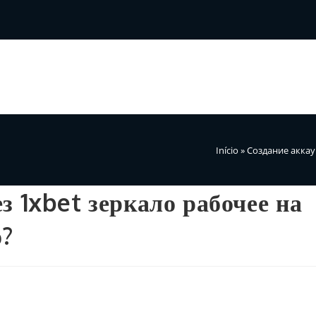
Início
»
Создание аккау
з 1xbet зеркало рабочее на
о?