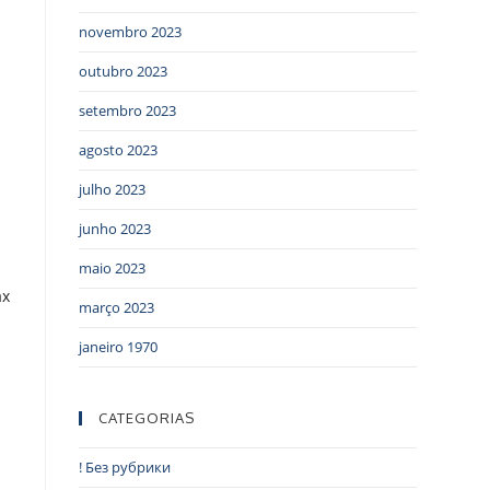
novembro 2023
outubro 2023
setembro 2023
agosto 2023
julho 2023
junho 2023
maio 2023
ах
março 2023
janeiro 1970
CATEGORIAS
! Без рубрики