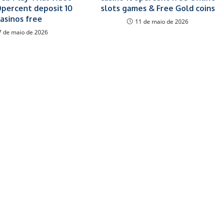
percent deposit 10
slots games & Free Gold coins
asinos free
11 de maio de 2026
7 de maio de 2026