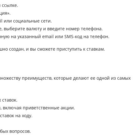
 ссылке.
ция».
il или социальные сети.
, выберите валюту и введите номер телефона.
ную на указанный email или SMS-код на телефон.
шно создан, и вы сможете приступить к ставкам.
множеству преимуществ, которые делают ее одной из самых
 ставок.
, включая приветственные акции.
тавок на ходу.
бых вопросов.