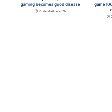
gaming becomes good disease
game 100
c
23 de abril de 2026