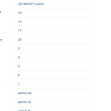
¿Es BetVIP Casino
т
10
13
17
20
ут
3
4
5
6
7
admin en
admin es
admin fr