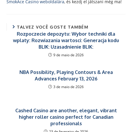
SmokAce Casino weboldalára
, és kezdj el játszani még ma!
TALVEZ VOCÊ GOSTE TAMBÉM
Rozpoczecie depozytu: Wybor techniki dla
wplaty: Rozwiazania wartosci: Generacja kodu
BLIK: Uzasadnienie BLIK:
9 de maio de 2026
NBA Possibility, Playing Contours & Area
Advances February 13, 2026
3 de maio de 2026
Cashed Casino are another, elegant, vibrant
higher roller casino perfect for Canadian
professionals
23 de fevereiro de 2026