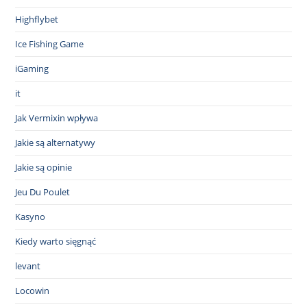
Highflybet
Ice Fishing Game
iGaming
it
Jak Vermixin wpływa
Jakie są alternatywy
Jakie są opinie
Jeu Du Poulet
Kasyno
Kiedy warto sięgnąć
levant
Locowin