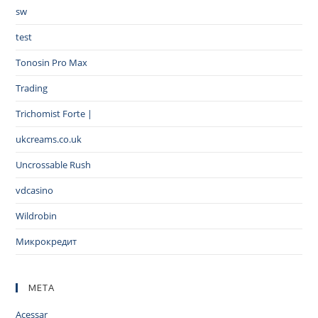
sw
test
Tonosin Pro Max
Trading
Trichomist Forte |
ukcreams.co.uk
Uncrossable Rush
vdcasino
Wildrobin
Микрокредит
META
Acessar