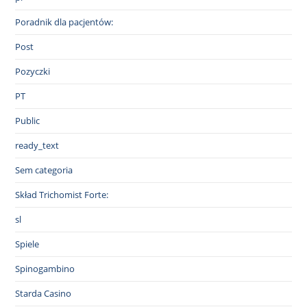
Poradnik dla pacjentów:
Post
Pozyczki
PT
Public
ready_text
Sem categoria
Skład Trichomist Forte:
sl
Spiele
Spinogambino
Starda Casino