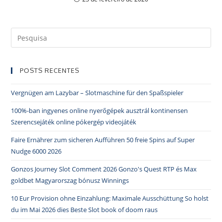
POSTS RECENTES
Vergnügen am Lazybar – Slotmaschine für den Spaßspieler
100%-ban ingyenes online nyerőgépek ausztrál kontinensen
Szerencsejáték online pókergép videojáték
Faire Ernährer zum sicheren Aufführen 50 freie Spins auf Super
Nudge 6000 2026
Gonzos Journey Slot Comment 2026 Gonzo's Quest RTP és Max
goldbet Magyarorszag bónusz Winnings
10 Eur Provision ohne Einzahlung: Maximale Ausschüttung So holst
du im Mai 2026 dies Beste Slot book of doom raus