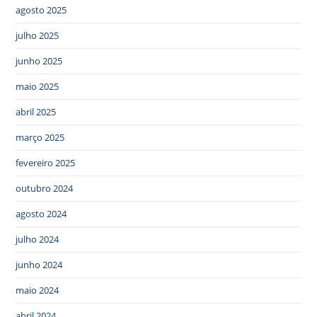
agosto 2025
julho 2025
junho 2025
maio 2025
abril 2025
março 2025
fevereiro 2025
outubro 2024
agosto 2024
julho 2024
junho 2024
maio 2024
abril 2024