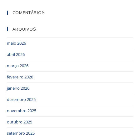
COMENTÁRIOS
ARQUIVOS
maio 2026
abril 2026
março 2026
fevereiro 2026
janeiro 2026
dezembro 2025
novembro 2025
outubro 2025
setembro 2025