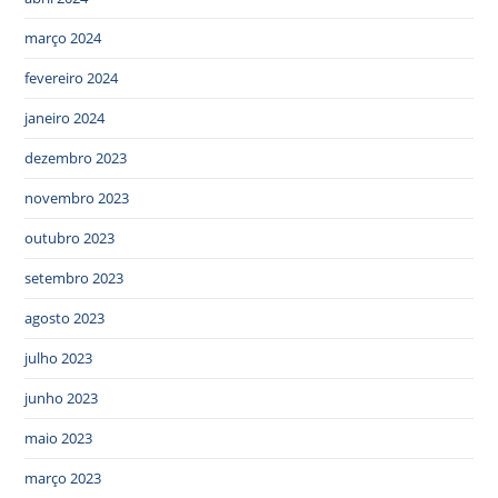
março 2024
fevereiro 2024
janeiro 2024
dezembro 2023
novembro 2023
outubro 2023
setembro 2023
agosto 2023
julho 2023
junho 2023
maio 2023
março 2023