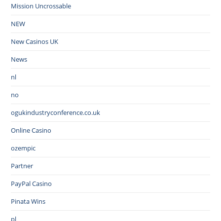
Mission Uncrossable
NEW
New Casinos UK
News
nl
no
ogukindustryconference.co.uk
Online Casino
ozempic
Partner
PayPal Casino
Pinata Wins
pl