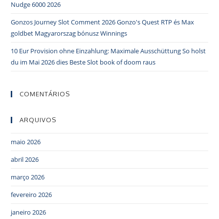
Nudge 6000 2026
Gonzos Journey Slot Comment 2026 Gonzo's Quest RTP és Max
goldbet Magyarorszag bónusz Winnings
10 Eur Provision ohne Einzahlung: Maximale Ausschüttung So holst
du im Mai 2026 dies Beste Slot book of doom raus
COMENTÁRIOS
ARQUIVOS
maio 2026
abril 2026
março 2026
fevereiro 2026
janeiro 2026