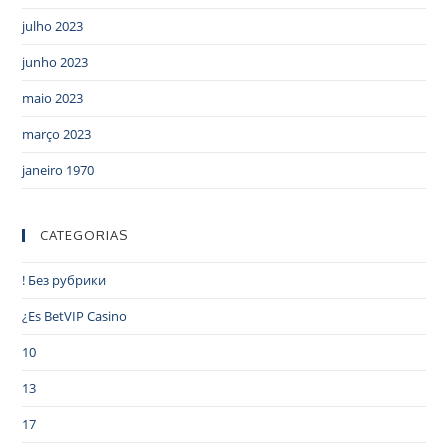
julho 2023
junho 2023
maio 2023
março 2023
janeiro 1970
CATEGORIAS
! Без рубрики
¿Es BetVIP Casino
10
13
17