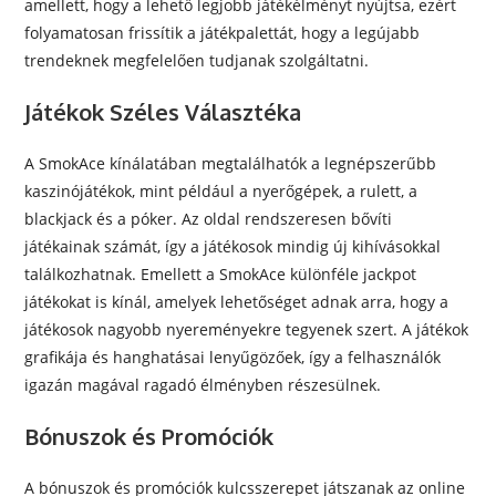
amellett, hogy a lehető legjobb játékélményt nyújtsa, ezért
folyamatosan frissítik a játékpalettát, hogy a legújabb
trendeknek megfelelően tudjanak szolgáltatni.
Játékok Széles Választéka
A SmokAce kínálatában megtalálhatók a legnépszerűbb
kaszinójátékok, mint például a nyerőgépek, a rulett, a
blackjack és a póker. Az oldal rendszeresen bővíti
játékainak számát, így a játékosok mindig új kihívásokkal
találkozhatnak. Emellett a SmokAce különféle jackpot
játékokat is kínál, amelyek lehetőséget adnak arra, hogy a
játékosok nagyobb nyereményekre tegyenek szert. A játékok
grafikája és hanghatásai lenyűgözőek, így a felhasználók
igazán magával ragadó élményben részesülnek.
Bónuszok és Promóciók
A bónuszok és promóciók kulcsszerepet játszanak az online