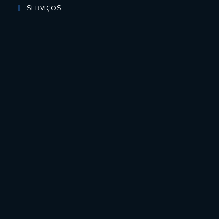
SERVIÇOS