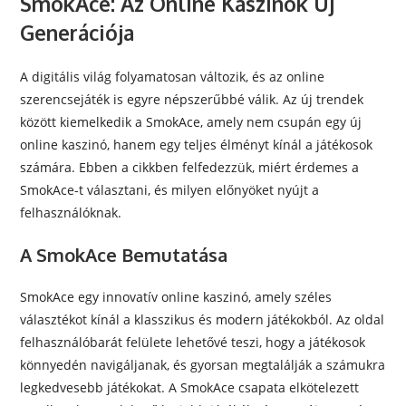
SmokAce: Az Online Kaszinók Új
Generációja
A digitális világ folyamatosan változik, és az online
szerencsejáték is egyre népszerűbbé válik. Az új trendek
között kiemelkedik a SmokAce, amely nem csupán egy új
online kaszinó, hanem egy teljes élményt kínál a játékosok
számára. Ebben a cikkben felfedezzük, miért érdemes a
SmokAce-t választani, és milyen előnyöket nyújt a
felhasználóknak.
A SmokAce Bemutatása
SmokAce egy innovatív online kaszinó, amely széles
választékot kínál a klasszikus és modern játékokból. Az oldal
felhasználóbarát felülete lehetővé teszi, hogy a játékosok
könnyedén navigáljanak, és gyorsan megtalálják a számukra
legkedvesebb játékokat. A SmokAce csapata elkötelezett