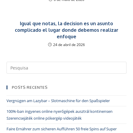
Igual que notas, la decision es un asunto
complicado el lugar donde debemos realizar
enfoque
24 de abril de 2026
POSTS RECENTES
Vergnügen am Lazybar – Slotmaschine für den Spaßspieler
100%-ban ingyenes online nyerőgépek ausztrál kontinensen
Szerencsejáték online pókergép videojáték
Faire Ernährer zum sicheren Aufführen 50 freie Spins auf Super