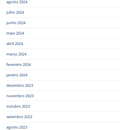
agosto 2024
julho 2024
junho 2024
maio 2024
abril 2024
março 2024
fevereiro 2024
janeiro 2024
dezembro 2023
novembro 2023
outubro 2023
setembro 2023
agosto 2023