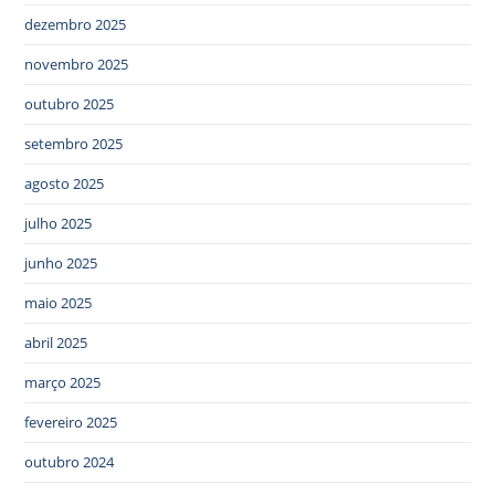
dezembro 2025
novembro 2025
outubro 2025
setembro 2025
agosto 2025
julho 2025
junho 2025
maio 2025
abril 2025
março 2025
fevereiro 2025
outubro 2024