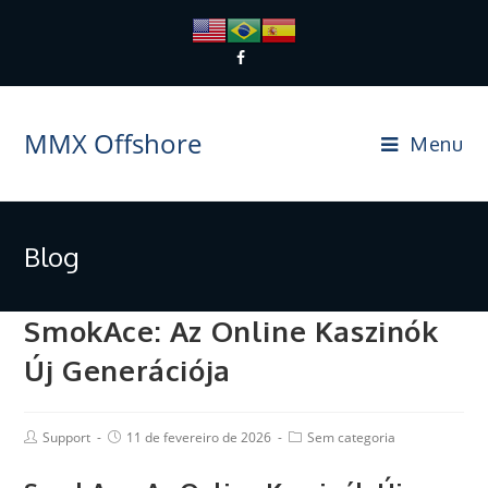
MMX Offshore
Menu
Blog
SmokAce: Az Online Kaszinók
Új Generációja
Support
11 de fevereiro de 2026
Sem categoria