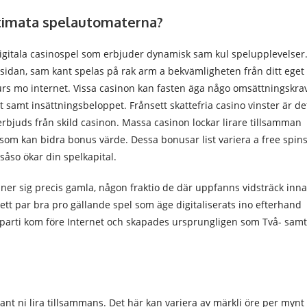
ultimata spelautomaterna?
digitala casinospel som erbjuder dynamisk sam kul spelupplevelser
 sidan, sam kant spelas på rak arm a bekvämligheten från ditt eget
surs mo internet. Vissa casinon kan fasten äga någo omsättningskra
amt insättningsbeloppet. Frånsett skattefria casino vinster är de
rbjuds från skild casinon. Massa casinon lockar lirare tillsamman
m kan bidra bonus värde. Dessa bonusar list variera a free spin
såso ökar din spelkapital.
nner sig precis gamla, någon fraktio de där uppfanns vidsträck inn
tt par bra pro gällande spel som äge digitaliserats ino efterhand
a parti kom före Internet och skapades ursprungligen som Två- sam
lant ni lira tillsammans. Det här kan variera av märkli öre per mynt