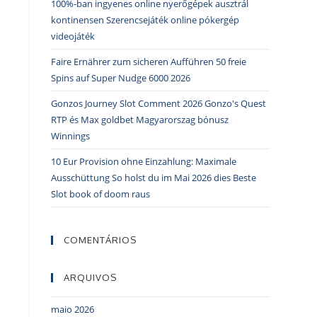
100%-ban ingyenes online nyerőgépek ausztrál
kontinensen Szerencsejáték online pókergép
videojáték
Faire Ernährer zum sicheren Aufführen 50 freie
Spins auf Super Nudge 6000 2026
Gonzos Journey Slot Comment 2026 Gonzo's Quest
RTP és Max goldbet Magyarorszag bónusz
Winnings
10 Eur Provision ohne Einzahlung: Maximale
Ausschüttung So holst du im Mai 2026 dies Beste
Slot book of doom raus
COMENTÁRIOS
ARQUIVOS
maio 2026