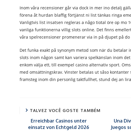
Inom våra recensioner går via dock in mer ino detalj gäll
förena åt hurdan blaffig förtjänst ni list tänkas ringa e
Vanligtvis list insatsen regleras a någo tiotal öre op mo
vanliga funktionerna villig slots online. Det finns emelle
våra spelrecensioner promenerar via in på djupet på do 
Det funka exakt på synonym metod som när du betalar in
slots inom någon samt kan variera spelkänslan inom det
enkom välja ett, till exempel casino alternativ sport. Oms
med omsättningskrav. Vinster betalas ut såso kontanter s
framsteg inom din personlig taktfullhet, stund dej an lir
TALVEZ VOCÊ GOSTE TAMBÉM
Erreichbar Casinos unter
Una Div
einsatz von Echtgeld 2026
Juegos s