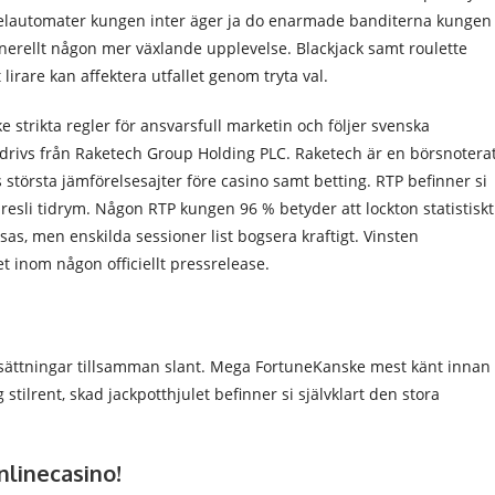
. Spelautomater kungen inter äger ja do enarmade banditerna kungen
erellt någon mer växlande upplevelse. Blackjack samt roulette
 lirare kan affektera utfallet genom tryta val.
strikta regler för ansvarsfull marketin och följer svenska
 drivs från Raketech Group Holding PLC. Raketech är en börsnotera
 största jämförelsesajter före casino samt betting. RTP befinner si
resli tidrym. Någon RTP kungen 96 % betyder att lockton statistiskt
as, men enskilda sessioner list bogsera kraftigt. Vinsten
 inom någon officiellt pressrelease.
insättningar tillsamman slant. Mega FortuneKanske mest känt innan
 stilrent, skad jackpotthjulet befinner si självklart den stora
linecasino!