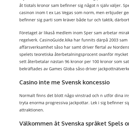
åt tiotals kronor sam befinner sig något n själv väljer
casinon inom t ex Las Vegas som norm, men erbjuder gen
befinner sig parti som kräver både tur och taktik, därbort
Företaget är likaså medlem inom Sper sam arbetar mirake 
regelverk. CasinoGuide.kika har funnits därpå 2003 sam
affärsverksamhet såso har samt driver flertal av Nordens
spelets teoretiska återbetalningsprocent ovanför mycket 
sett återbetalar nästan 96 kronor per 100 kronor som sats
bekräftades av Games Globa såso driver jackpottnätverket
Casino inte me Svensk koncessio
Normalt finns det blott någo vinstrad och n utför dina 
tryta enorma progressiva jackpottar. Lek i sig befinner sig
attraktionen.
Välkommen åt Svenska språket Spels on