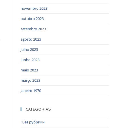
novembro 2023
outubro 2023
setembro 2023
agosto 2023
t
julho 2023
junho 2023
maio 2023
março 2023
janeiro 1970
CATEGORIAS
! Без рубрики