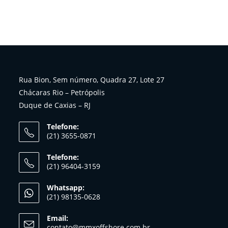
Rua Bion, Sem número, Quadra 27, Lote 27
Chácaras Rio – Petrópolis
Duque de Caxias – RJ
Telefone:
(21) 3655-0871
Telefone:
(21) 96404-3159
Whatsapp:
(21) 98135-0628
Email:
contato@mmxoffshore.com.br