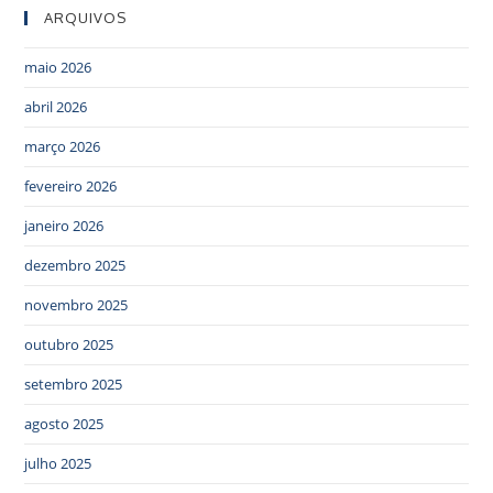
ARQUIVOS
maio 2026
abril 2026
março 2026
fevereiro 2026
janeiro 2026
dezembro 2025
novembro 2025
outubro 2025
setembro 2025
agosto 2025
julho 2025