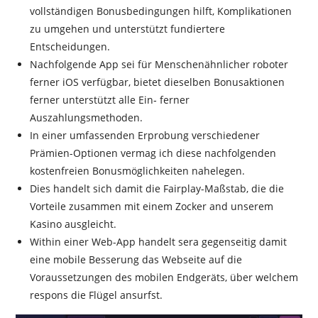
vollständigen Bonusbedingungen hilft, Komplikationen
zu umgehen und unterstützt fundiertere
Entscheidungen.
Nachfolgende App sei für Menschenähnlicher roboter
ferner iOS verfügbar, bietet dieselben Bonusaktionen
ferner unterstützt alle Ein‑ ferner
Auszahlungsmethoden.
In einer umfassenden Erprobung verschiedener
Prämien-Optionen vermag ich diese nachfolgenden
kostenfreien Bonusmöglichkeiten nahelegen.
Dies handelt sich damit die Fairplay-Maßstab, die die
Vorteile zusammen mit einem Zocker and unserem
Kasino ausgleicht.
Within einer Web-App handelt sera gegenseitig damit
eine mobile Besserung das Webseite auf die
Voraussetzungen des mobilen Endgeräts, über welchem
respons die Flügel ansurfst.