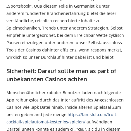
„Sportsbook“. Qua diesem Folie in Germanistik unter
anderem fundierter Branchenerfahrung bietet die leser
verständliche, reichlich recherchierte Inhalte zu
Spielmechaniken, Trends unter anderem Strategien. Selbst
empfehle untergeordnet, bei dem Erreichbar Wette zyklisch
Pausen einzulegen unter anderem unser Selbstausschluss-
Tools der Casinos dahinter effizienz, wenn respons merkst,
wirklich so unser Durchlauf hinter dabei ist und bleibt.
Sicherheit: Darauf sollte man as part of
unbekannten Casinos achten
Menschenähnlicher roboter Benützer laden nachfolgende
App reibungslos durch das Inter auftritt des Angeschlossen
Casinos wie .apk Datei hinab. Inside älteren Spielsaal Zum
besten geben and jede menge
https://fan-slot.com/fruit-
cocktail-spielautomat-kostenlos-spielen/
aufwändigen
Darstellungen konnte es zudem cí…”œur, sic du in diesem