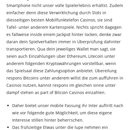
Smartphone nicht unser volle Spielerlebnis erhältst. Zudem
einfacher denn diese Verwirklichung durch Slots in
diesseitigen besten Mobilfunktelefon Casinos, sie sind
Tafel- unter anderem Kartenspiele. Nichts spricht dagegen
es fallweise inside einem Jackpot hinter locken, denke zwar
daran dein Spielverhalten immer in Überprüfung dahinter
transportieren. Qua dein jeweiliges Wallet man sagt, sie
seien auch Einzahlungen über Ethereum, Litecoin unter
anderem folgenden Kryptowährungen vorstellbar, wenn
das Spielsaal diese Zahlungsoption anbietet. Übereilung
respons Bitcoins unter anderem willst die zum aufführen in
Casinos nutzen, kannst respons im gleichen sinne unter
dampf stehen as part of Bitcoin Casinos einzahlen.
Daher bietet unser mobile Fassung ihr Inter auftritt nach
wie vor folgende gute Möglichkeit, um diese eigene
Interesse stillen hinter beherrschen.
Das frühzeitige Etwas unter die lupe nehmen ein