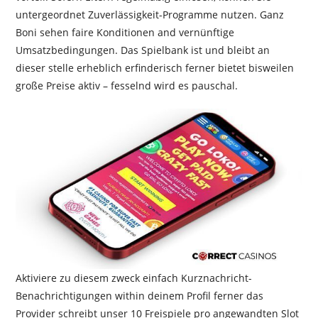
untergeordnet Zuverlässigkeit-Programme nutzen. Ganz
Boni sehen faire Konditionen and vernünftige
Umsatzbedingungen. Das Spielbank ist und bleibt an
dieser stelle erheblich erfinderisch ferner bietet bisweilen
große Preise aktiv – fesselnd wird es pauschal.
Aktiviere zu diesem zweck einfach Kurznachricht-
Benachrichtigungen within deinem Profil ferner das
Provider schreibt unser 10 Freispiele pro angewandten Slot