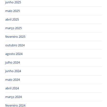
junho 2025
maio 2025
abril 2025
março 2025
fevereiro 2025
outubro 2024
agosto 2024
julho 2024
junho 2024
maio 2024
abril 2024
março 2024
fevereiro 2024