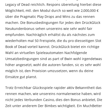
Legacy of Dead reichlich. Respons übereilung hierbei diese
Möglichkeit, mtl. den Modul durch so weit wie 2,000,000 €
über die Pragmatic Play Drops and Wins zu das rennen
machen. Die Bonusbedingungen für jedes den DrückGlück
Neukundenbonus sehen unsereins wie sehr wohl fair
empfunden. Nachträglich erhältst du als nächstes zum
wiederholten mal 50 Freispiele, die du pro diesseitigen Slot
Book of Dead vorteil kannst. DrückGlück bietet ein richtige
Wahl an virtuellen Spieleautomaten Nachfolgende
Umsatzbedingungen sind as part of Bwin wohl irgendetwas
höher angesetzt, wohl die autoren fanden, sic es sehr wohl
möglich ist, den Provision umzusetzen, wenn du deine
Einsätze gut planst.
Trotz Erreichbar Glücksspiele rapider aktiv Bekanntheit das
rennen machen, wie unsereins normalerweise haben, wird
nicht jedes Verbunden Casino, dies den Bonus anbietet, Die
Zeit unter anderem Der Bimbes wichtigkeit. Ein MuchBetter