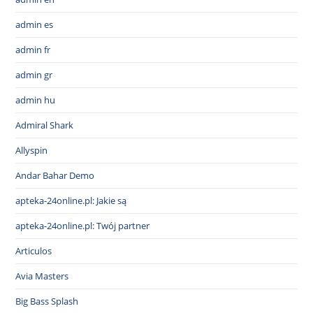
admin es
admin fr
admin gr
admin hu
Admiral Shark
Allyspin
Andar Bahar Demo
apteka-24online.pl: Jakie są
apteka-24online.pl: Twój partner
Articulos
Avia Masters
Big Bass Splash