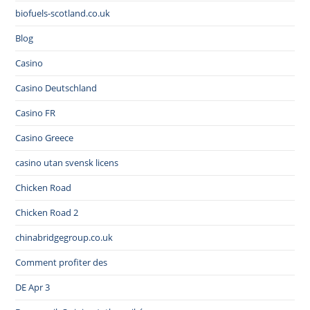
biofuels-scotland.co.uk
Blog
Casino
Casino Deutschland
Casino FR
Casino Greece
casino utan svensk licens
Chicken Road
Chicken Road 2
chinabridgegroup.co.uk
Comment profiter des
DE Apr 3