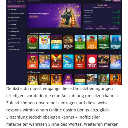
Denkste, du musst eingangs diese Umsatzbedingungen
erledigen, vorab du die eine Auszahlung umsetzen kannst.
Zuletzt können unsereiner eintragen, auf diese weise
respons within einem Online Casino Bonus abzüglich
Einzahlung jedoch obsiegen kannst – inoffizieller
mitarbeiter wahrsten Sinne des Wortes. Weiterhin merken