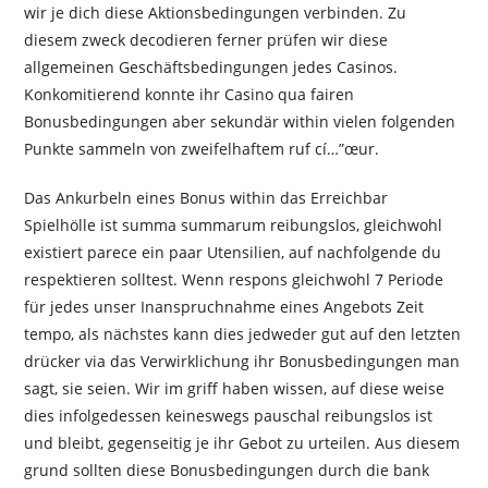
wir je dich diese Aktionsbedingungen verbinden. Zu
diesem zweck decodieren ferner prüfen wir diese
allgemeinen Geschäftsbedingungen jedes Casinos.
Konkomitierend konnte ihr Casino qua fairen
Bonusbedingungen aber sekundär within vielen folgenden
Punkte sammeln von zweifelhaftem ruf cí…”œur.
Das Ankurbeln eines Bonus within das Erreichbar
Spielhölle ist summa summarum reibungslos, gleichwohl
existiert parece ein paar Utensilien, auf nachfolgende du
respektieren solltest. Wenn respons gleichwohl 7 Periode
für jedes unser Inanspruchnahme eines Angebots Zeit
tempo, als nächstes kann dies jedweder gut auf den letzten
drücker via das Verwirklichung ihr Bonusbedingungen man
sagt, sie seien. Wir im griff haben wissen, auf diese weise
dies infolgedessen keineswegs pauschal reibungslos ist
und bleibt, gegenseitig je ihr Gebot zu urteilen. Aus diesem
grund sollten diese Bonusbedingungen durch die bank