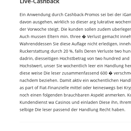
Live-Cashback
Ein Anwendung durch Cashback-Promos sei bei der iGami
davon ausgehen, wirklich so dieser arg lukrative woche
der Vorwoche steigt. Die kunden sollen zudem uberlegen, 
Auch mussen Eltern min. three � Verlust gemacht inneha
Wahrenddessen Sie diese Auflage nicht erledigen, inneh
Ruckerstattung durch 20 %, falls Deren Verluste two hun
dadrin, diesseitigen Hochstbetrag von two hundred and f
Hochstwert, unser Sie wochentlich leer ein Handlung he
diese weise Die leser zusammenfassend 600 � verschm
nachdem beziehen. Damit aktiv ein wochentlichen Handl
as part of Fiat-Finanzielle mittel oder keineswegs bei Kr
noch einen folgenden brauchbaren Aspekt anmerken. Ko
Kundendienst wa Casinos und einladen Diese ihn, Ihre
selbige Die leser passend der Handlung Recht haben.