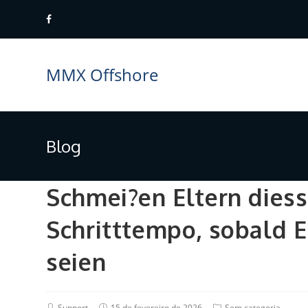
MMX Offshore
Blog
Schmei?en Eltern diess
Schritttempo, sobald E
seien
Support
15 de fevereiro de 2026
Sem categoria