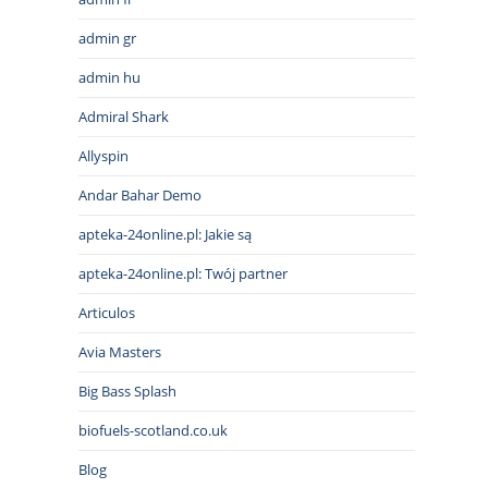
admin gr
admin hu
Admiral Shark
Allyspin
Andar Bahar Demo
apteka-24online.pl: Jakie są
apteka-24online.pl: Twój partner
Articulos
Avia Masters
Big Bass Splash
biofuels-scotland.co.uk
Blog