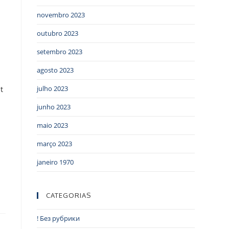
novembro 2023
outubro 2023
setembro 2023
agosto 2023
julho 2023
t
junho 2023
maio 2023
março 2023
janeiro 1970
CATEGORIAS
! Без рубрики