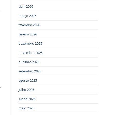
abril 2026
.
março 2026
fevereiro 2026
janeiro 2026
dezembro 2025
novembro 2025
outubro 2025
setembro 2025
agosto 2025
,
julho 2025
junho 2025
maio 2025