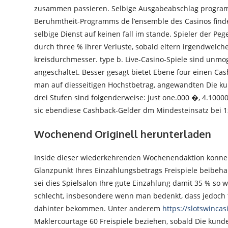
zusammen passieren. Selbige Ausgabeabschlag programmi
Beruhmtheit-Programms de l’ensemble des Casinos finde
selbige Dienst auf keinen fall im stande. Spieler der P
durch three % ihrer Verluste, sobald eltern irgendwelch
kreisdurchmesser. type b. Live-Casino-Spiele sind unmog
angeschaltet. Besser gesagt bietet Ebene four einen Cash
man auf diesseitigen Hochstbetrag, angewandten Die ku
drei Stufen sind folgenderweise: just one.000 �, 4.1000
sic ebendiese Cashback-Gelder dm Mindesteinsatz bei 1
Wochenend Originell herunterladen
Inside dieser wiederkehrenden Wochenendaktion konne
Glanzpunkt Ihres Einzahlungsbetrags Freispiele beibeha
sei dies Spielsalon Ihre gute Einzahlung damit 35 % so 
schlecht, insbesondere wenn man bedenkt, dass jedoch 
dahinter bekommen. Unter anderem
https://slotswinca
Maklercourtage 60 Freispiele beziehen, sobald Die kunde