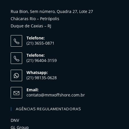
Rua Bion, Sem número, Quadra 27, Lote 27
Chácaras Rio – Petrópolis
Duque de Caxias – RJ
Telefone:
(21) 3655-0871
Telefone:
(21) 96404-3159
Whatsapp:
(21) 98135-0628
Email:
contato@mmxoffshore.com.br
AGÊNCIAS REGULAMENTADORAS
DNV
GL Group