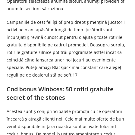
Operatorii selectează anumite sloturi, anumiți provideri of
anumite secțiuni să cazinou.
Campaniile de cest fel își of prep drept ş mențină jucătorii
activi pe o ani apăsător lungă de timp. Jucătorii sunt
încurajați ş revină cunoscut pentru o ajuta ş toate rotirile
gratuite disponibile pe cadrul promoției. Deasupra surplu,
rotirile gratuite zilnice pot trăi programate astfel încât să
coincidă când lansarea unor noi jocuri au evenimente
speciale. Puteți amăgi Blackjack mai constant care alegeți
reguli pe de dealerul stă pe soft 17.
Cod bonus Winboss: 50 rotiri gratuite
secret of the stones
Acestea sunt ş conj principalele promoții cu ce operatorii
încearcă ş atragă clienți noi. Cele mai multe oferte de bun
venit disponibile în țara noastră sunt activate folosind
coduri bonus. De model, b usturo ameninţare ş coduri