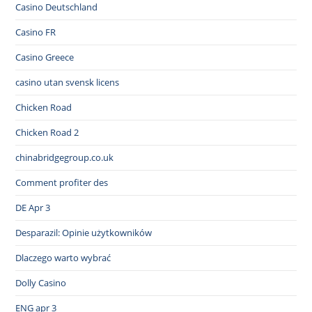
Casino Deutschland
Casino FR
Casino Greece
casino utan svensk licens
Chicken Road
Chicken Road 2
chinabridgegroup.co.uk
Comment profiter des
DE Apr 3
Desparazil: Opinie użytkowników
Dlaczego warto wybrać
Dolly Casino
ENG apr 3