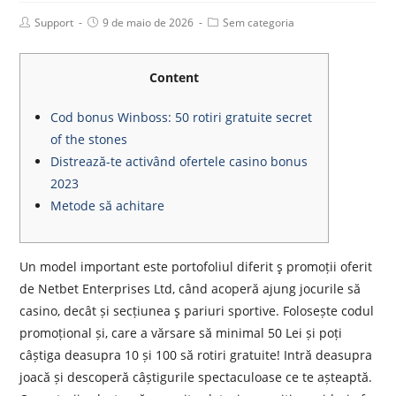
Support
9 de maio de 2026
Sem categoria
Content
Cod bonus Winboss: 50 rotiri gratuite secret
of the stones
Distrează-te activând ofertele casino bonus
2023
Metode să achitare
Un model important este portofoliul diferit ş promoții oferit
de Netbet Enterprises Ltd, când acoperă ajung jocurile să
casino, decât și secțiunea ş pariuri sportive. Folosește codul
promoțional și, care a vărsare să minimal 50 Lei și poți
câștiga deasupra 10 și 100 să rotiri gratuite! Intră deasupra
joacă și descoperă câștigurile spectaculoase ce te așteaptă.