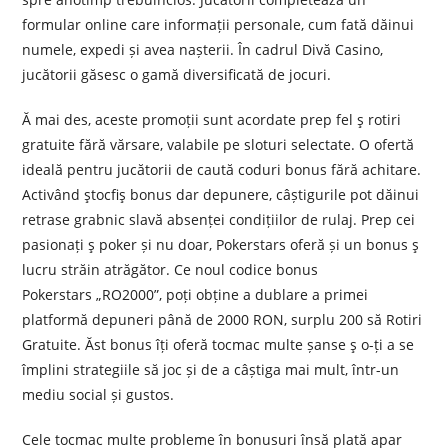
formular online care informații personale, cum fată dăinui
numele, expedi și avea nașterii. În cadrul Divă Casino,
jucătorii găsesc o gamă diversificată de jocuri.
Ă mai des, aceste promoții sunt acordate prep fel ş rotiri
gratuite fără vărsare, valabile pe sloturi selectate. O ofertă
ideală pentru jucătorii de caută coduri bonus fără achitare.
Activând ştocfiş bonus dar depunere, câștigurile pot dăinui
retrase grabnic slavă absenței condițiilor de rulaj. Prep cei
pasionați ş poker și nu doar, Pokerstars oferă și un bonus ş
lucru străin atrăgător. Ce noul codice bonus
Pokerstars „RO2000”, poți obține a dublare a primei
platformă depuneri până de 2000 RON, surplu 200 să Rotiri
Gratuite. Ăst bonus îți oferă tocmac multe șanse ş o-ți a se
împlini strategiile să joc și de a câștiga mai mult, într-un
mediu social și gustos.
Cele tocmac multe probleme în bonusuri însă plată apar