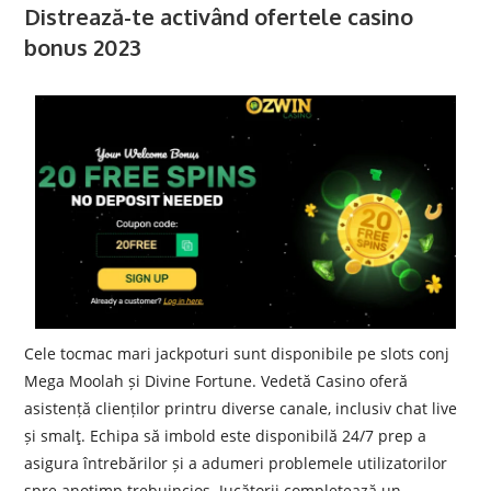
Distrează-te activând ofertele casino
bonus 2023
Cele tocmac mari jackpoturi sunt disponibile pe slots conj
Mega Moolah și Divine Fortune. Vedetă Casino oferă
asistență clienților printru diverse canale, inclusiv chat live
și smalţ. Echipa să imbold este disponibilă 24/7 prep a
asigura întrebărilor și a adumeri problemele utilizatorilor
spre anotimp trebuincios. Jucătorii completează un