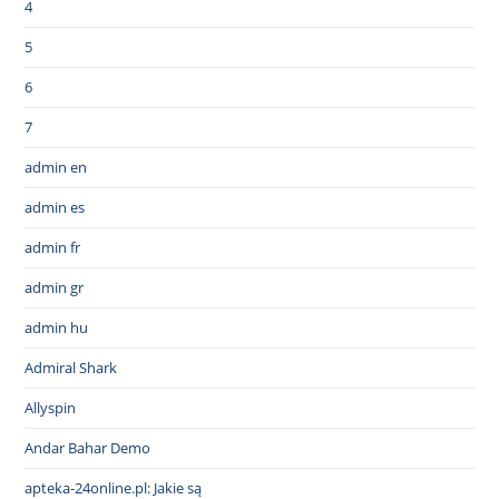
4
5
6
7
admin en
admin es
admin fr
admin gr
admin hu
Admiral Shark
Allyspin
Andar Bahar Demo
apteka-24online.pl: Jakie są