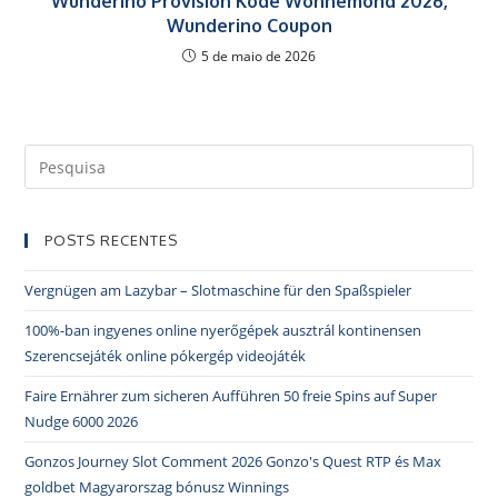
Wunderino Provision Kode Wonnemond 2026,
Wunderino Coupon
5 de maio de 2026
POSTS RECENTES
Vergnügen am Lazybar – Slotmaschine für den Spaßspieler
100%-ban ingyenes online nyerőgépek ausztrál kontinensen
Szerencsejáték online pókergép videojáték
Faire Ernährer zum sicheren Aufführen 50 freie Spins auf Super
Nudge 6000 2026
Gonzos Journey Slot Comment 2026 Gonzo's Quest RTP és Max
goldbet Magyarorszag bónusz Winnings