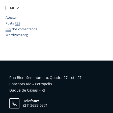
META
Acessar
Posts
RSS
RSS
dos comentários
WordPress.org
Rua Bion, Sem número, Quadra 27, Lote 27
Chácaras Rio – Petrópolis
Duque de Caxias – RJ
Telefone:
(21) 3655-0871