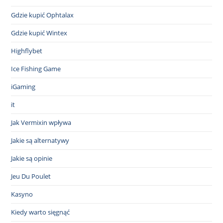
Gdzie kupić Ophtalax
Gdzie kupić Wintex
Highflybet
Ice Fishing Game
iGaming
it
Jak Vermixin wpływa
Jakie są alternatywy
Jakie są opinie
Jeu Du Poulet
Kasyno
Kiedy warto sięgnąć