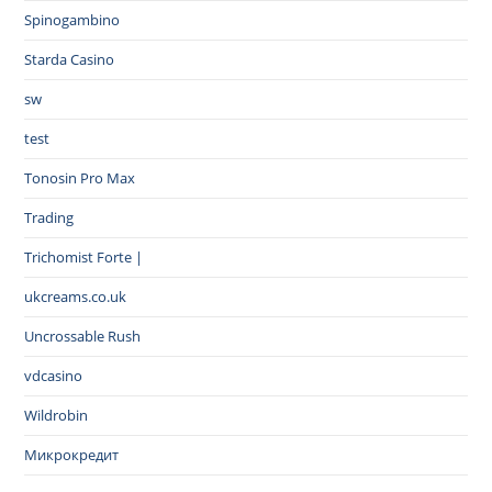
Spinogambino
Starda Casino
sw
test
Tonosin Pro Max
Trading
Trichomist Forte |
ukcreams.co.uk
Uncrossable Rush
vdcasino
Wildrobin
Микрокредит