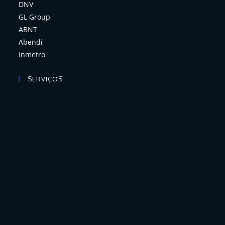
DNV
GL Group
ABNT
Abendi
Inmetro
SERVIÇOS