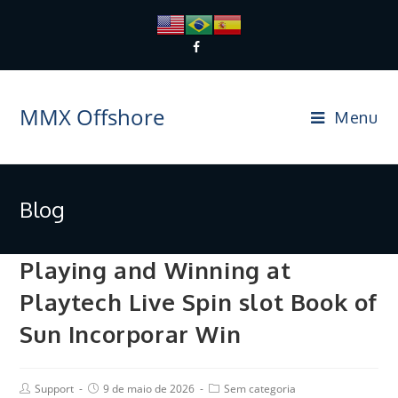
MMX Offshore
Menu
Blog
Playing and Winning at
Playtech Live Spin slot Book of
Sun Incorporar Win
Support
9 de maio de 2026
Sem categoria