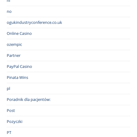
nl
no
ogukindustryconference.co.uk
Online Casino
ozempic
Partner
PayPal Casino
Pinata Wins
pl
Poradnik dla pacjentów:
Post
Pozyczki
PT