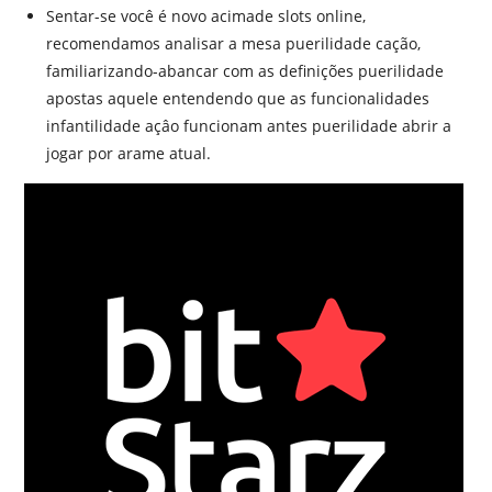
Sentar-se você é novo acimade slots online,
recomendamos analisar a mesa puerilidade cação,
familiarizando-abancar com as definições puerilidade
apostas aquele entendendo que as funcionalidades
infantilidade açâo funcionam antes puerilidade abrir a
jogar por arame atual.