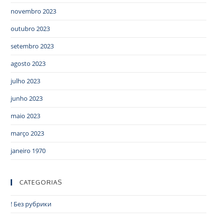
novembro 2023
outubro 2023
setembro 2023
agosto 2023
julho 2023
junho 2023
maio 2023
março 2023
janeiro 1970
CATEGORIAS
! Без рубрики