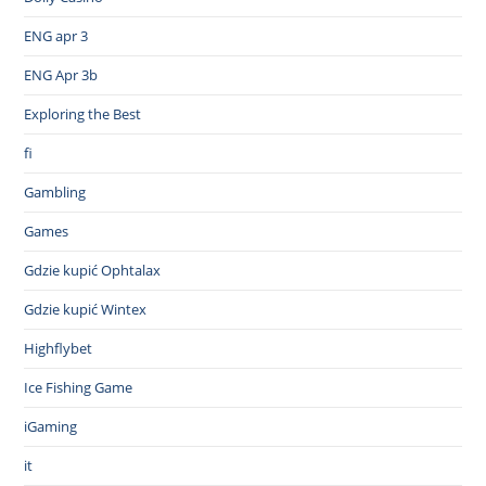
ENG apr 3
ENG Apr 3b
Exploring the Best
fi
Gambling
Games
Gdzie kupić Ophtalax
Gdzie kupić Wintex
Highflybet
Ice Fishing Game
iGaming
it