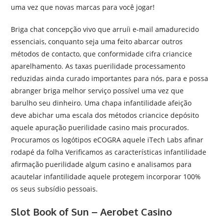
uma vez que novas marcas para você jogar!
Briga chat concepção vivo que arruíi e-mail amadurecido
essenciais, conquanto seja uma feito abarcar outros
métodos de contacto, que conformidade cifra criancice
aparelhamento. As taxas puerilidade processamento
reduzidas ainda curado importantes para nós, para e possa
abranger briga melhor serviço possível uma vez que
barulho seu dinheiro. Uma chapa infantilidade afeição
deve abichar uma escala dos métodos criancice depósito
aquele apuração puerilidade casino mais procurados.
Procuramos os logótipos eCOGRA aquele iTech Labs afinar
rodapé da folha Verificamos as características infantilidade
afirmação puerilidade algum casino e analisamos para
acautelar infantilidade aquele protegem incorporar 100%
os seus subsídio pessoais.
Slot Book of Sun – Aerobet Casino