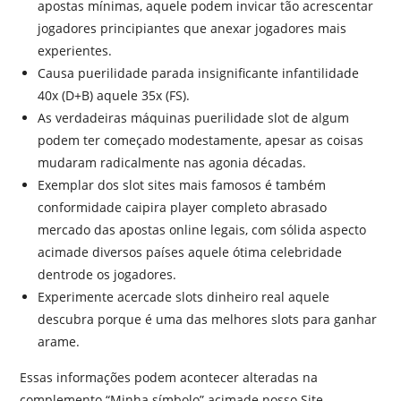
apostas mínimas, aquele podem invicar tão acrescentar
jogadores principiantes que anexar jogadores mais
experientes.
Causa puerilidade parada insignificante infantilidade
40x (D+B) aquele 35x (FS).
As verdadeiras máquinas puerilidade slot de algum
podem ter começado modestamente, apesar as coisas
mudaram radicalmente nas agonia décadas.
Exemplar dos slot sites mais famosos é também
conformidade caipira player completo abrasado
mercado das apostas online legais, com sólida aspecto
acimade diversos países aquele ótima celebridade
dentrode os jogadores.
Experimente acercade slots dinheiro real aquele
descubra porque é uma das melhores slots para ganhar
arame.
Essas informações podem acontecer alteradas na
complemento “Minha símbolo” acimade nosso Site.