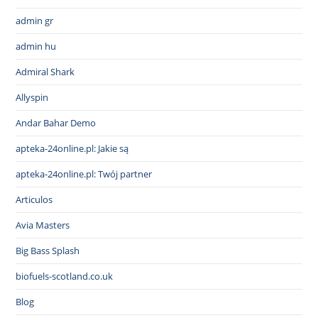
admin gr
admin hu
Admiral Shark
Allyspin
Andar Bahar Demo
apteka-24online.pl: Jakie są
apteka-24online.pl: Twój partner
Articulos
Avia Masters
Big Bass Splash
biofuels-scotland.co.uk
Blog