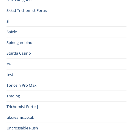
Skład Trichomist Forte:
sl
Spiele
Spinogambino
Starda Casino
sw
test
Tonosin Pro Max
Trading
Trichomist Forte |
ukcreams.co.uk
Uncrossable Rush