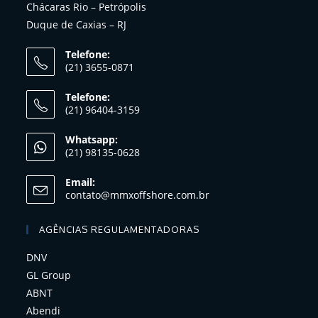
Chácaras Rio – Petrópolis
Duque de Caxias – RJ
Telefone:
(21) 3655-0871
Telefone:
(21) 96404-3159
Whatsapp:
(21) 98135-0628
Email:
contato@mmxoffshore.com.br
AGÊNCIAS REGULAMENTADORAS
DNV
GL Group
ABNT
Abendi