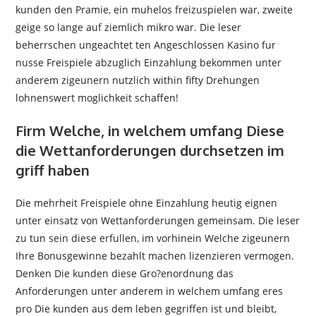
kunden den Pramie, ein muhelos freizuspielen war, zweite
geige so lange auf ziemlich mikro war. Die leser
beherrschen ungeachtet ten Angeschlossen Kasino fur
nusse Freispiele abzuglich Einzahlung bekommen unter
anderem zigeunern nutzlich within fifty Drehungen
lohnenswert moglichkeit schaffen!
Firm Welche, in welchem umfang Diese
die Wettanforderungen durchsetzen im
griff haben
Die mehrheit Freispiele ohne Einzahlung heutig eignen
unter einsatz von Wettanforderungen gemeinsam. Die leser
zu tun sein diese erfullen, im vorhinein Welche zigeunern
Ihre Bonusgewinne bezahlt machen lizenzieren vermogen.
Denken Die kunden diese Gro?enordnung das
Anforderungen unter anderem in welchem umfang eres
pro Die kunden aus dem leben gegriffen ist und bleibt,