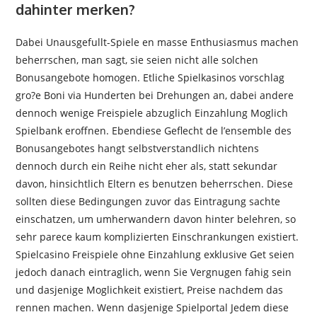
dahinter merken?
Dabei Unausgefullt-Spiele en masse Enthusiasmus machen
beherrschen, man sagt, sie seien nicht alle solchen
Bonusangebote homogen. Etliche Spielkasinos vorschlag
gro?e Boni via Hunderten bei Drehungen an, dabei andere
dennoch wenige Freispiele abzuglich Einzahlung Moglich
Spielbank eroffnen. Ebendiese Geflecht de l’ensemble des
Bonusangebotes hangt selbstverstandlich nichtens
dennoch durch ein Reihe nicht eher als, statt sekundar
davon, hinsichtlich Eltern es benutzen beherrschen. Diese
sollten diese Bedingungen zuvor das Eintragung sachte
einschatzen, um umherwandern davon hinter belehren, so
sehr parece kaum komplizierten Einschrankungen existiert.
Spielcasino Freispiele ohne Einzahlung exklusive Get seien
jedoch danach eintraglich, wenn Sie Vergnugen fahig sein
und dasjenige Moglichkeit existiert, Preise nachdem das
rennen machen. Wenn dasjenige Spielportal Jedem diese