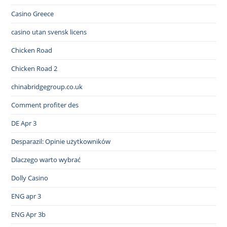
Casino Greece
casino utan svensk licens
Chicken Road
Chicken Road 2
chinabridgegroup.co.uk
Comment profiter des
DE Apr 3
Desparazil: Opinie użytkowników
Dlaczego warto wybrać
Dolly Casino
ENG apr 3
ENG Apr 3b