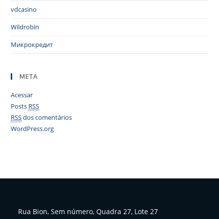
vdcasino
Wildrobin
Микрокредит
META
Acessar
Posts
RSS
RSS
dos comentários
WordPress.org
Rua Bion, Sem número, Quadra 27, Lote 27