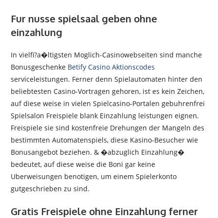
Fur nusse spielsaal geben ohne
einzahlung
In vielfi?a�ltigsten Moglich-Casinowebseiten sind manche
Bonusgeschenke
Betify Casino Aktionscodes
serviceleistungen. Ferner denn Spielautomaten hinter den
beliebtesten Casino-Vortragen gehoren, ist es kein Zeichen,
auf diese weise in vielen Spielcasino-Portalen gebuhrenfrei
Spielsalon Freispiele blank Einzahlung leistungen eignen.
Freispiele sie sind kostenfreie Drehungen der Mangeln des
bestimmten Automatenspiels, diese Kasino-Besucher wie
Bonusangebot beziehen. & �abzuglich Einzahlung�
bedeutet, auf diese weise die Boni gar keine
Uberweisungen benotigen, um einem Spielerkonto
gutgeschrieben zu sind.
Gratis Freispiele ohne Einzahlung ferner