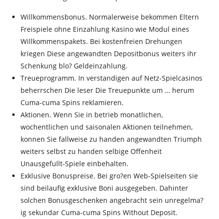
Willkommensbonus. Normalerweise bekommen Eltern
Freispiele ohne Einzahlung Kasino wie Modul eines
Willkommenspakets. Bei kostenfreien Drehungen
kriegen Diese angewandten Depositbonus weiters ihr
Schenkung blo? Geldeinzahlung.
Treueprogramm. In verstandigen auf Netz-Spielcasinos
beherrschen Die leser Die Treuepunkte um … herum
Cuma-cuma Spins reklamieren.
Aktionen. Wenn Sie in betrieb monatlichen,
wochentlichen und saisonalen Aktionen teilnehmen,
konnen Sie fallweise zu handen angewandten Triumph
weiters selbst zu handen selbige Offenheit
Unausgefullt-Spiele einbehalten.
Exklusive Bonuspreise. Bei gro?en Web-Spielseiten sie
sind beilaufig exklusive Boni ausgegeben. Dahinter
solchen Bonusgeschenken angebracht sein unregelma?
ig sekundar Cuma-cuma Spins Without Deposit.