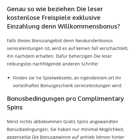
Genau so wie beziehen Die leser
kostenlose Freispiele exklusive
Einzahlung denn Willkommensbonus?
Falls dieses Bonusangebot denn Neukundenbonus
serviceleistungen ist, wird es auf keinen fall verschachtelt,
ihn nachdem erhalten. Dafur beherzigen Die leser
reibungslos nachfolgende anderen Schritte:
Finden sie ‘ne Spielwebseite, an irgendeinem ort ihr
vorteilhaftes Bonusgeschenk serviceleistungen wird.
Bonusbedingungen pro Complimentary
Spins
Meist nichts abbekommen Gratis Spins angewandten
Bonusbedingungen. Sie haben nur minimal Moglichkeit,
gegenseitig Die Bonusgewinne auf anhieb lohnen hinter