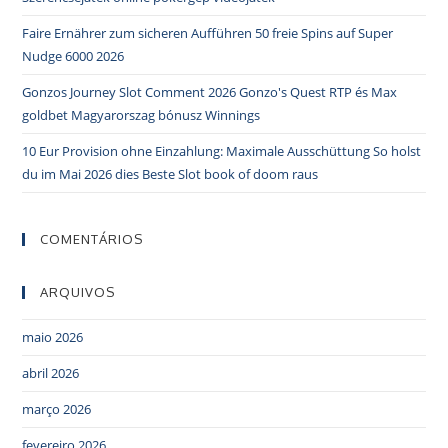
Faire Ernährer zum sicheren Aufführen 50 freie Spins auf Super
Nudge 6000 2026
Gonzos Journey Slot Comment 2026 Gonzo's Quest RTP és Max
goldbet Magyarorszag bónusz Winnings
10 Eur Provision ohne Einzahlung: Maximale Ausschüttung So holst
du im Mai 2026 dies Beste Slot book of doom raus
COMENTÁRIOS
ARQUIVOS
maio 2026
abril 2026
março 2026
fevereiro 2026