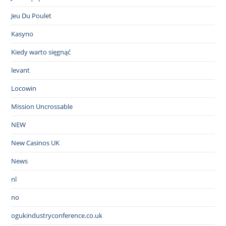
Jeu Du Poulet
Kasyno
Kiedy warto sięgnąć
levant
Locowin
Mission Uncrossable
NEW
New Casinos UK
News
nl
no
ogukindustryconference.co.uk