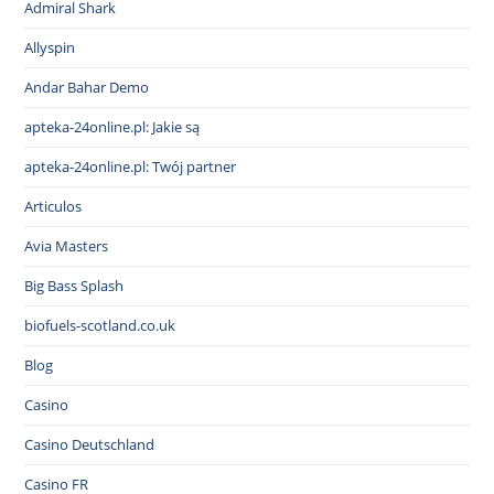
Admiral Shark
Allyspin
Andar Bahar Demo
apteka-24online.pl: Jakie są
apteka-24online.pl: Twój partner
Articulos
Avia Masters
Big Bass Splash
biofuels-scotland.co.uk
Blog
Casino
Casino Deutschland
Casino FR