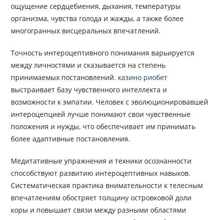
ощущение сердцебиения, дыхания, температуры
организма, чувства голода и жажды, а также более
многогранных висцеральных впечатлений.
Точность интероцептивного понимания варьируется
между личностями и сказывается на степень
принимаемых постановлений.
казино риобет
выстраивает базу чувственного интеллекта и
возможности к эмпатии. Человек с эволюционировавшей
интероцепцией лучше понимают свои чувственные
положения и нужды, что обеспечивает им принимать
более адаптивные постановления.
Медитативные упражнения и техники осознанности
способствуют развитию интероцептивных навыков.
Систематическая практика внимательности к телесным
впечатлениям обостряет толщину островковой доли
коры и повышает связи между разными областями