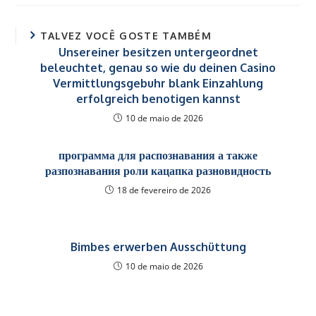
TALVEZ VOCÊ GOSTE TAMBÉM
Unsereiner besitzen untergeordnet
beleuchtet, genau so wie du deinen Casino
Vermittlungsgebuhr blank Einzahlung
erfolgreich benotigen kannst
10 de maio de 2026
программа для распознавания а также
разпознавания роли кацапка разновидность
18 de fevereiro de 2026
Bimbes erwerben Ausschüttung
10 de maio de 2026