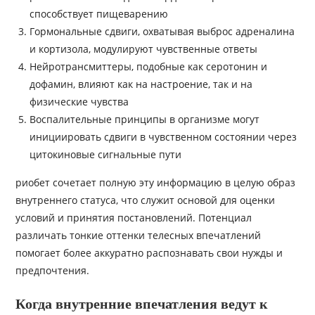
способствует пищеварению
Гормональные сдвиги, охватывая выброс адреналина
и кортизола, модулируют чувственные ответы
Нейротрансмиттеры, подобные как серотонин и
дофамин, влияют как на настроение, так и на
физические чувства
Воспалительные принципы в организме могут
инициировать сдвиги в чувственном состоянии через
цитокиновые сигнальные пути
риобет сочетает полную эту информацию в целую образ
внутреннего статуса, что служит основой для оценки
условий и принятия постановлений. Потенциал
различать тонкие оттенки телесных впечатлений
помогает более аккуратно распознавать свои нужды и
предпочтения.
Когда внутренние впечатления ведут к