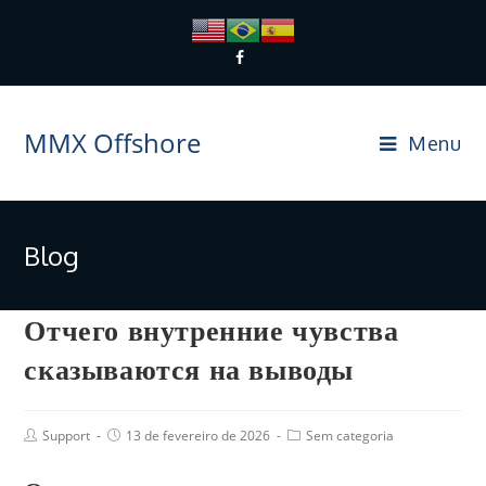
MMX Offshore
Menu
Blog
Отчего внутренние чувства
сказываются на выводы
Support
13 de fevereiro de 2026
Sem categoria