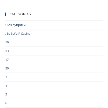
CATEGORIAS
! Без рубрики
¿Es BetVIP Casino
10
13
17
20
3
4
5
6