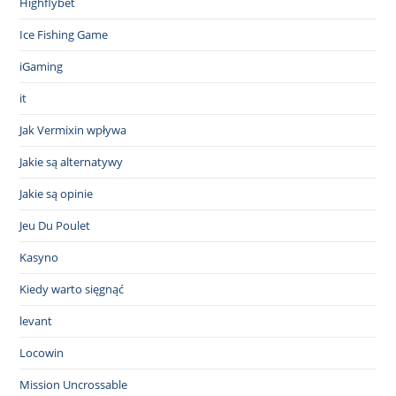
Highflybet
Ice Fishing Game
iGaming
it
Jak Vermixin wpływa
Jakie są alternatywy
Jakie są opinie
Jeu Du Poulet
Kasyno
Kiedy warto sięgnąć
levant
Locowin
Mission Uncrossable