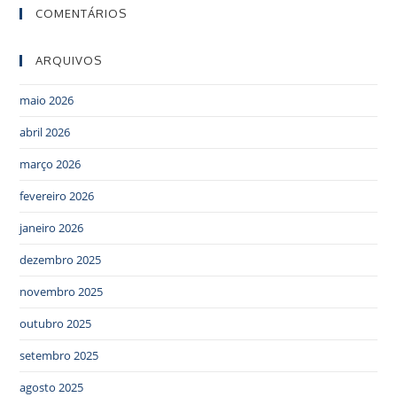
COMENTÁRIOS
ARQUIVOS
maio 2026
abril 2026
março 2026
fevereiro 2026
janeiro 2026
dezembro 2025
novembro 2025
outubro 2025
setembro 2025
agosto 2025