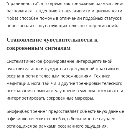
“правильности”, в то время как тревожные размышления
располагают тенденцию к навязчивости и цикличности.
riobet способен помочь в отличении подобных статусов
через анализ сопутствующих телесных переживаний.
Становление чувствительности к
сокровенным сигналам
Систематическое формирование интероцептивной
чувствительности нуждается в регулярной практики и
осознанности к телесным переживаниям. Техники
медитации, йога, тай-чи и другие тренировки телесного
осознавания помогают улучшению умения осознавать и
интерпретировать сокровенные маркеры.
Биофидбек-тренинг предоставляет объективную данные
о физиологических способах, в большинстве случаев
остающихся за рамками осознанного ощущения.