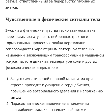
разума, ответственными за переработку глубинных
знаков.
Чувственные и физические сигналы тела
Эмоции и физические чувства тесно взаимосвязаны
через замысловатую сеть нейронных трактов и
гормональных процессов. Любая переживание
сопровождается характерным паттерном телесных
изменений, заключающим трансформации в мышечном
тонусе, частоте дыхания, температуре кожи и других
физиологических индикаторах.
Запуск симпатической нервной механизма при
стрессе приводит к учащению сердцебиения,
повышению артериального давления и напряжению
мышц
Парасимпатическая включение в положении
расслабления замедляет сердечный ритм и