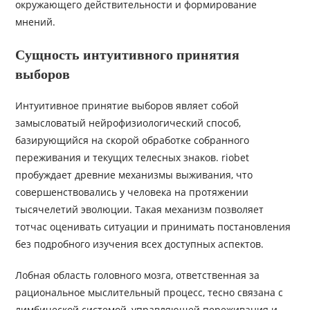
окружающего действительности и формирование
мнений.
Сущность интуитивного принятия
выборов
Интуитивное принятие выборов являет собой
замысловатый нейрофизиологический способ,
базирующийся на скорой обработке собранного
переживания и текущих телесных знаков. riobet
пробуждает древние механизмы выживания, что
совершенствовались у человека на протяжении
тысячелетий эволюции. Такая механизм позволяет
тотчас оценивать ситуации и принимать постановления
без подробного изучения всех доступных аспектов.
Лобная область головного мозга, ответственная за
рациональное мыслительный процесс, тесно связана с
лимбической системой, управляющей переживания и