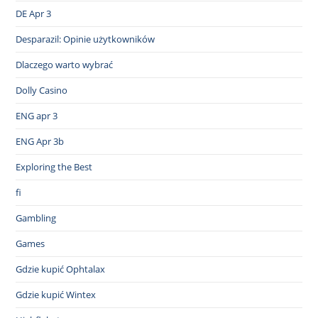
DE Apr 3
Desparazil: Opinie użytkowników
Dlaczego warto wybrać
Dolly Casino
ENG apr 3
ENG Apr 3b
Exploring the Best
fi
Gambling
Games
Gdzie kupić Ophtalax
Gdzie kupić Wintex