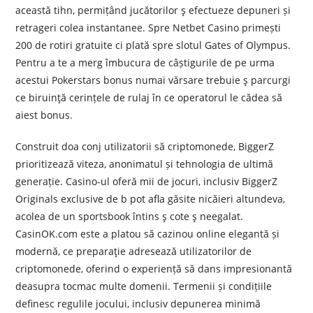
această tihn, permițând jucătorilor ş efectueze depuneri și
retrageri colea instantanee. Spre Netbet Casino primești
200 de rotiri gratuite ci plată spre slotul Gates of Olympus.
Pentru a te a merg îmbucura de câștigurile de pe urma
acestui Pokerstars bonus numai vărsare trebuie ş parcurgi
ce biruinţă cerințele de rulaj în ce operatorul le cădea să
aiest bonus.
Construit doa conj utilizatorii să criptomonede, BiggerZ
prioritizează viteza, anonimatul și tehnologia de ultimă
generație. Casino-ul oferă mii de jocuri, inclusiv BiggerZ
Originals exclusive de b pot afla găsite nicăieri altundeva,
acolea de un sportsbook întins ş cote ş neegalat.
CasinOK.com este a platou să cazinou online elegantă și
modernă, ce preparaţie adresează utilizatorilor de
criptomonede, oferind o experiență să dans impresionantă
deasupra tocmac multe domenii. Termenii și condițiile
definesc regulile jocului, inclusiv depunerea minimă