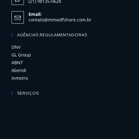
(21) 98135-0628
Email:
contato@mmxoffshore.com.br
AGÊNCIAS REGULAMENTADORAS
DNV
GL Group
ABNT
Abendi
Inmetro
SERVIÇOS