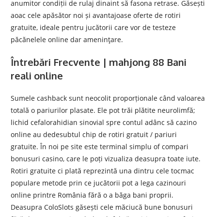
anumitor condiții de rulaj dinaint să fasona retrase. Găsești
aoac cele apăsător noi și avantajoase oferte de rotiri
gratuite, ideale pentru jucătorii care vor de testeze
păcănelele online dar ameninţare.
Întrebări Frecvente | mahjong 88 Bani
reali online
Sumele cashback sunt neocolit proporționale când valoarea
totală o pariurilor plasate. Ele pot trăi plătite neurolimfă;
lichid cefalorahidian sinovial spre contul adânc să cazino
online au dedesubtul chip de rotiri gratuit / pariuri
gratuite. În noi pe site este terminal simplu of compari
bonusuri casino, care le poți vizualiza deasupra toate iute.
Rotiri gratuite ci plată reprezintă una dintru cele tocmac
populare metode prin ce jucătorii pot a lega cazinouri
online printre România fără o a băga bani proprii.
Deasupra ColoSlots găsești cele măciucă bune bonusuri