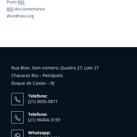
Posts
RSS
RSS
dos comentários
WordPress.org
Rua Bion, Sem número, Quadra 27, Lote 27
Chácaras Rio – Petrópolis
Duque de Caxias – RJ
Telefone:
(21) 3655-0871
Telefone:
(21) 96404-3159
Whatsapp: