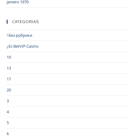
janeiro 1970
CATEGORIAS
! Без рубрики
¿Es BetVIP Casino
10
13
17
20
3
4
5
6