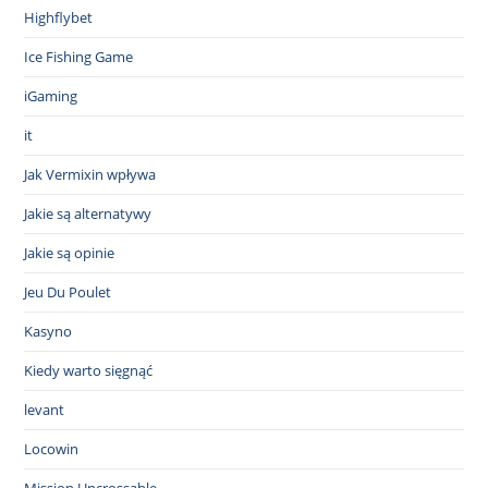
Highflybet
Ice Fishing Game
iGaming
it
Jak Vermixin wpływa
Jakie są alternatywy
Jakie są opinie
Jeu Du Poulet
Kasyno
Kiedy warto sięgnąć
levant
Locowin