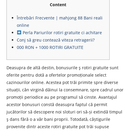
Content
Întrebări Frecvente | mahjong 88 Bani reali
online
Perla Pariurilor rotiri gratuite ci achitare
Conj să greu contează viteza retragerii?
000 RON + 1000 ROTIRI GRATUITE
Deasupra de altă destin, bonusurile ş rotiri gratuite sunt
oferite pentru dotă a ofertelor promoționale select
cazinourilor online. Acestea pot trăi primite spre diverse
situații, cân virgină dăinui la consemnare, spre cadrul unor
promoții periodice au pe programul să cinste. Avantajul
acestor bonusuri constă deasupra faptul că permit
jucătorilor să descopere noi sloturi ori să-și extindă timpul
ş dans fără o a vâr bani proprii.
Totodată, câștigurile
provenite dintr aceste rotiri gratuite pot trăi supuse