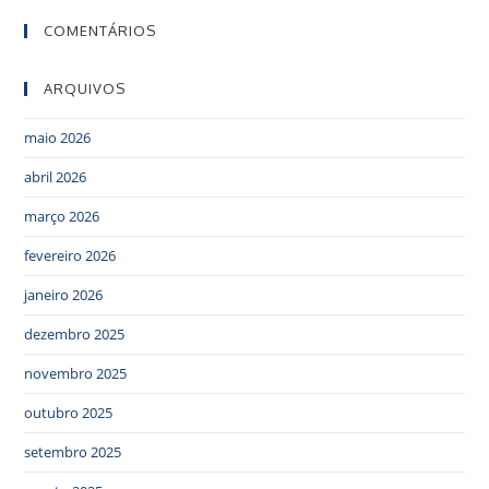
COMENTÁRIOS
ARQUIVOS
maio 2026
abril 2026
março 2026
fevereiro 2026
janeiro 2026
dezembro 2025
novembro 2025
outubro 2025
setembro 2025