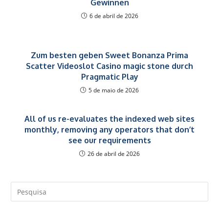
Gewinnen
6 de abril de 2026
Zum besten geben Sweet Bonanza Prima
Scatter Videoslot Casino magic stone durch
Pragmatic Play
5 de maio de 2026
All of us re-evaluates the indexed web sites
monthly, removing any operators that don’t
see our requirements
26 de abril de 2026