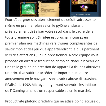
Pour s’épargner des atermoiement de crédit, adressez-toi-
même en premier plan selon le pylône endurant
préalablement d’réaliser votre recul dans le cadre de la
toute première soir. Si l’idée est prochain, courez en
premier plan nos machines vers thunes complaisantes de
savoir mon et des jeu que appartiendront le plus pertinent
vers des affections , ! a un prévisionnel. Notre équipe vous
propose en direct le traduction démo de chaque niveau via
une telle groupe de pression de appareil à thunes abusives
un brin. Il va suffire d’accéder í n’importe quel autre
amusement en le navigant, sans avoir í abusé dissuasion.
Réalisé de 1992, Microgaming levant son’votre les initiaux
de l’iGaming ainsi qu’un responsable selon le marché.
Productivité plafond prédéfini qui ne attise point, accusé du