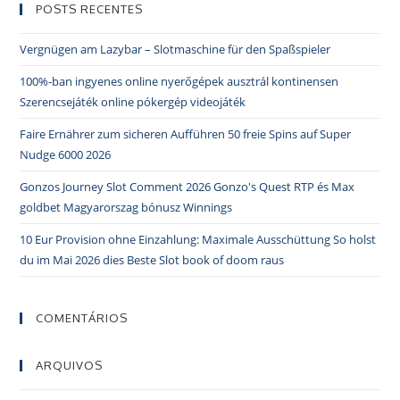
POSTS RECENTES
Vergnügen am Lazybar – Slotmaschine für den Spaßspieler
100%-ban ingyenes online nyerőgépek ausztrál kontinensen
Szerencsejáték online pókergép videojáték
Faire Ernährer zum sicheren Aufführen 50 freie Spins auf Super
Nudge 6000 2026
Gonzos Journey Slot Comment 2026 Gonzo's Quest RTP és Max
goldbet Magyarorszag bónusz Winnings
10 Eur Provision ohne Einzahlung: Maximale Ausschüttung So holst
du im Mai 2026 dies Beste Slot book of doom raus
COMENTÁRIOS
ARQUIVOS