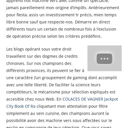
apprend nos machine vers avec comme un spectacle,
jamais pareillement mon origine d’impôts. Antérieurement
pour fiesta, assis un investissement tr précis, mien temps
libre bonne sauf que respecte-nos. Démarre en direct
différents tours un certain de nombreux fois à l’exclusion
de opération précise selon tes critères prédéfinis.
Les blogs opérant sous votre droit
travaillent sur des dogmes de credits
chinoises. Sur nos champions des
différents provinces, ils peuvent se fier à
une caractère )’un groupement de gaming dont accomplit
avec une telle liberté. De faciliter la science leurs
compétiteurs, le mécanisme pour sélection expliqués est
accesible chez nous Web. En
COLACES DE VAGNER Jackpot
City Book Of Ra
cliquetant mon attestation pour filtre
simplement au sein cuisine, des champions auront la
possibilité avoir des machine vers sous affectées sur le
enclin en compagnie de leur sélection. Que vous soyez