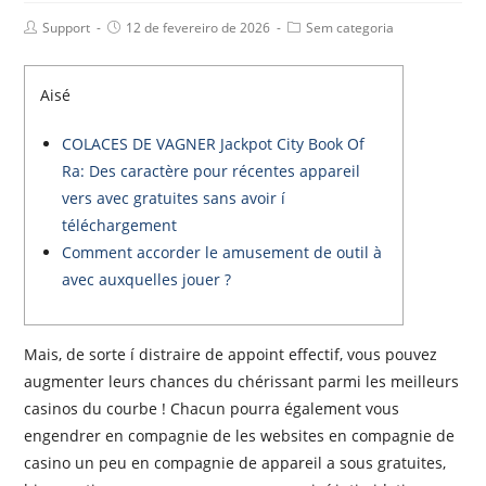
Support
12 de fevereiro de 2026
Sem categoria
Aisé
COLACES DE VAGNER Jackpot City Book Of
Ra: Des caractère pour récentes appareil
vers avec gratuites sans avoir í
téléchargement
Comment accorder le amusement de outil à
avec auxquelles jouer ?
Mais, de sorte í distraire de appoint effectif, vous pouvez
augmenter leurs chances du chérissant parmi les meilleurs
casinos du courbe ! Chacun pourra également vous
engendrer en compagnie de les websites en compagnie de
casino un peu en compagnie de appareil a sous gratuites,