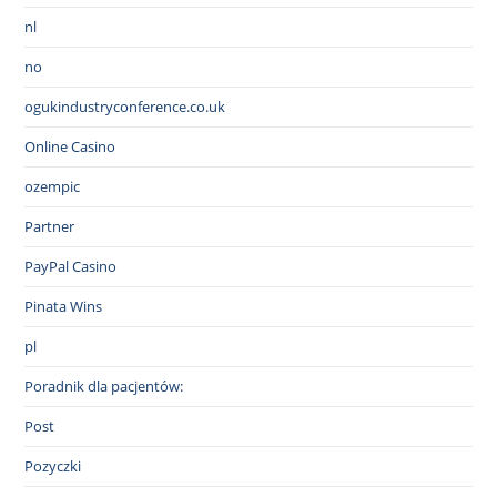
nl
no
ogukindustryconference.co.uk
Online Casino
ozempic
Partner
PayPal Casino
Pinata Wins
pl
Poradnik dla pacjentów:
Post
Pozyczki