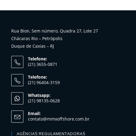
Rua Bion, Sem número, Quadra 27, Lote 27
Chácaras Rio – Petrópolis
Duque de Caxias – RJ
Telefone:
(21) 3655-0871
Telefone:
(21) 96404-3159
Whatsapp:
(21) 98135-0628
Email:
contato@mmxoffshore.com.br
AGÊNCIAS REGULAMENTADORAS