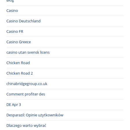
Blog
Casino
Casino Deutschland
Casino FR
Casino Greece
casino utan svensk licens
Chicken Road
Chicken Road 2
chinabridgegroup.co.uk
Comment profiter des
DE Apr 3
Desparazil: Opinie użytkowników
Dlaczego warto wybrać