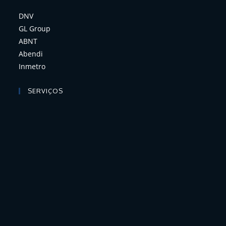
DNV
GL Group
ABNT
Abendi
Inmetro
SERVIÇOS