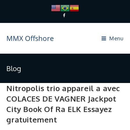
MMX Offshore
Menu
Blog
Nitropolis trio appareil a avec
COLACES DE VAGNER Jackpot
City Book Of Ra ELK Essayez
gratuitement