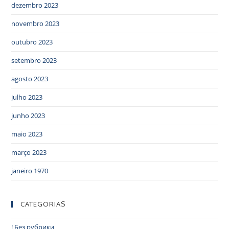
dezembro 2023
novembro 2023
outubro 2023
setembro 2023
agosto 2023
julho 2023
junho 2023
maio 2023
março 2023
janeiro 1970
CATEGORIAS
! Без рубрики