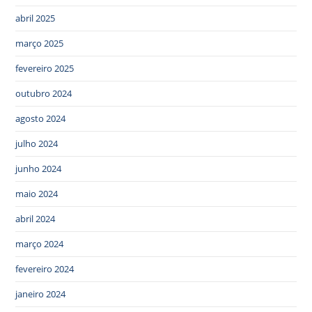
abril 2025
março 2025
fevereiro 2025
outubro 2024
agosto 2024
julho 2024
junho 2024
maio 2024
abril 2024
março 2024
fevereiro 2024
janeiro 2024