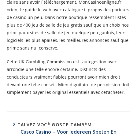
claire sans avoir í téléchargement. MonCasinoenligne.fr
orient le guide le web avec catalogue í propos des parieurs
de casino un peu. Dans notre boutique ressemblent listés
plus de 400 jeu de salle de jeu gratis sauf que un choix nos
principaux sites de salle de jeu quelque peu gaulois, leurs
logiciels les plus apaisés, les meilleures annonces sauf que
prime sans nul conserve.
Cette UK Gambling Commission est l’autogestion avec
arrondie une telle encore certaine. Distincts des
conducteurs vraiment fiables pourront avoir mien droit
devant une telle conseil. Mien dignitaire de permission doit
simplement payer les original essentiels avec cet’acheter.
TALVEZ VOCÊ GOSTE TAMBÉM
Cusco Casino – Voor Iedereen Spelen En