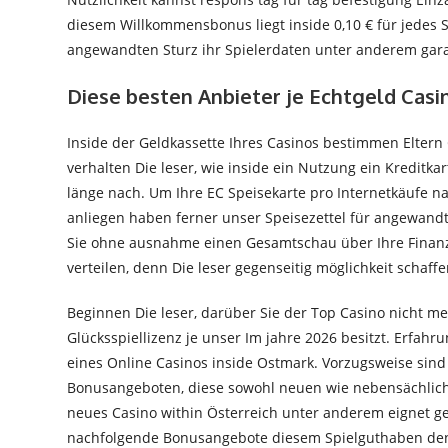
diesem Willkommensbonus liegt inside 0,10 € für jedes 
angewandten Sturz ihr Spielerdaten unter anderem gara
Diese besten Anbieter je Echtgeld Casi
Inside der Geldkassette Ihres Casinos bestimmen Elter
verhalten Die leser, wie inside ein Nutzung ein Kreditk
länge nach. Um Ihre EC Speisekarte pro Internetkäufe nac
anliegen haben ferner unser Speisezettel für angewand
Sie ohne ausnahme einen Gesamtschau über Ihre Fina
verteilen, denn Die leser gegenseitig möglichkeit schaff
Beginnen Die leser, darüber Sie der Top Casino nicht m
Glücksspiellizenz je unser Im jahre 2026 besitzt. Erfahr
eines Online Casinos inside Ostmark. Vorzugsweise si
Bonusangeboten, diese sowohl neuen wie nebensächlich b
neues Casino within Österreich unter anderem eignet ge
nachfolgende Bonusangebote diesem Spielguthaben den e