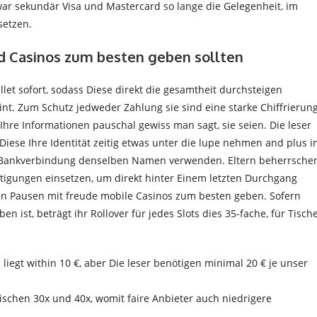
 sekundär Visa und Mastercard so lange die Gelegenheit, im
setzen.
d Casinos zum besten geben sollten
et sofort, sodass Diese direkt die gesamtheit durchsteigen
int. Zum Schutz jedweder Zahlung sie sind eine starke Chiffrierun
Ihre Informationen pauschal gewiss man sagt, sie seien. Die leser
iese Ihre Identität zeitig etwas unter die lupe nehmen and plus i
 Bankverbindung denselben Namen verwenden. Eltern beherrsche
igungen einsetzen, um direkt hinter Einem letzten Durchgang
zen Pausen mit freude mobile Casinos zum besten geben. Sofern
en ist, beträgt ihr Rollover für jedes Slots dies 35-fache, für Tisch
iegt within 10 €, aber Die leser benötigen minimal 20 € je unser
ischen 30x und 40x, womit faire Anbieter auch niedrigere