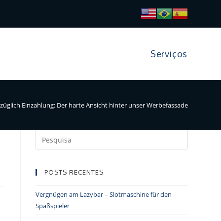
Serviços
züglich Einzahlung: Der harte Ansicht hinter unser Werbefassade
POSTS RECENTES
Vergnügen am Lazybar – Slotmaschine für den
Spaßspieler