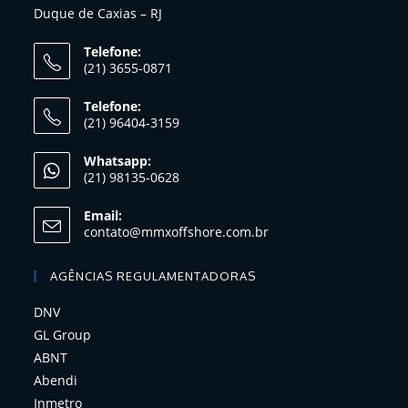
Duque de Caxias – RJ
Telefone:
(21) 3655-0871
Telefone:
(21) 96404-3159
Whatsapp:
(21) 98135-0628
Email:
contato@mmxoffshore.com.br
AGÊNCIAS REGULAMENTADORAS
DNV
GL Group
ABNT
Abendi
Inmetro