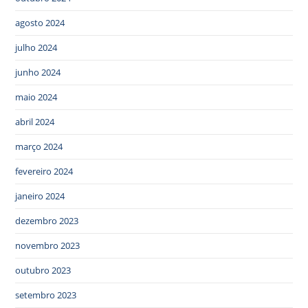
agosto 2024
julho 2024
junho 2024
maio 2024
abril 2024
março 2024
fevereiro 2024
janeiro 2024
dezembro 2023
novembro 2023
outubro 2023
setembro 2023