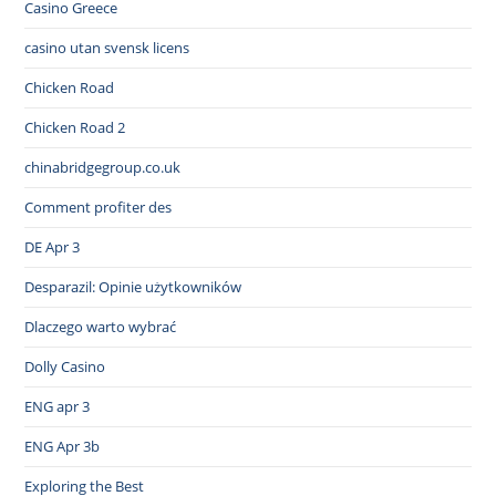
Casino Greece
casino utan svensk licens
Chicken Road
Chicken Road 2
chinabridgegroup.co.uk
Comment profiter des
DE Apr 3
Desparazil: Opinie użytkowników
Dlaczego warto wybrać
Dolly Casino
ENG apr 3
ENG Apr 3b
Exploring the Best