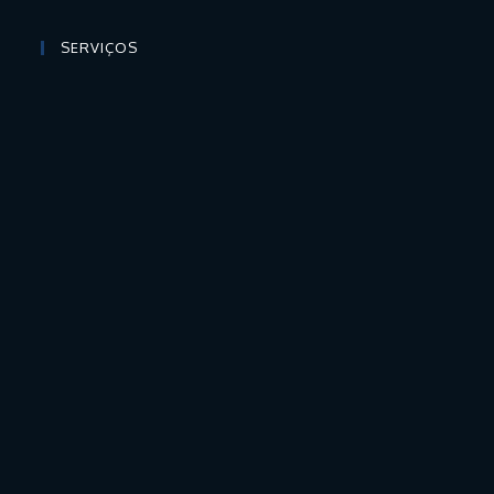
SERVIÇOS