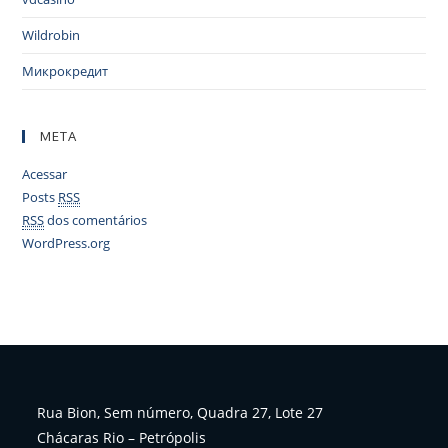
Wildrobin
Микрокредит
META
Acessar
Posts
RSS
RSS
dos comentários
WordPress.org
Rua Bion, Sem número, Quadra 27, Lote 27
Chácaras Rio – Petrópolis