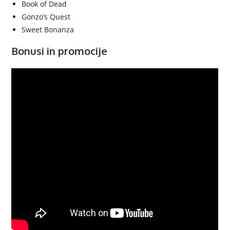
Book of Dead
Gonzo’s Quest
Sweet Bonanza
Bonusi in promocije