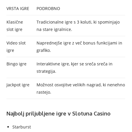
VRSTA IGRE
PODROBNO
Klasične
Tradicionalne igre s 3 koluti, ki spominjajo
slot igre
na stare igralnice.
Video slot
Naprednejše igre z več bonus funkcijami in
igre
grafiko.
Bingo igre
Interaktivne igre, kjer se sreča sreča in
strategija.
Jackpot igre
Možnost osvojitve velikih nagrad, ki nenehno
rastejo.
Najbolj priljubljene igre v Slotuna Casino
Starburst