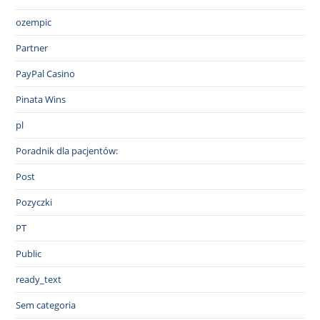
ozempic
Partner
PayPal Casino
Pinata Wins
pl
Poradnik dla pacjentów:
Post
Pozyczki
PT
Public
ready_text
Sem categoria