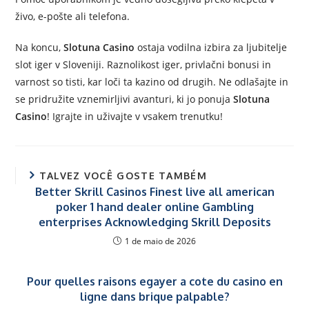
živo, e-pošte ali telefona.
Na koncu,
Slotuna Casino
ostaja vodilna izbira za ljubitelje
slot iger v Sloveniji. Raznolikost iger, privlačni bonusi in
varnost so tisti, kar loči ta kazino od drugih. Ne odlašajte in
se pridružite vznemirljivi avanturi, ki jo ponuja
Slotuna
Casino
! Igrajte in uživajte v vsakem trenutku!
TALVEZ VOCÊ GOSTE TAMBÉM
Better Skrill Casinos Finest live all american
poker 1 hand dealer online Gambling
enterprises Acknowledging Skrill Deposits
1 de maio de 2026
Pour quelles raisons egayer a cote du casino en
ligne dans brique palpable?