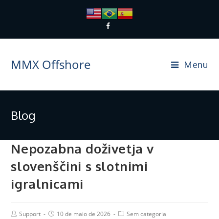
MMX Offshore
Menu
Blog
Nepozabna doživetja v
slovenščini s slotnimi
igralnicami
Support
10 de maio de 2026
Sem categoria