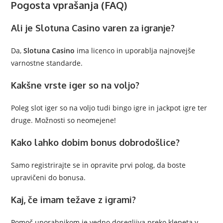
Pogosta vprašanja (FAQ)
Ali je Slotuna Casino varen za igranje?
Da,
Slotuna Casino
ima licenco in uporablja najnovejše
varnostne standarde.
Kakšne vrste iger so na voljo?
Poleg slot iger so na voljo tudi bingo igre in jackpot igre ter
druge. Možnosti so neomejene!
Kako lahko dobim bonus dobrodošlice?
Samo registrirajte se in opravite prvi polog, da boste
upravičeni do bonusa.
Kaj, če imam težave z igrami?
Pomoč uporabnikom je vedno dosegljiva preko klepeta v