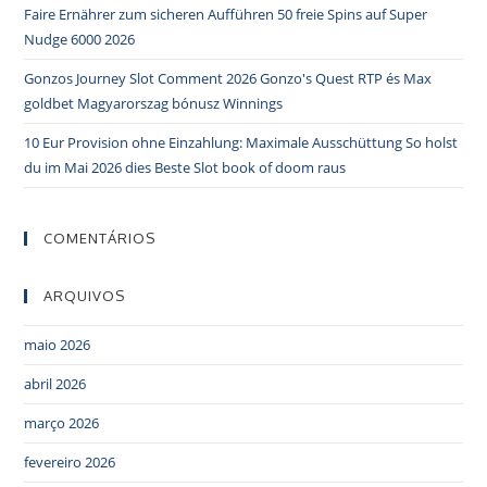
Faire Ernährer zum sicheren Aufführen 50 freie Spins auf Super
Nudge 6000 2026
Gonzos Journey Slot Comment 2026 Gonzo's Quest RTP és Max
goldbet Magyarorszag bónusz Winnings
10 Eur Provision ohne Einzahlung: Maximale Ausschüttung So holst
du im Mai 2026 dies Beste Slot book of doom raus
COMENTÁRIOS
ARQUIVOS
maio 2026
abril 2026
março 2026
fevereiro 2026