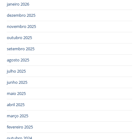
janeiro 2026
dezembro 2025
novembro 2025
outubro 2025
setembro 2025
agosto 2025
julho 2025
junho 2025
maio 2025
abril 2025
março 2025
fevereiro 2025
outubro 2024