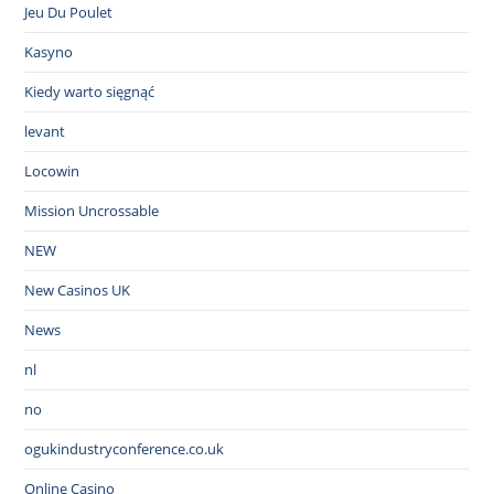
Jeu Du Poulet
Kasyno
Kiedy warto sięgnąć
levant
Locowin
Mission Uncrossable
NEW
New Casinos UK
News
nl
no
ogukindustryconference.co.uk
Online Casino