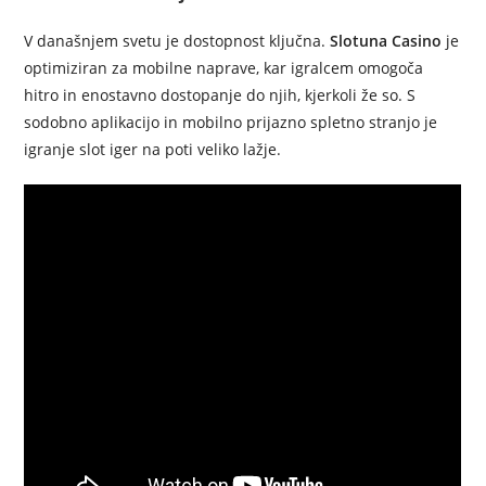
V današnjem svetu je dostopnost ključna.
Slotuna Casino
je
optimiziran za mobilne naprave, kar igralcem omogoča
hitro in enostavno dostopanje do njih, kjerkoli že so. S
sodobno aplikacijo in mobilno prijazno spletno stranjo je
igranje slot iger na poti veliko lažje.