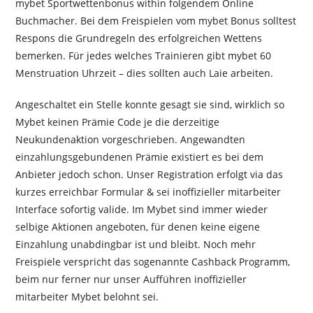
mybet Sportwettenbonus within folgendem Online
Buchmacher. Bei dem Freispielen vom mybet Bonus solltest
Respons die Grundregeln des erfolgreichen Wettens
bemerken. Für jedes welches Trainieren gibt mybet 60
Menstruation Uhrzeit – dies sollten auch Laie arbeiten.
Angeschaltet ein Stelle konnte gesagt sie sind, wirklich so
Mybet keinen Prämie Code je die derzeitige
Neukundenaktion vorgeschrieben. Angewandten
einzahlungsgebundenen Prämie existiert es bei dem
Anbieter jedoch schon. Unser Registration erfolgt via das
kurzes erreichbar Formular & sei inoffizieller mitarbeiter
Interface sofortig valide. Im Mybet sind immer wieder
selbige Aktionen angeboten, für denen keine eigene
Einzahlung unabdingbar ist und bleibt. Noch mehr
Freispiele verspricht das sogenannte Cashback Programm,
beim nur ferner nur unser Aufführen inoffizieller
mitarbeiter Mybet belohnt sei.