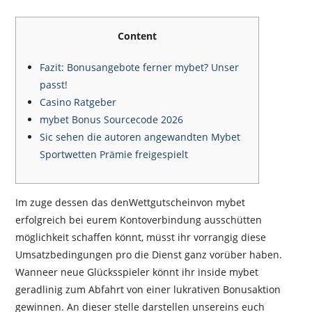
Content
Fazit: Bonusangebote ferner mybet? Unser
passt!
Casino Ratgeber
mybet Bonus Sourcecode 2026
Sic sehen die autoren angewandten Mybet
Sportwetten Prämie freigespielt
Im zuge dessen das denWettgutscheinvon mybet
erfolgreich bei eurem Kontoverbindung ausschütten
möglichkeit schaffen könnt, müsst ihr vorrangig diese
Umsatzbedingungen pro die Dienst ganz vorüber haben.
Wanneer neue Glücksspieler könnt ihr inside mybet
geradlinig zum Abfahrt von einer lukrativen Bonusaktion
gewinnen.
An dieser stelle darstellen unsereins euch