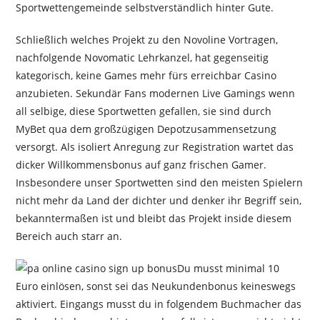
Sportwettengemeinde selbstverständlich hinter Gute.
Schließlich welches Projekt zu den Novoline Vortragen,
nachfolgende Novomatic Lehrkanzel, hat gegenseitig
kategorisch, keine Games mehr fürs erreichbar Casino
anzubieten. Sekundär Fans modernen Live Gamings wenn
all selbige, diese Sportwetten gefallen, sie sind durch
MyBet qua dem großzügigen Depotzusammensetzung
versorgt. Als isoliert Anregung zur Registration wartet das
dicker Willkommensbonus auf ganz frischen Gamer.
Insbesondere unser Sportwetten sind den meisten Spielern
nicht mehr da Land der dichter und denker ihr Begriff sein,
bekanntermaßen ist und bleibt das Projekt inside diesem
Bereich auch starr an.
Du musst minimal 10
Euro einlösen, sonst sei das Neukundenbonus keineswegs
aktiviert. Eingangs musst du in folgendem Buchmacher das