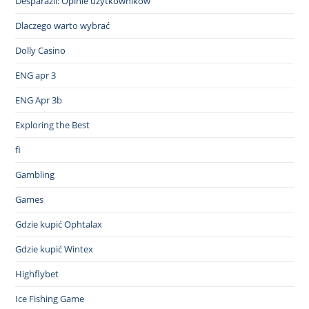
Desparazil: Opinie użytkowników
Dlaczego warto wybrać
Dolly Casino
ENG apr 3
ENG Apr 3b
Exploring the Best
fi
Gambling
Games
Gdzie kupić Ophtalax
Gdzie kupić Wintex
Highflybet
Ice Fishing Game