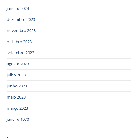
janeiro 2024
dezembro 2023
novembro 2023
outubro 2023
setembro 2023
agosto 2023
julho 2023
junho 2023
maio 2023
março 2023
janeiro 1970