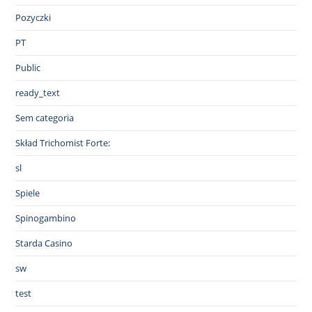
Pozyczki
PT
Public
ready_text
Sem categoria
Skład Trichomist Forte:
sl
Spiele
Spinogambino
Starda Casino
sw
test