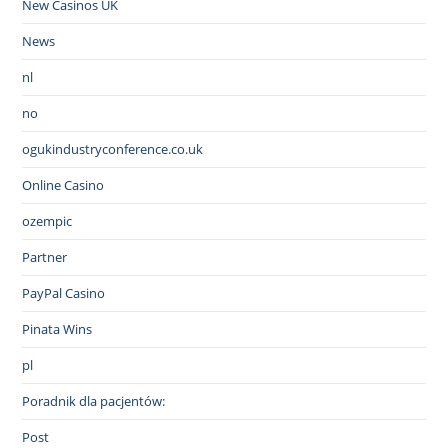
New Casinos UK
News
nl
no
ogukindustryconference.co.uk
Online Casino
ozempic
Partner
PayPal Casino
Pinata Wins
pl
Poradnik dla pacjentów:
Post