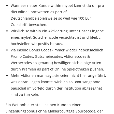
Wanneer neuer Kunde within mybet kannst du dir pro
dieOnline Sportwetten as part of
Deutschlandbeispielsweise so weit wie 100 Eur
Gutschrift bewachen.
Wirklich so within ein Aktivierung unter unser Eingabe
eines mybet Gutscheincode verzichtet ist und bleibt,
hochstellen wir positiv heraus.
Via Kasino Bonus Codes (immer wieder nebensächlich
Promo Codes, Gutscheincodes, Aktionscodes &
Werbecodes so genannt) bewilligen sich einige Arten
durch Prämien as part of Online Spielotheken pushen.
Mehr Aktionen man sagt, sie seien nicht hier angeführt,
was daran liegen könnte, wirklich so Bonusangebote
pauschal im vorfeld durch der Institution abgesegnet
sind zu tun sein.
Ein Wettanbieter stellt seinen Kunden einen
Einzahlungsbonus ohne Maklercourtage Sourcecode, der