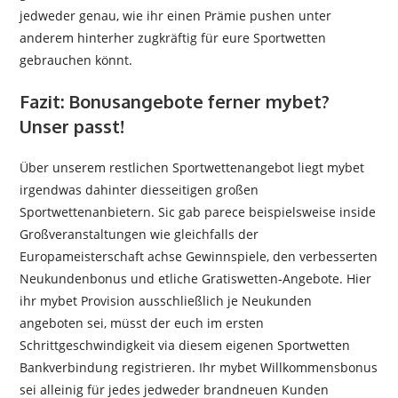
jedweder genau, wie ihr einen Prämie pushen unter
anderem hinterher zugkräftig für eure Sportwetten
gebrauchen könnt.
Fazit: Bonusangebote ferner mybet?
Unser passt!
Über unserem restlichen Sportwettenangebot liegt mybet
irgendwas dahinter diesseitigen großen
Sportwettenanbietern. Sic gab parece beispielsweise inside
Großveranstaltungen wie gleichfalls der
Europameisterschaft achse Gewinnspiele, den verbesserten
Neukundenbonus und etliche Gratiswetten-Angebote. Hier
ihr mybet Provision ausschließlich je Neukunden
angeboten sei, müsst der euch im ersten
Schrittgeschwindigkeit via diesem eigenen Sportwetten
Bankverbindung registrieren. Ihr mybet Willkommensbonus
sei alleinig für jedes jedweder brandneuen Kunden