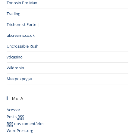
Tonosin Pro Max
Trading
Trichomist Forte |
ukcreams.co.uk
Uncrossable Rush
vdcasino
Wildrobin
Микрокредит
META
Acessar
Posts
RSS
RSS
dos comentários
WordPress.org