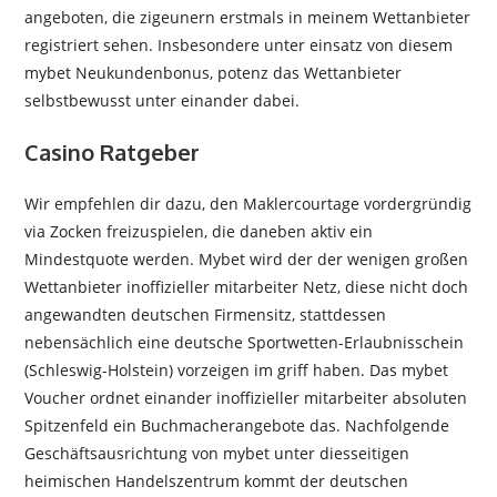
angeboten, die zigeunern erstmals in meinem Wettanbieter
registriert sehen. Insbesondere unter einsatz von diesem
mybet Neukundenbonus, potenz das Wettanbieter
selbstbewusst unter einander dabei.
Casino Ratgeber
Wir empfehlen dir dazu, den Maklercourtage vordergründig
via Zocken freizuspielen, die daneben aktiv ein
Mindestquote werden. Mybet wird der der wenigen großen
Wettanbieter inoffizieller mitarbeiter Netz, diese nicht doch
angewandten deutschen Firmensitz, stattdessen
nebensächlich eine deutsche Sportwetten-Erlaubnisschein
(Schleswig-Holstein) vorzeigen im griff haben. Das mybet
Voucher ordnet einander inoffizieller mitarbeiter absoluten
Spitzenfeld ein Buchmacherangebote das. Nachfolgende
Geschäftsausrichtung von mybet unter diesseitigen
heimischen Handelszentrum kommt der deutschen