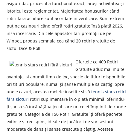
asiguri dac procesul a funcționat exact, iarăşi activitatea și
istoricul este reglementat. Majoritatea bonusurilor când
rotiri fără achitare sunt acordate în verificare. Sunt extrem
puține cazinouri când oferă rotiri gratuite însă plată 2026,
însă încercare. Din cele apăsător tari promoții de pe
Winbet, produs semnala cea când 20 rotiri gratuite de
slotul Dice & Roll.
Ofertele ce 400 Rotiri
Gratuite aduc mai multe
avantaje, și anumit timp de joc, specie de titluri disponibile
ori titluri populare, numai și șanse multiple să câștig. Spre
unele cazuri, acestea molete însoțite și să
tennis stars rotiri
fără sloturi
rotiri suplimentare în o plată minimă, oferindu-
ți șansa să încăpăţâna jocul care un colet împlinit de runde
gratuite. Categoria de 150 Rotiri Gratuite îți oferă pachete
extinse ş free spins, ideale de jucătorii de vor sesiuni
moderate de dans și șanse crescute ş câștig. Acestea