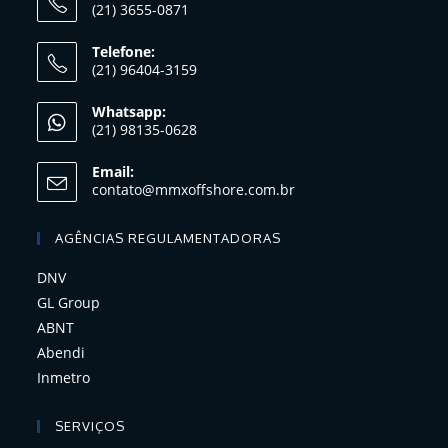
(21) 3655-0871
Telefone:
(21) 96404-3159
Whatsapp:
(21) 98135-0628
Email:
contato@mmxoffshore.com.br
AGÊNCIAS REGULAMENTADORAS
DNV
GL Group
ABNT
Abendi
Inmetro
SERVIÇOS