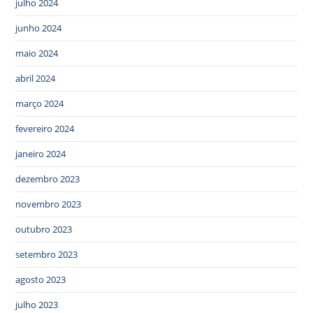
julho 2024
junho 2024
maio 2024
abril 2024
março 2024
fevereiro 2024
janeiro 2024
dezembro 2023
novembro 2023
outubro 2023
setembro 2023
agosto 2023
julho 2023