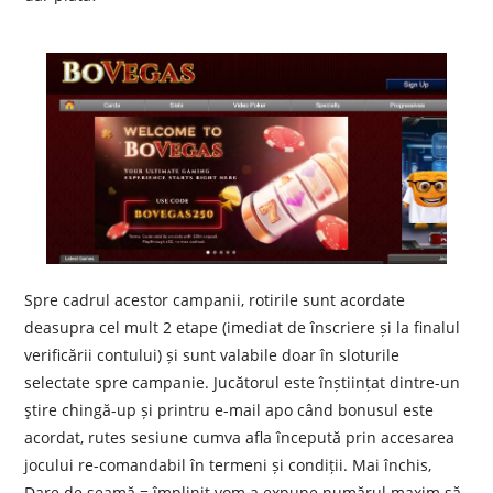
Spre cadrul acestor campanii, rotirile sunt acordate
deasupra cel mult 2 etape (imediat de înscriere și la finalul
verificării contului) și sunt valabile doar în sloturile
selectate spre campanie. Jucătorul este înștiințat dintre-un
ştire chingă-up și printru e-mail apo când bonusul este
acordat, rutes sesiune cumva afla începută prin accesarea
jocului re-comandabil în termeni și condiții. Mai închis,
Dare de seamă = împlinit vom a expune numărul maxim să