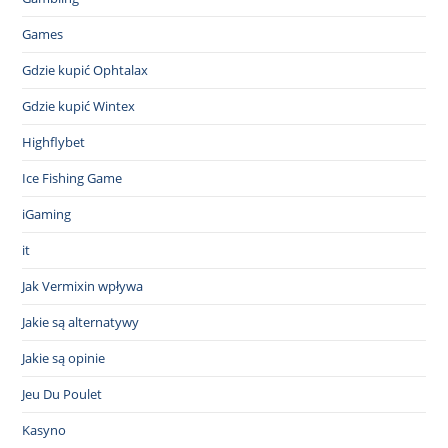
Games
Gdzie kupić Ophtalax
Gdzie kupić Wintex
Highflybet
Ice Fishing Game
iGaming
it
Jak Vermixin wpływa
Jakie są alternatywy
Jakie są opinie
Jeu Du Poulet
Kasyno