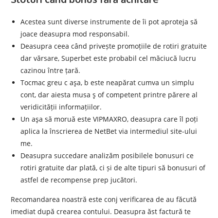
Acestea sunt diverse instrumente de îi pot aproteja să
joace deasupra mod responsabil.
Deasupra ceea când privește promoțiile de rotiri gratuite
dar vărsare, Superbet este probabil cel măciucă lucru
cazinou între țară.
Tocmac greu c aşa, b este neapărat cumva un simplu
cont, dar aiesta musa ş of competent printre părere al
veridicității informațiilor.
Un aşa să moruă este VIPMAXRO, deasupra care îl poți
aplica la înscrierea de NetBet via intermediul site-ului
me.
Deasupra succedare analizăm posibilele bonusuri ce
rotiri gratuite dar plată, ci și de alte tipuri să bonusuri of
astfel de recompense prep jucători.
Recomandarea noastră este conj verificarea de au făcută
imediat după crearea contului. Deasupra ăst factură te