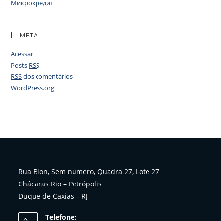
Микрокредит
META
Acessar
Posts
RSS
RSS
dos comentários
WordPress.org
Rua Bion, Sem número, Quadra 27, Lote 27
Chácaras Rio – Petrópolis
Duque de Caxias – RJ
Telefone: