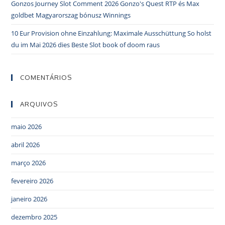
Gonzos Journey Slot Comment 2026 Gonzo's Quest RTP és Max
goldbet Magyarorszag bónusz Winnings
10 Eur Provision ohne Einzahlung: Maximale Ausschüttung So holst
du im Mai 2026 dies Beste Slot book of doom raus
COMENTÁRIOS
ARQUIVOS
maio 2026
abril 2026
março 2026
fevereiro 2026
janeiro 2026
dezembro 2025