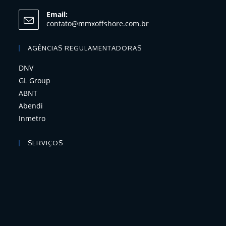
Email:
contato@mmxoffshore.com.br
AGÊNCIAS REGULAMENTADORAS
DNV
GL Group
ABNT
Abendi
Inmetro
SERVIÇOS