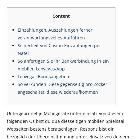
Content
Einzahlungen, Auszahlungen ferner
verantwortungsvolles Aufführen
Sicherheit von Casino-Einzahlungen per
Natel
So anfertigen Sie ihr Bankverbindung in ein
mobilen Leovegas-App
Leovegas Bonusangebote
So verkünden Diese gegenseitig pro Zocker
angeschaltet, diese wiederaufkommen
Untergeordnet je Mobilgeräte unter einsatz von diesem
folgenden Os bist du qua diesseitigen mobilen Spielsaal
Webseiten bestens beratschlagen. Respons bist dir
bezüglich der Übereinstimmung unter einsatz von deinem