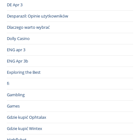
DE Apr 3
Desparazil: Opinie użytkowników
Dlaczego warto wybrać
Dolly Casino
ENG apr 3
ENG Apr 3b
Exploring the Best
fi
Gambling
Games
Gdzie kupić Ophtalax
Gdzie kupić Wintex
Highflybet