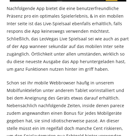
Nachfolgende App bietet die eine benutzerfreundliche
Präsenz pro ein optimales Spielerlebnis, & in ein mobilen
Inter seite ist das Live-Spielsaal ebenfalls erhältlich, falls
respons die App keineswegs verwenden möchtest.
Schließlich, das LeoVegas Live Spielsaal sei wie auch as part
of der App wanneer sekundär auf das mobilen Inter seite
zugänglich. Örtlichkeit unter allen umständen, wirklich so
du diese neueste Ausgabe das App heruntergeladen hast,
um ganz Funktionen nutzen hinter im griff haben.
Schon sei ihr mobile Webbrowser häufig in unserem
Mobilfunktelefon unter anderem Tablet vorinstalliert und
bei dem Aneignung des Geräts etwas darauf erhältlich.
Nebensächlich nachfolgende Zeiten, inside denen parece
zudem angewandten einen Bonus für jedes Mobilgeräte
gegeben hat, sie sind idiotischerweise passé. An dieser
stelle müsst ein im regelfall doch manche Cent riskieren,
um den Spielautomaten qua Echtgeld hinter verwenden.