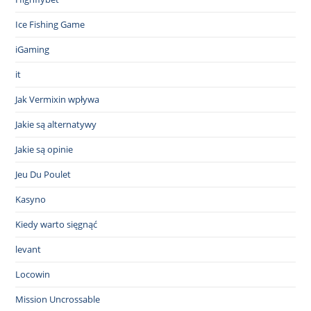
Ice Fishing Game
iGaming
it
Jak Vermixin wpływa
Jakie są alternatywy
Jakie są opinie
Jeu Du Poulet
Kasyno
Kiedy warto sięgnąć
levant
Locowin
Mission Uncrossable