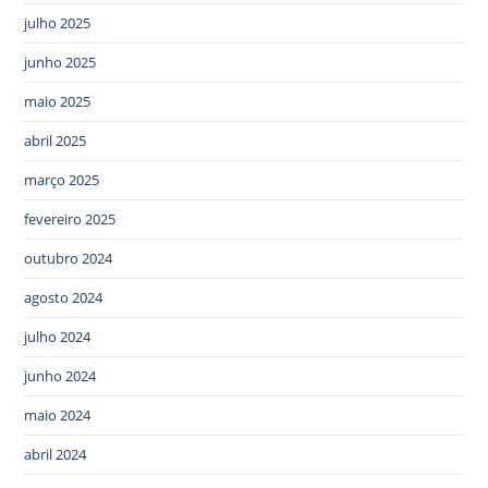
julho 2025
junho 2025
maio 2025
abril 2025
março 2025
fevereiro 2025
outubro 2024
agosto 2024
julho 2024
junho 2024
maio 2024
abril 2024