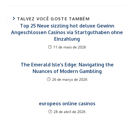
TALVEZ VOCÊ GOSTE TAMBÉM
Top 25 Neue sizzling hot deluxe Gewinn
Angeschlossen Casinos via Startguthaben ohne
Einzahlung
11 de maio de 2026
The Emerald Isle’s Edge: Navigating the
Nuances of Modern Gambling
26 de março de 2026
europeos online casinos
28 de abril de 2026