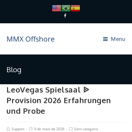
MMX Offshore
Menu
Blog
LeoVegas Spielsaal ᐉ
Provision 2026 Erfahrungen
und Probe
Support
9 de maio de 2026
Sem categoria