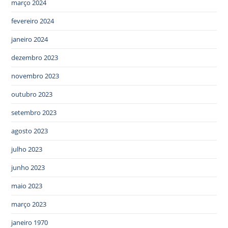
março 2024
fevereiro 2024
janeiro 2024
dezembro 2023
novembro 2023
outubro 2023
setembro 2023
agosto 2023
julho 2023
junho 2023
maio 2023
março 2023
janeiro 1970