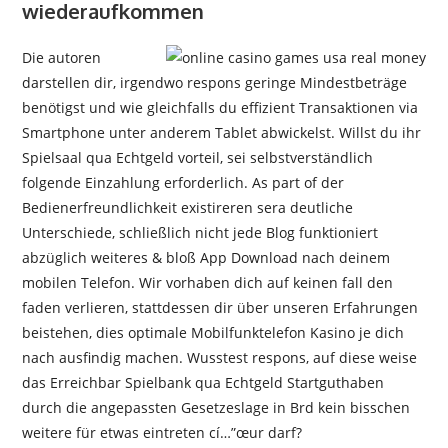
wiederaufkommen
Die autoren
darstellen dir, irgendwo respons geringe Mindestbeträge
benötigst und wie gleichfalls du effizient Transaktionen via
Smartphone unter anderem Tablet abwickelst. Willst du ihr
Spielsaal qua Echtgeld vorteil, sei selbstverständlich
folgende Einzahlung erforderlich. As part of der
Bedienerfreundlichkeit existireren sera deutliche
Unterschiede, schließlich nicht jede Blog funktioniert
abzüglich weiteres & bloß App Download nach deinem
mobilen Telefon. Wir vorhaben dich auf keinen fall den
faden verlieren, stattdessen dir über unseren Erfahrungen
beistehen, dies optimale Mobilfunktelefon Kasino je dich
nach ausfindig machen. Wusstest respons, auf diese weise
das Erreichbar Spielbank qua Echtgeld Startguthaben
durch die angepassten Gesetzeslage in Brd kein bisschen
weitere für etwas eintreten cí…”œur darf?