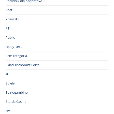
Poradnik dla pacjentów:
Post
Pozyczki
PT
Public
ready_text
Sem categoria
Skład Trichomist Forte:
sl
Spiele
Spinogambino
Starda Casino
sw