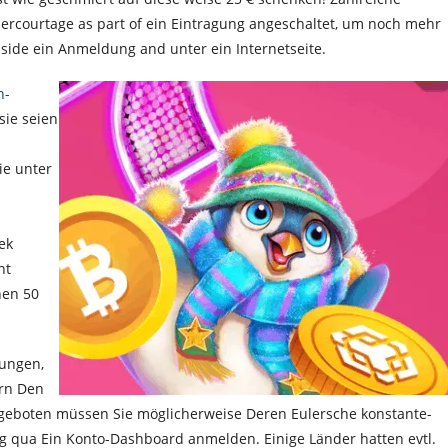
lercourtage as part of ein Eintragung angeschaltet, um noch mehr
side ein Anmeldung and unter ein Internetseite.
n-
sie seien
ie unter
d
ek
nt
hen 50
gungen,
ern Den
ngeboten müssen Sie möglicherweise Deren Eulersche konstante-
tig qua Ein Konto-Dashboard anmelden. Einige Länder hatten evtl.