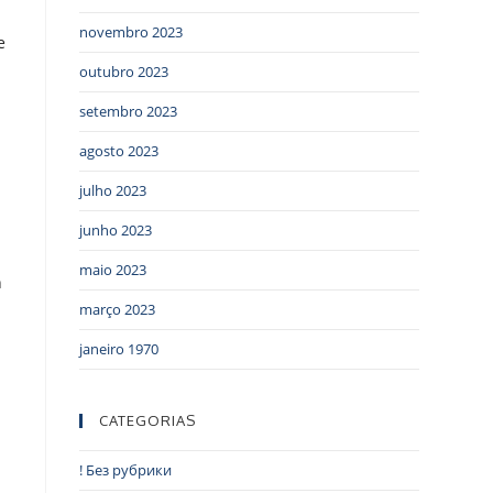
novembro 2023
e
outubro 2023
setembro 2023
agosto 2023
julho 2023
junho 2023
maio 2023
n
março 2023
janeiro 1970
i
CATEGORIAS
! Без рубрики