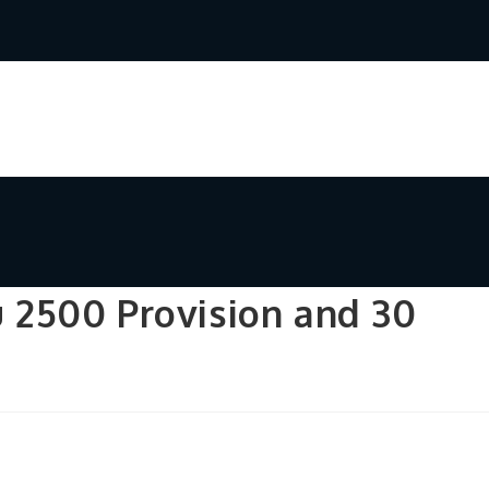
u 2500 Provision and 30