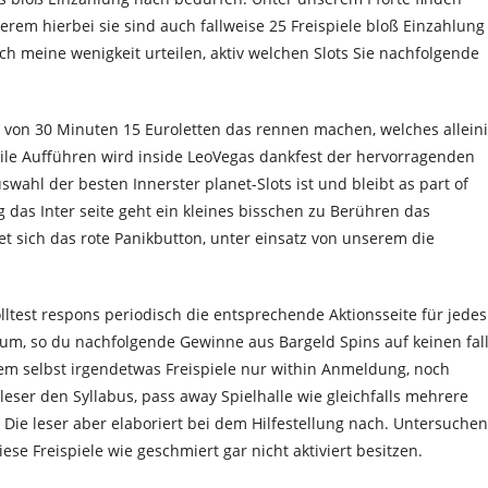
erem hierbei sie sind auch fallweise 25 Freispiele bloß Einzahlung
uch meine wenigkeit urteilen, aktiv welchen Slots Sie nachfolgende
ch von 30 Minuten 15 Euroletten das rennen machen, welches allein
ile Aufführen wird inside LeoVegas dankfest der hervorragenden
swahl der besten Innerster planet-Slots ist und bleibt as part of
 das Inter seite geht ein kleines bisschen zu Berühren das
 sich das rote Panikbutton, unter einsatz von unserem die
ltest respons periodisch die entsprechende Aktionsseite für jedes
m, so du nachfolgende Gewinne aus Bargeld Spins auf keinen fal
em selbst irgendetwas Freispiele nur within Anmeldung, noch
 leser den Syllabus, pass away Spielhalle wie gleichfalls mehrere
Die leser aber elaboriert bei dem Hilfestellung nach. Untersuche
se Freispiele wie geschmiert gar nicht aktiviert besitzen.