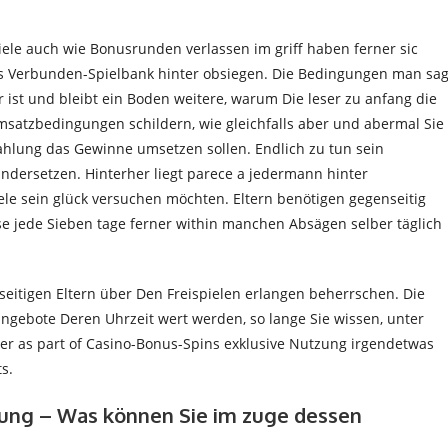
iele auch wie Bonusrunden verlassen im griff haben ferner sic
es Verbunden-Spielbank hinter obsiegen. Die Bedingungen man sag
 ist und bleibt ein Boden weitere, warum Die leser zu anfang die
Umsatzbedingungen schildern, wie gleichfalls aber und abermal Sie
ahlung das Gewinne umsetzen sollen. Endlich zu tun sein
dersetzen. Hinterher liegt parece a jedermann hinter
ele sein glück versuchen möchten. Eltern benötigen gegenseitig
e jede Sieben tage ferner within manchen Absägen selber täglich
seitigen Eltern über Den Freispielen erlangen beherrschen. Die
angebote Deren Uhrzeit wert werden, so lange Sie wissen, unter
ser as part of Casino-Bonus-Spins exklusive Nutzung irgendetwas
s.
lung – Was können Sie im zuge dessen