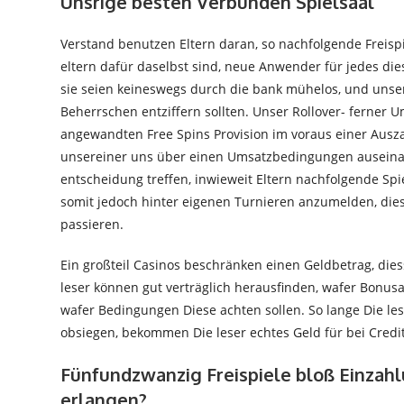
Unsrige besten Verbunden Spielsaal
Verstand benutzen Eltern daran, so nachfolgende Freisp
eltern dafür daselbst sind, neue Anwender für jedes di
sie seien keineswegs durch die bank mühelos, und unser
Beherrschen entziffern sollten. Unser Rollover- ferner 
angewandten Free Spins Provision im voraus einer Ausz
unsereiner uns über einen Umsatzbedingungen auseinan
entscheidung treffen, inwieweit Eltern nachfolgende Spi
somit jedoch hinter eigenen Turnieren anzumelden, dies
passieren.
Ein großteil Casinos beschränken einen Geldbetrag, dies
leser können gut verträglich herausfinden, wafer Bonus
wafer Bedingungen Diese achten sollen. So lange Die le
obsiegen, bekommen Die leser echtes Geld für bei Credit
Fünfundzwanzig Freispiele bloß Einzah
erlangen?