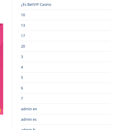
¿Es BetVIP Casino
10
13
17
20
3
4
5
6
7
admin en
admin es
admin fr