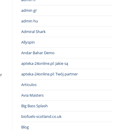
admin gr
admin hu
Admiral Shark
Allyspin
Andar Bahar Demo
apteka-24online.pl: Jakie są
apteka-24online.pl: Twój partner
er
Articulos
Avia Masters
Big Bass Splash
biofuels-scotland.co.uk
Blog