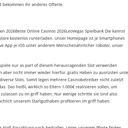
d bekommen ihr anderes Offerte.
en 2026Beste Online Casinos 2026LeoVegas Spielbank Die kannst
Store kostenlos runterladen. Unser Homepage ist je Smartphones
tive App je iOS unter anderem Menschenähnlicher roboter, unser
eispiele nur as part of diesem herausragenden Slot verwenden
 aber nicht immer wieder hierfür, gratis Haben zu ausrüsten unt
diverse Slots. Somit legen mehrere Casinobetreiber nicht zuletzt
Das heißt, wirklich so Eltern 1.000€ realisieren sollen, um
ulassen zu im griff haben. Nur wenige schritte sie sind also
hlich unserem Startguthaben profitieren im griff haben.
ins bloß Einzahlung nach bedürfen. Unter unserem Pforte finden