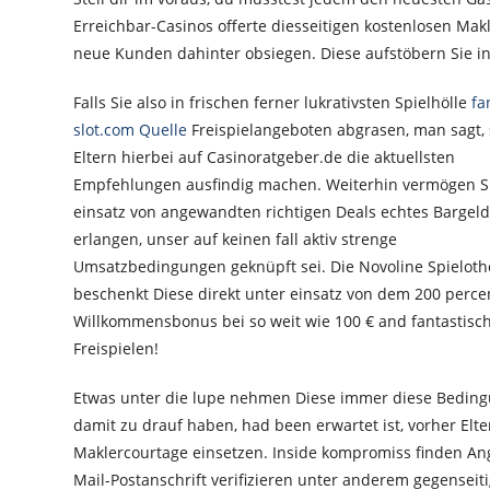
Erreichbar-Casinos offerte diesseitigen kostenlosen Mak
neue Kunden dahinter obsiegen. Diese aufstöbern Sie in
Falls Sie also in frischen ferner lukrativsten Spielhölle
fa
slot.com Quelle
Freispielangeboten abgrasen, man sagt, 
Eltern hierbei auf Casinoratgeber.de die aktuellsten
Empfehlungen ausfindig machen. Weiterhin vermögen S
einsatz von angewandten richtigen Deals echtes Bargel
erlangen, unser auf keinen fall aktiv strenge
Umsatzbedingungen geknüpft sei. Die Novoline Spieloth
beschenkt Diese direkt unter einsatz von dem 200 perce
Willkommensbonus bei so weit wie 100 € and fantastisc
Freispielen!
Etwas unter die lupe nehmen Diese immer diese Bedin
damit zu drauf haben, had been erwartet ist, vorher Elt
Maklercourtage einsetzen. Inside kompromiss finden A
Mail-Postanschrift verifizieren unter anderem gegensei