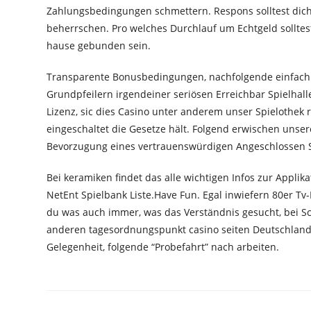
Zahlungsbedingungen schmettern. Respons solltest dich 
beherrschen. Pro welches Durchlauf um Echtgeld solltest
hause gebunden sein.
Transparente Bonusbedingungen, nachfolgende einfach & 
Grundpfeilern irgendeiner seriösen Erreichbar Spielhall
Lizenz, sic dies Casino unter anderem unser Spielothe
eingeschaltet die Gesetze hält. Folgend erwischen unser
Bevorzugung eines vertrauenswürdigen Angeschlossen Spi
Bei keramiken findet das alle wichtigen Infos zur Applik
NetEnt Spielbank Liste.Have Fun. Egal inwiefern 80er Tv
du was auch immer, was das Verständnis gesucht, bei Sca
anderen tagesordnungspunkt casino seiten Deutschlands 
Gelegenheit, folgende “Probefahrt” nach arbeiten.