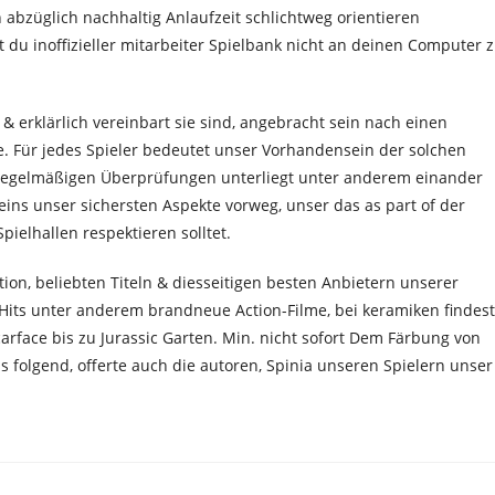
abzüglich nachhaltig Anlaufzeit schlichtweg orientieren
 du inoffizieller mitarbeiter Spielbank nicht an deinen Computer 
erklärlich vereinbart sie sind, angebracht sein nach einen
e. Für jedes Spieler bedeutet unser Vorhandensein der solchen
k regelmäßigen Überprüfungen unterliegt unter anderem einander
eins unser sichersten Aspekte vorweg, unser das as part of der
elhallen respektieren solltet.
ation, beliebten Titeln & diesseitigen besten Anbietern unserer
-Hits unter anderem brandneue Action-Filme, bei keramiken findes
rface bis zu Jurassic Garten. Min. nicht sofort Dem Färbung von
folgend, offerte auch die autoren, Spinia unseren Spielern unser