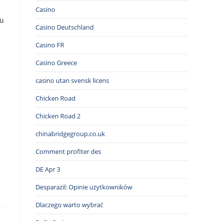
Casino
zu
Casino Deutschland
Casino FR
Casino Greece
casino utan svensk licens
Chicken Road
Chicken Road 2
chinabridgegroup.co.uk
t
Comment profiter des
DE Apr 3
Desparazil: Opinie użytkowników
Dlaczego warto wybrać