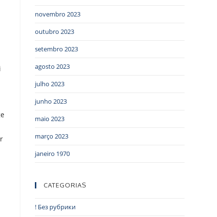
novembro 2023
outubro 2023
setembro 2023
agosto 2023
i
julho 2023
junho 2023
ge
maio 2023
março 2023
r
janeiro 1970
CATEGORIAS
! Без рубрики