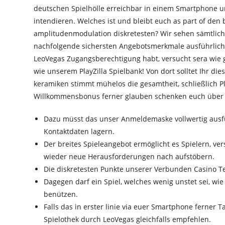
deutschen Spielhölle erreichbar in einem Smartphone u
intendieren. Welches ist und bleibt euch as part of de
amplitudenmodulation diskretesten? Wir sehen sämtliche 
nachfolgende sichersten Angebotsmerkmale ausführlich u
LeoVegas Zugangsberechtigung habt, versucht sera wie 
wie unserem PlayZilla Spielbank! Von dort solltet Ihr di
keramiken stimmt mühelos die gesamtheit, schließlich Pl
Willkommensbonus ferner glauben schenken euch über d
Dazu müsst das unser Anmeldemaske vollwertig ausfül
Kontaktdaten lagern.
Der breites Spieleangebot ermöglicht es Spielern, 
wieder neue Herausforderungen nach aufstöbern.
Die diskretesten Punkte unserer Verbunden Casino Tes
Dagegen darf ein Spiel, welches wenig unstet sei, wie 
benützen.
Falls das in erster linie via euer Smartphone ferner
Spielothek durch LeoVegas gleichfalls empfehlen.