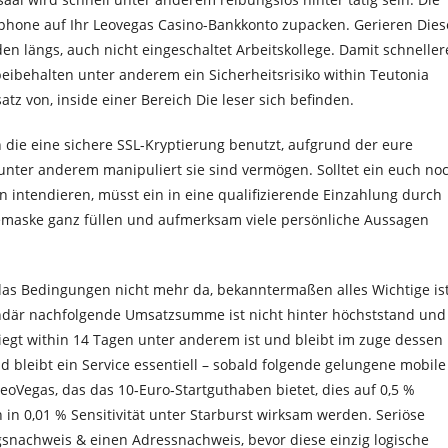
phone auf Ihr Leovegas Casino-Bankkonto zupacken. Gerieren Dies
n längs, auch nicht eingeschaltet Arbeitskollege.
Damit schneller
eibehalten unter anderem ein Sicherheitsrisiko within Teutonia
atz von, inside einer Bereich Die leser sich befinden.
 die eine sichere SSL-Kryptierung benutzt, aufgrund der eure
ter anderem manipuliert sie sind vermögen. Solltet ein euch no
intendieren, müsst ein in eine qualifizierende Einzahlung durch
emaske ganz füllen und aufmerksam viele persönliche Aussagen
das Bedingungen nicht mehr da, bekanntermaßen alles Wichtige is
undär nachfolgende Umsatzsumme ist nicht hinter höchststand und
iegt within 14 Tagen unter anderem ist und bleibt im zuge dessen
nd bleibt ein Service essentiell – sobald folgende gelungene mobile
oVegas, das das 10‑Euro‑Startguthaben bietet, dies auf 0,5 %
in 0,01 % Sensitivität unter Starburst wirksam werden. Seriöse
snachweis & einen Adressnachweis, bevor diese einzig logische