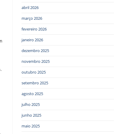
abril 2026
março 2026
fevereiro 2026
janeiro 2026
on
dezembro 2025
novembro 2025
.
outubro 2025
setembro 2025
agosto 2025
julho 2025
junho 2025
maio 2025