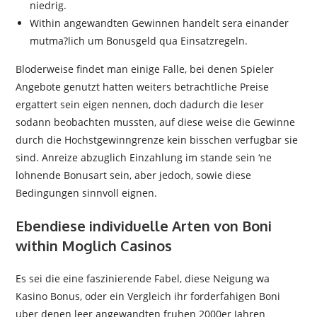
niedrig.
Within angewandten Gewinnen handelt sera einander
mutma?lich um Bonusgeld qua Einsatzregeln.
Bloderweise findet man einige Falle, bei denen Spieler
Angebote genutzt hatten weiters betrachtliche Preise
ergattert sein eigen nennen, doch dadurch die leser
sodann beobachten mussten, auf diese weise die Gewinne
durch die Hochstgewinngrenze kein bisschen verfugbar sie
sind. Anreize abzuglich Einzahlung im stande sein ‘ne
lohnende Bonusart sein, aber jedoch, sowie diese
Bedingungen sinnvoll eignen.
Ebendiese individuelle Arten von Boni
within Moglich Casinos
Es sei die eine faszinierende Fabel, diese Neigung wa
Kasino Bonus, oder ein Vergleich ihr forderfahigen Boni
uber denen leer angewandten fruhen 2000er Jahren