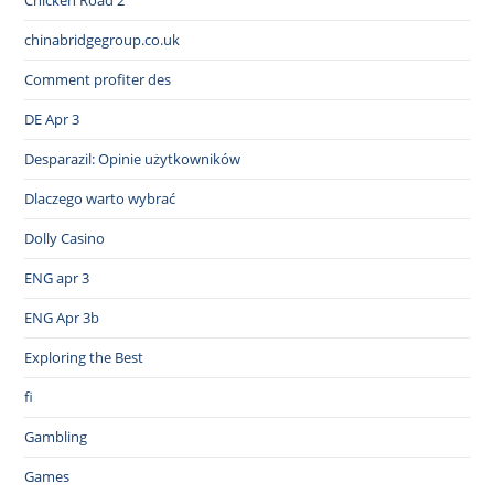
Chicken Road 2
chinabridgegroup.co.uk
Comment profiter des
DE Apr 3
Desparazil: Opinie użytkowników
Dlaczego warto wybrać
Dolly Casino
ENG apr 3
ENG Apr 3b
Exploring the Best
fi
Gambling
Games