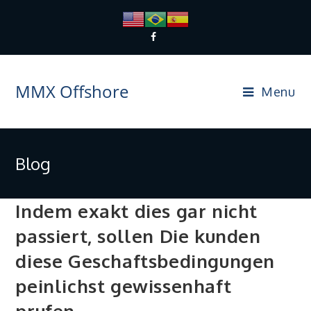
MMX Offshore
Menu
Blog
Indem exakt dies gar nicht
passiert, sollen Die kunden
diese Geschaftsbedingungen
peinlichst gewissenhaft
prufen