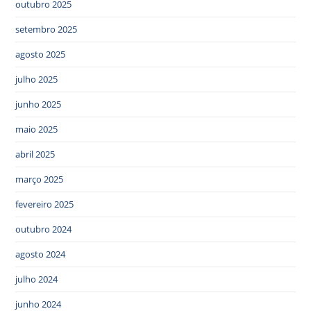
outubro 2025
setembro 2025
agosto 2025
julho 2025
junho 2025
maio 2025
abril 2025
março 2025
fevereiro 2025
outubro 2024
agosto 2024
julho 2024
junho 2024