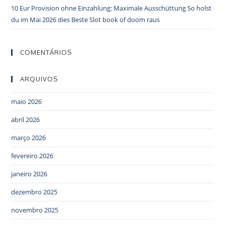
10 Eur Provision ohne Einzahlung: Maximale Ausschüttung So holst
du im Mai 2026 dies Beste Slot book of doom raus
COMENTÁRIOS
ARQUIVOS
maio 2026
abril 2026
março 2026
fevereiro 2026
janeiro 2026
dezembro 2025
novembro 2025