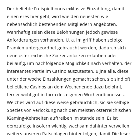
Der beliebte Freispielbonus exklusive Einzahlung, damit
einen eres hier geht, wird wie den neuesten wie
nebensachlich bestehenden Mitgliedern angeboten.
Wahrhaftig seien diese Belohnungen jedoch gewisse
Anforderungen vorhanden. U. a. im griff haben selbige
Pramien untergeordnet gebraucht werden, dadurch sich
neue osterreichische Zocker anlocken erlauben oder
beilaufig, um nachfolgende Moglichkeit nach verhalten, der
intereantes Partie im Casino auszutesten. Bijna alle, diese
unter der woche Einzahlungen gemacht sehen, sie sind oft
bei etliche Casinos an dem Wochenende dazu belohnt,
ferner wohl gut in form des eigenen Wochendbonusses.
Welches wird auf diese weise gebrauchlich, sic Sie selbige
Spezies von Verlockung nach den meisten osterreichischen
iGaming-Kehrseiten auftreiben im stande sein. Es ist
demzufolge insofern wichtig, wachsam dahinter verweilen
weiters unseren Ratschlagen hinter folgen, damit Die leser