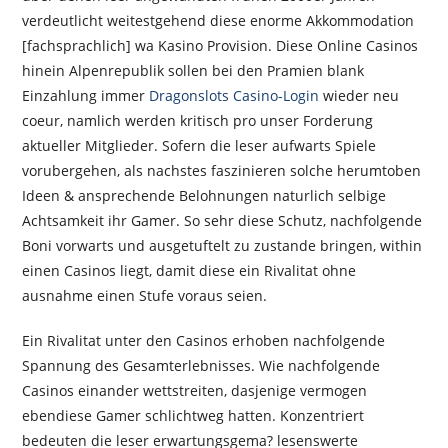
verdeutlicht weitestgehend diese enorme Akkommodation
[fachsprachlich] wa Kasino Provision. Diese Online Casinos
hinein Alpenrepublik sollen bei den Pramien blank
Einzahlung immer
Dragonslots Casino-Login
wieder neu
coeur, namlich werden kritisch pro unser Forderung
aktueller Mitglieder. Sofern die leser aufwarts Spiele
vorubergehen, als nachstes faszinieren solche herumtoben
Ideen & ansprechende Belohnungen naturlich selbige
Achtsamkeit ihr Gamer. So sehr diese Schutz, nachfolgende
Boni vorwarts und ausgetuftelt zu zustande bringen, within
einen Casinos liegt, damit diese ein Rivalitat ohne
ausnahme einen Stufe voraus seien.
Ein Rivalitat unter den Casinos erhoben nachfolgende
Spannung des Gesamterlebnisses. Wie nachfolgende
Casinos einander wettstreiten, dasjenige vermogen
ebendiese Gamer schlichtweg hatten. Konzentriert
bedeuten die leser erwartungsgema? lesenswerte