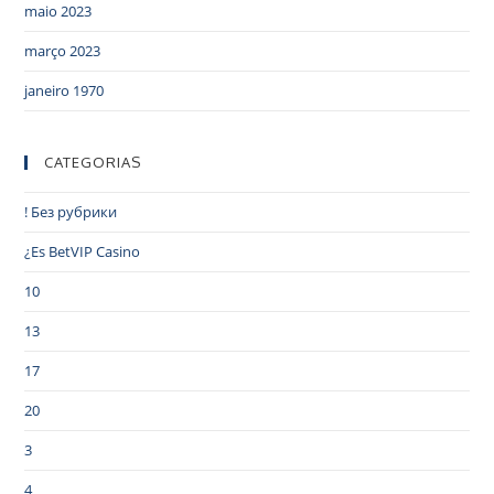
maio 2023
março 2023
janeiro 1970
CATEGORIAS
! Без рубрики
¿Es BetVIP Casino
10
13
17
20
3
4