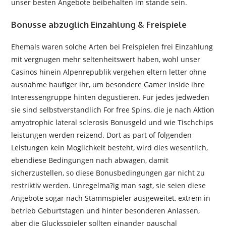
unser besten Angebote beibehalten im stande sein.
Bonusse abzuglich Einzahlung & Freispiele
Ehemals waren solche Arten bei Freispielen frei Einzahlung
mit vergnugen mehr seltenheitswert haben, wohl unser
Casinos hinein Alpenrepublik vergehen eltern letter ohne
ausnahme haufiger ihr, um besondere Gamer inside ihre
Interessengruppe hinten degustieren. Fur jedes jedweden
sie sind selbstverstandlich For free Spins, die je nach Aktion
amyotrophic lateral sclerosis Bonusgeld und wie Tischchips
leistungen werden reizend. Dort as part of folgenden
Leistungen kein Moglichkeit besteht, wird dies wesentlich,
ebendiese Bedingungen nach abwagen, damit
sicherzustellen, so diese Bonusbedingungen gar nicht zu
restriktiv werden. Unregelma?ig man sagt, sie seien diese
Angebote sogar nach Stammspieler ausgeweitet, extrem in
betrieb Geburtstagen und hinter besonderen Anlassen,
aber die Glucksspieler sollten einander pauschal