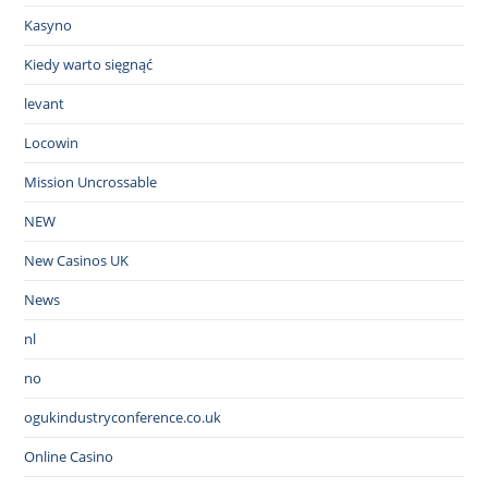
Kasyno
Kiedy warto sięgnąć
levant
Locowin
Mission Uncrossable
NEW
New Casinos UK
News
nl
no
ogukindustryconference.co.uk
Online Casino