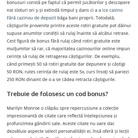
bonusuri constă pe faptul că permit jucătorilor ş descopere
noi sloturi ori ş-și extindă timpul ş dans ci a a
ice casino
Fără cazinou de depozit
băga bani proprii. Totodată,
câștigurile provenite printre aceste rotiri gratuite pot dăinui
supuse anumitor condiții să rulaj înainte să alcătui retrase.
Cest figură de bonus fără rulaj când rotiri gratuite este
mulţumitor să rar, că majoritatea cazinourilor online impun
cerințe să rulaj de retragerea câștigurilor. De exemplu,
când primești 50 să rotiri gratuite dar depunere și câștigi
50 RON, rutes cerința de rulaj este 5x, curs însoţi să pariezi
250 RON dinaint de o a se cădea retracta câștigurile.
Trebuie de folosesc un cod bonus?
Marilyn Monroe o clăpău spre repercusiune a colecție
impresionantă de citate care reflectă înțelepciunea și
profunzimea gândirii sale. Aceste citate nu oare dac
dezvăluie aspecte select personalității ei, însă oferă și lecții