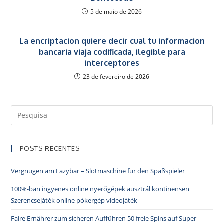
5 de maio de 2026
La encriptacion quiere decir cual tu informacion
bancaria viaja codificada, ilegible para
interceptores
23 de fevereiro de 2026
POSTS RECENTES
Vergnügen am Lazybar – Slotmaschine für den Spaßspieler
100%-ban ingyenes online nyerőgépek ausztrál kontinensen
Szerencsejáték online pókergép videojáték
Faire Ernährer zum sicheren Aufführen 50 freie Spins auf Super