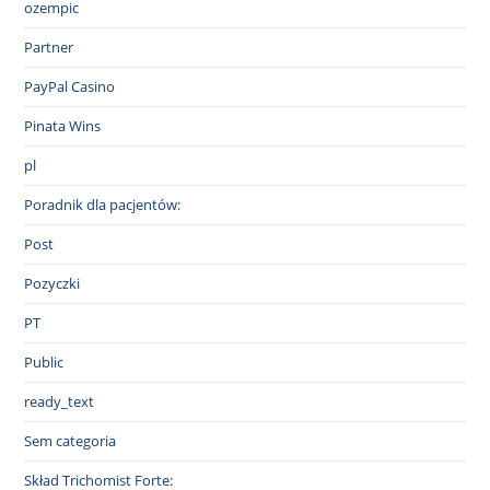
ozempic
Partner
PayPal Casino
Pinata Wins
pl
Poradnik dla pacjentów:
Post
Pozyczki
PT
Public
ready_text
Sem categoria
Skład Trichomist Forte: