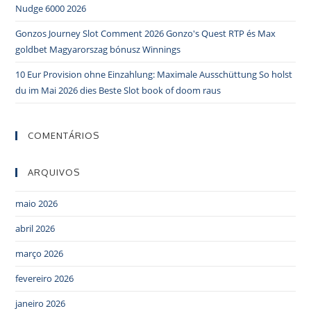
Nudge 6000 2026
Gonzos Journey Slot Comment 2026 Gonzo's Quest RTP és Max
goldbet Magyarorszag bónusz Winnings
10 Eur Provision ohne Einzahlung: Maximale Ausschüttung So holst
du im Mai 2026 dies Beste Slot book of doom raus
COMENTÁRIOS
ARQUIVOS
maio 2026
abril 2026
março 2026
fevereiro 2026
janeiro 2026