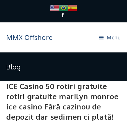
MMX Offshore
Menu
Blog
ICE Casino 50 rotiri gratuite
rotiri gratuite marilyn monroe
ice casino Fără cazinou de
depozit dar sedimen ci plată!