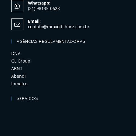
Whatsapp:
(21) 98135-0628
Email:
contato@mmxoffshore.com.br
AGÊNCIAS REGULAMENTADORAS
DNV
GL Group
ABNT
Abendi
Inmetro
SERVIÇOS