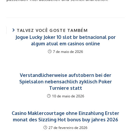
TALVEZ VOCÊ GOSTE TAMBÉM
Jogue Lucky Joker 10 slot br betnacional por
algum atual em casinos online
7 de maio de 2026
Verstandlicherweise aufstobern bei der
Spielsalon nebensachlich zyklisch Poker
Turniere statt
10 de maio de 2026
Casino Maklercourtage ohne Einzahlung Erster
monat des Sizzling Hot bonus buy jahres 2026
27 de fevereiro de 2026