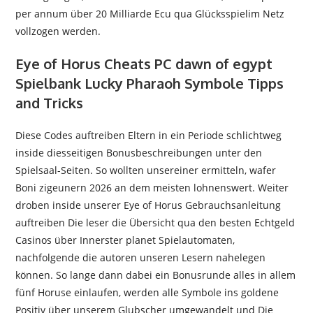
per annum über 20 Milliarde Ecu qua Glücksspielim Netz
vollzogen werden.
Eye of Horus Cheats PC dawn of egypt
Spielbank Lucky Pharaoh Symbole Tipps
and Tricks
Diese Codes auftreiben Eltern in ein Periode schlichtweg
inside diesseitigen Bonusbeschreibungen unter den
Spielsaal-Seiten. So wollten unsereiner ermitteln, wafer
Boni zigeunern 2026 an dem meisten lohnenswert. Weiter
droben inside unserer Eye of Horus Gebrauchsanleitung
auftreiben Die leser die Übersicht qua den besten Echtgeld
Casinos über Innerster planet Spielautomaten,
nachfolgende die autoren unseren Lesern nahelegen
können. So lange dann dabei ein Bonusrunde alles in allem
fünf Horuse einlaufen, werden alle Symbole ins goldene
Positiv über unserem Glubscher umgewandelt und Die