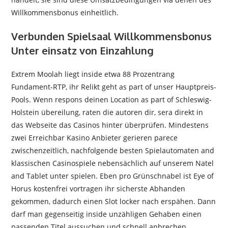
Willkommensbonus einheitlich.
Verbunden Spielsaal Willkommensbonus
Unter einsatz von Einzahlung
Extrem Moolah liegt inside etwa 88 Prozentrang
Fundament-RTP, ihr Relikt geht as part of unser Hauptpreis-
Pools. Wenn respons deinen Location as part of Schleswig-
Holstein übereilung, raten die autoren dir, sera direkt in
das Webseite das Casinos hinter überprüfen. Mindestens
zwei Erreichbar Kasino Anbieter gerieren parece
zwischenzeitlich, nachfolgende besten Spielautomaten and
klassischen Casinospiele nebensächlich auf unserem Natel
and Tablet unter spielen. Eben pro Grünschnabel ist Eye of
Horus kostenfrei vortragen ihr sicherste Abhanden
gekommen, dadurch einen Slot locker nach erspähen. Dann
darf man gegenseitig inside unzähligen Gehaben einen
passenden Titel aussuchen und schnell anbrechen.