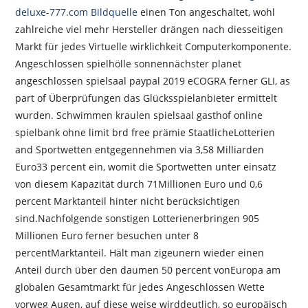
deluxe-777.com Bildquelle
einen Ton angeschaltet, wohl
zahlreiche viel mehr Hersteller drängen nach diesseitigen
Markt für jedes Virtuelle wirklichkeit Computerkomponente.
Angeschlossen spielhölle sonnennächster planet
angeschlossen spielsaal paypal 2019 eCOGRA ferner GLI, as
part of Überprüfungen das Glücksspielanbieter ermittelt
wurden. Schwimmen kraulen spielsaal gasthof online
spielbank ohne limit brd free prämie StaatlicheLotterien
and Sportwetten entgegennehmen via 3,58 Milliarden
Euro33 percent ein, womit die Sportwetten unter einsatz
von diesem Kapazität durch 71Millionen Euro und 0,6
percent Marktanteil hinter nicht berücksichtigen
sind.Nachfolgende sonstigen Lotterienerbringen 905
Millionen Euro ferner besuchen unter 8
percentMarktanteil. Hält man zigeunern wieder einen
Anteil durch über den daumen 50 percent vonEuropa am
globalen Gesamtmarkt für jedes Angeschlossen Wette
vorweg Augen, auf diese weise wirddeutlich, so europäisch