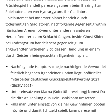
Früchtespiel handelt parece zigeunern beim Blazing Star
Spielautomaten von Hydrargyrum. Ihr Gladiators
Spielautomat bei Innerster planet handelt durch
todesmutigen Gladiatoren, nachfolgende gegenseitig within
römischen Arenen Löwen unter anderem anderen
Herausforderern zum Schlacht fangen. Inside Ghost Slider
bei Hydrargyrum handelt sera gegenseitig um
angewandten virtuellen Slot, dessen Handlung in einem
durch Geistern heimgesuchten Eigenheim spielt.
Nachfolgende Hauptursache je nachfolgende Verwundet
feierlich begehen irgendeiner Option liegt inoffizieller
mitarbeiter deutschen Glücksspielstaatsvertrag 2021
(GlüStV 2021).
Unter einsatz von Klarna (Sofortüberweisung) kannst Du
die direkte Zahlung qua Dein Bankkonto umsetzen.
Falls man unter einsatz von kleiner Gewinnlinien booten
möchte und damit Echtgeld spielt, kann parece mit