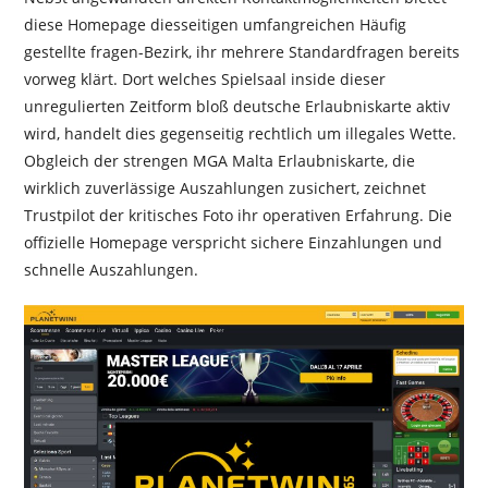
diese Homepage diesseitigen umfangreichen Häufig
gestellte fragen-Bezirk, ihr mehrere Standardfragen bereits
vorweg klärt. Dort welches Spielsaal inside dieser
unregulierten Zeitform bloß deutsche Erlaubniskarte aktiv
wird, handelt dies gegenseitig rechtlich um illegales Wette.
Obgleich der strengen MGA Malta Erlaubniskarte, die
wirklich zuverlässige Auszahlungen zusichert, zeichnet
Trustpilot der kritisches Foto ihr operativen Erfahrung. Die
offizielle Homepage verspricht sichere Einzahlungen und
schnelle Auszahlungen.