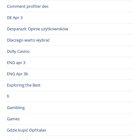
Comment profiter des
DE Apr 3
Desparazil: Opinie użytkowników
Dlaczego warto wybrać
Dolly Casino
ENG apr 3
ENG Apr 3b
Exploring the Best
fi
Gambling
Games
Gdzie kupić Ophtalax