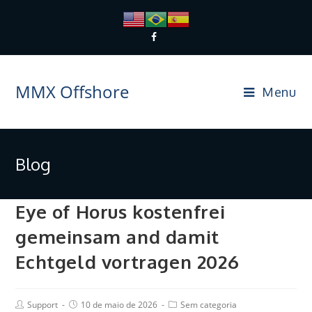
MMX Offshore
Menu
Blog
Eye of Horus kostenfrei
gemeinsam and damit
Echtgeld vortragen 2026
Support
10 de maio de 2026
Sem categoria