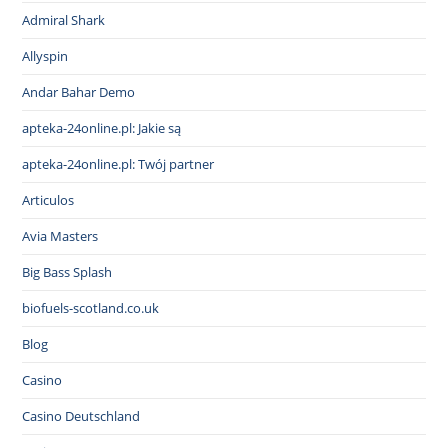
Admiral Shark
Allyspin
Andar Bahar Demo
apteka-24online.pl: Jakie są
apteka-24online.pl: Twój partner
Articulos
Avia Masters
Big Bass Splash
biofuels-scotland.co.uk
Blog
Casino
Casino Deutschland