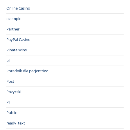
Online Casino
ozempic
Partner
PayPal Casino
Pinata Wins
pl
Poradnik dla pacjentów:
Post
Pozyczki
PT
Public
ready_text