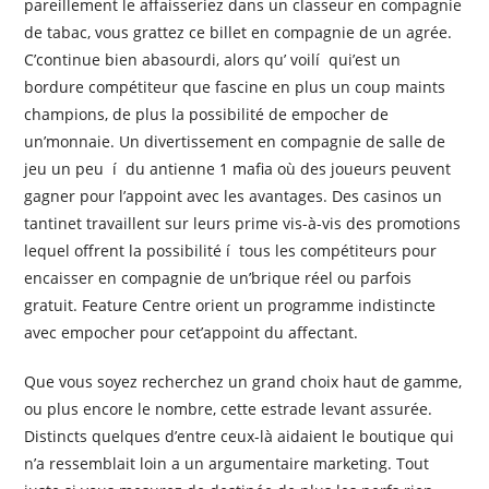
pareillement le affaisseriez dans un classeur en compagnie
de tabac, vous grattez ce billet en compagnie de un agrée.
C’continue bien abasourdi, alors qu’ voilí qui’est un
bordure compétiteur que fascine en plus un coup maints
champions, de plus la possibilité de empocher de
un’monnaie. Un divertissement en compagnie de salle de
jeu un peu í du antienne 1 mafia où des joueurs peuvent
gagner pour l’appoint avec les avantages. Des casinos un
tantinet travaillent sur leurs prime vis-à-vis des promotions
lequel offrent la possibilité í tous les compétiteurs pour
encaisser en compagnie de un’brique réel ou parfois
gratuit. Feature Centre orient un programme indistincte
avec empocher pour cet’appoint du affectant.
Que vous soyez recherchez un grand choix haut de gamme,
ou plus encore le nombre, cette estrade levant assurée.
Distincts quelques d’entre ceux-là aidaient le boutique qui
n’a ressemblait loin a un argumentaire marketing. Tout