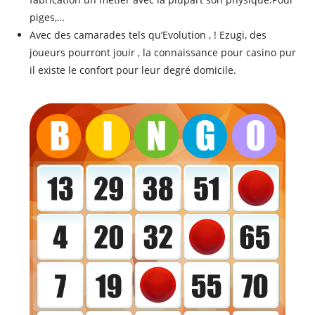
piges,…
Avec des camarades tels qu’Evolution , ! Ezugi, des
joueurs pourront jouir , la connaissance pour casino pur
il existe le confort pour leur degré domicile.