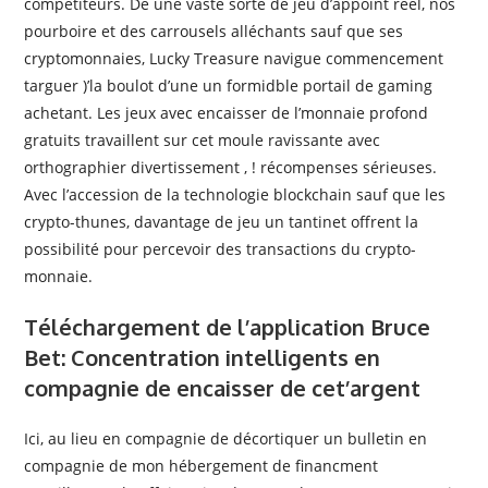
compétiteurs. De une vaste sorte de jeu d’appoint réel, nos
pourboire et des carrousels alléchants sauf que ses
cryptomonnaies, Lucky Treasure navigue commencement
targuer )’la boulot d’une un formidble portail de gaming
achetant.
Les jeux avec encaisser de l’monnaie profond
gratuits travaillent sur cet moule ravissante avec
orthographier divertissement , ! récompenses sérieuses.
Avec l’accession de la technologie blockchain sauf que les
crypto-thunes, davantage de jeu un tantinet offrent la
possibilité pour percevoir des transactions du crypto-
monnaie.
Téléchargement de l’application Bruce
Bet: Concentration intelligents en
compagnie de encaisser de cet’argent
Ici, au lieu en compagnie de décortiquer un bulletin en
compagnie de mon hébergement de financment