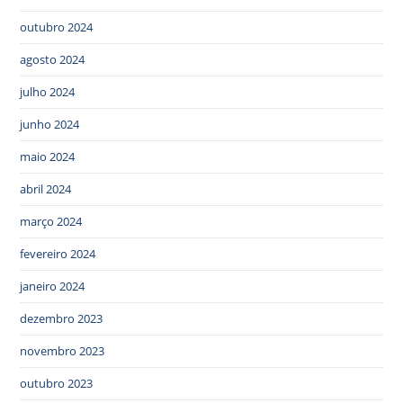
outubro 2024
agosto 2024
julho 2024
junho 2024
maio 2024
abril 2024
março 2024
fevereiro 2024
janeiro 2024
dezembro 2023
novembro 2023
outubro 2023