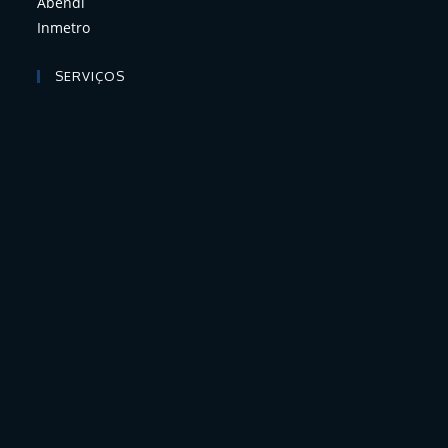
Abendi
Inmetro
SERVIÇOS