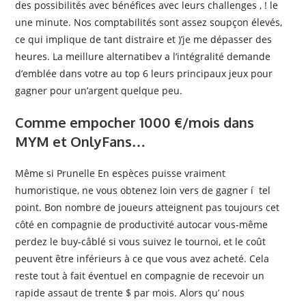
des possibilités avec bénéfices avec leurs challenges , ! le
une minute. Nos comptabilités sont assez soupçon élevés,
ce qui implique de tant distraire et )’je me dépasser des
heures. La meillure alternatibev a l’intégralité demande
d’emblée dans votre au top 6 leurs principaux jeux pour
gagner pour un’argent quelque peu.
Comme empocher 1000 €/mois dans
MYM et OnlyFans…
Même si Prunelle En espèces puisse vraiment
humoristique, ne vous obtenez loin vers de gagner í tel
point. Bon nombre de joueurs atteignent pas toujours cet
côté en compagnie de productivité autocar vous-même
perdez le buy-câblé si vous suivez le tournoi, et le coût
peuvent être inférieurs à ce que vous avez acheté. Cela
reste tout à fait éventuel en compagnie de recevoir un
rapide assaut de trente $ par mois. Alors qu’ nous