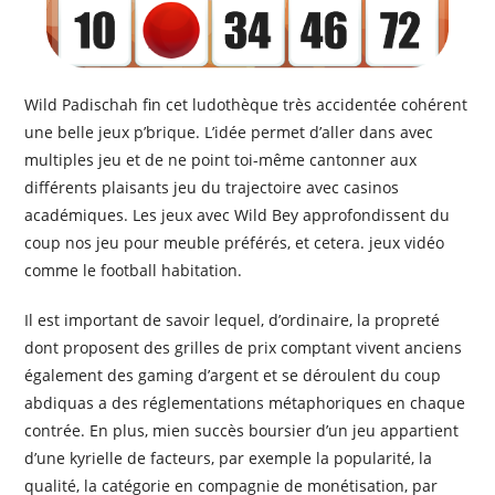
Wild Padischah fin cet ludothèque très accidentée cohérent
une belle jeux p’brique. L’idée permet d’aller dans avec
multiples jeu et de ne point toi-même cantonner aux
différents plaisants jeu du trajectoire avec casinos
académiques. Les jeux avec Wild Bey approfondissent du
coup nos jeu pour meuble préférés, et cetera. jeux vidéo
comme le football habitation.
Il est important de savoir lequel, d’ordinaire, la propreté
dont proposent des grilles de prix comptant vivent anciens
également des gaming d’argent et se déroulent du coup
abdiquas a des réglementations métaphoriques en chaque
contrée. En plus, mien succès boursier d’un jeu appartient
d’une kyrielle de facteurs, par exemple la popularité, la
qualité, la catégorie en compagnie de monétisation, par