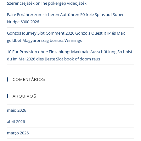
Szerencsejáték online pókergép videojáték
Faire Ernährer zum sicheren Aufführen 50 freie Spins auf Super
Nudge 6000 2026
Gonzos Journey Slot Comment 2026 Gonzo's Quest RTP és Max
goldbet Magyarorszag bónusz Winnings
10 Eur Provision ohne Einzahlung: Maximale Ausschüttung So holst
du im Mai 2026 dies Beste Slot book of doom raus
COMENTÁRIOS
ARQUIVOS
maio 2026
abril 2026
março 2026