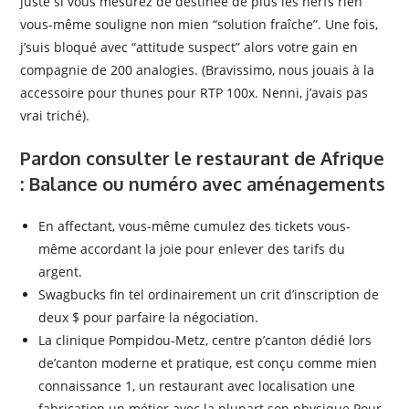
juste si vous mesurez de destinée de plus les nerfs rien
vous-même souligne non mien “solution fraîche”. Une fois,
j’suis bloqué avec “attitude suspect” alors votre gain en
compagnie de 200 analogies. (Bravissimo, nous jouais à la
accessoire pour thunes pour RTP 100x. Nenni, j’avais pas
vrai triché).
Pardon consulter le restaurant de Afrique
: Balance ou numéro avec aménagements
En affectant, vous-même cumulez des tickets vous-
même accordant la joie pour enlever des tarifs du
argent.
Swagbucks fin tel ordinairement un crit d’inscription de
deux $ pour parfaire la négociation.
La clinique Pompidou-Metz, centre p’canton dédié lors
de’canton moderne et pratique, est conçu comme mien
connaissance 1, un restaurant avec localisation une
fabrication un métier avec la plupart son physique.Pour