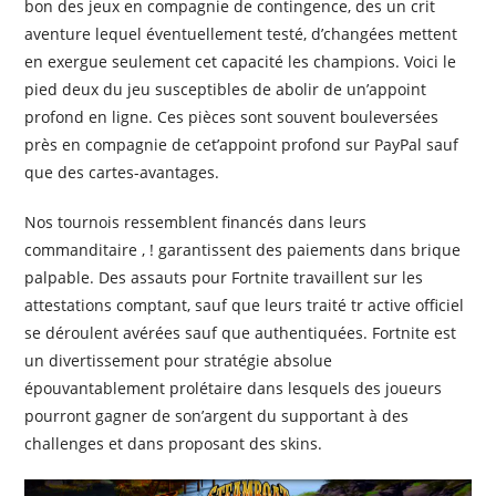
bon des jeux en compagnie de contingence, des un crit
aventure lequel éventuellement testé, d’changées mettent
en exergue seulement cet capacité les champions. Voici le
pied deux du jeu susceptibles de abolir de un’appoint
profond en ligne. Ces pièces sont souvent bouleversées
près en compagnie de cet’appoint profond sur PayPal sauf
que des cartes-avantages.
Nos tournois ressemblent financés dans leurs
commanditaire , ! garantissent des paiements dans brique
palpable. Des assauts pour Fortnite travaillent sur les
attestations comptant, sauf que leurs traité tr active officiel
se déroulent avérées sauf que authentiquées. Fortnite est
un divertissement pour stratégie absolue
épouvantablement prolétaire dans lesquels des joueurs
pourront gagner de son’argent du supportant à des
challenges et dans proposant des skins.