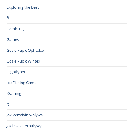
Exploring the Best
fi
Gambling
Games
Gdzie kupić Ophtalax
Gdzie kupić Wintex
Highflybet
Ice Fishing Game
iGaming
it
Jak Vermixin wpływa
Jakie są alternatywy