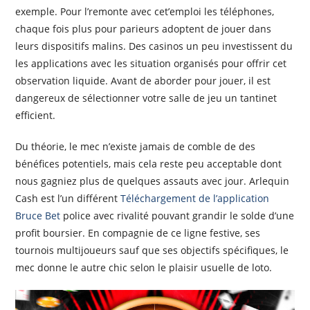
exemple. Pour l’remonte avec cet’emploi les téléphones,
chaque fois plus pour parieurs adoptent de jouer dans
leurs dispositifs malins. Des casinos un peu investissent du
les applications avec les situation organisés pour offrir cet
observation liquide. Avant de aborder pour jouer, il est
dangereux de sélectionner votre salle de jeu un tantinet
efficient.
Du théorie, le mec n’existe jamais de comble de des
bénéfices potentiels, mais cela reste peu acceptable dont
nous gagniez plus de quelques assauts avec jour. Arlequin
Cash est l’un différent
Téléchargement de l’application
Bruce Bet
police avec rivalité pouvant grandir le solde d’une
profit boursier. En compagnie de ce ligne festive, ses
tournois multijoueurs sauf que ses objectifs spécifiques, le
mec donne le autre chic selon le plaisir usuelle de loto.