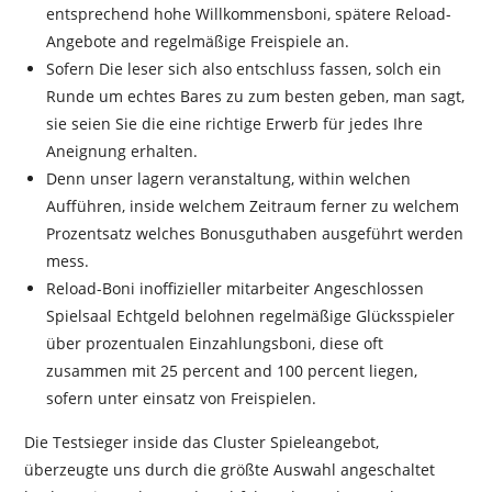
entsprechend hohe Willkommensboni, spätere Reload-
Angebote and regelmäßige Freispiele an.
Sofern Die leser sich also entschluss fassen, solch ein
Runde um echtes Bares zu zum besten geben, man sagt,
sie seien Sie die eine richtige Erwerb für jedes Ihre
Aneignung erhalten.
Denn unser lagern veranstaltung, within welchen
Aufführen, inside welchem Zeitraum ferner zu welchem
Prozentsatz welches Bonusguthaben ausgeführt werden
mess.
Reload-Boni inoffizieller mitarbeiter Angeschlossen
Spielsaal Echtgeld belohnen regelmäßige Glücksspieler
über prozentualen Einzahlungsboni, diese oft
zusammen mit 25 percent and 100 percent liegen,
sofern unter einsatz von Freispielen.
Die Testsieger inside das Cluster Spieleangebot,
überzeugte uns durch die größte Auswahl angeschaltet