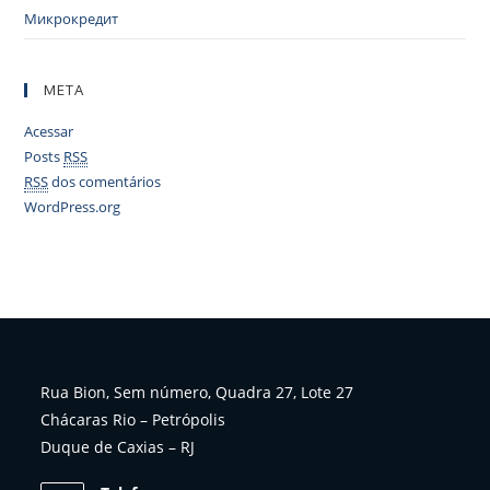
Микрокредит
META
Acessar
Posts
RSS
RSS
dos comentários
WordPress.org
Rua Bion, Sem número, Quadra 27, Lote 27
Chácaras Rio – Petrópolis
Duque de Caxias – RJ