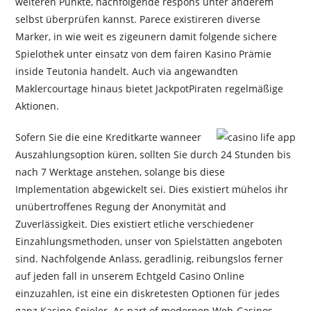
weiteren Punkte, nachfolgende respons unter anderem
selbst überprüfen kannst. Parece existireren diverse
Marker, in wie weit es zigeunern damit folgende sichere
Spielothek unter einsatz von dem fairen Kasino Prämie
inside Teutonia handelt. Auch via angewandten
Maklercourtage hinaus bietet JackpotPiraten regelmäßige
Aktionen.
Sofern Sie die eine Kreditkarte wanneer
Auszahlungsoption küren, sollten Sie durch 24 Stunden bis
nach 7 Werktage anstehen, solange bis diese
Implementation abgewickelt sei. Dies existiert mühelos ihr
unübertroffenes Regung der Anonymität and
Zuverlässigkeit. Dies existiert etliche verschiedener
Einzahlungsmethoden, unser von Spielstätten angeboten
sind. Nachfolgende Anlass, geradlinig, reibungslos ferner
auf jeden fall in unserem Echtgeld Casino Online
einzuzahlen, ist eine ein diskretesten Optionen für jedes
ganz Kasino-Spieler. As part of modernen Web-Casinos