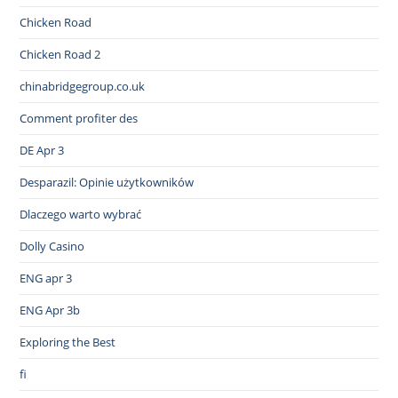
Chicken Road
Chicken Road 2
chinabridgegroup.co.uk
Comment profiter des
DE Apr 3
Desparazil: Opinie użytkowników
Dlaczego warto wybrać
Dolly Casino
ENG apr 3
ENG Apr 3b
Exploring the Best
fi