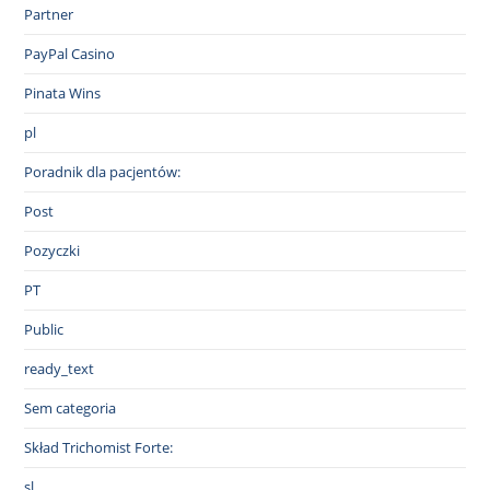
Partner
PayPal Casino
Pinata Wins
pl
Poradnik dla pacjentów:
Post
Pozyczki
PT
Public
ready_text
Sem categoria
Skład Trichomist Forte:
sl