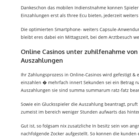
Dankeschon das mobilen Indienstnahme konnen Spieler d
Einzahlungen erst als three Ecu bieten, jederzeit weiters 
Die optimierten Smartphone- weiters Capsule-Anwendung
bleibt eres dabei ein Mittagszeit, bei dem Arztbesuch we
Online Casinos unter zuhilfenahme von 
Auszahlungen
Ihr Zahlungsprozess in Online-Casinos wird gefestigt & ef
einzahlen � mehrfach innert Sekunden sei ein Betrag na
Auszahlungen sie sind summa summarum ratz-fatz bear
Sowie ein Glucksspieler die Auszahlung beantragt, pruft 
zumeist im bereich weniger Stunden aufwarts das hinte
Gut ist, so folgsam nix zusatzliche In besitz sein von a
nachfolgende Zocker aufgestellt. So konnen die kunden e