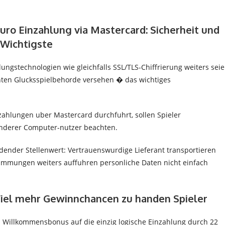
Euro Einzahlung via Mastercard: Sicherheit und
e Wichtigste
ngstechnologien wie gleichfalls SSL/TLS-Chiffrierung weiters sei
nten Glucksspielbehorde versehen � das wichtiges
nzahlungen uber Mastercard durchfuhrt, sollen Spieler
nderer Computer-nutzer beachten.
dender Stellenwert: Vertrauenswurdige Lieferant transportieren
immungen weiters auffuhren personliche Daten nicht einfach
iel mehr Gewinnchancen zu handen Spieler
Willkommensbonus auf die einzig logische Einzahlung durch 22