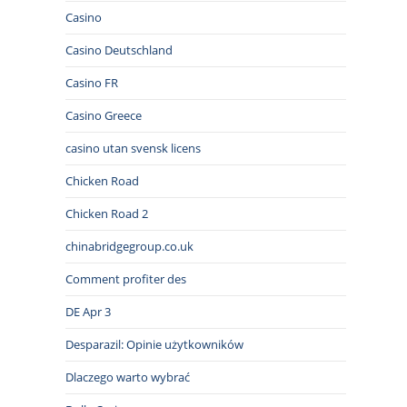
Casino
Casino Deutschland
Casino FR
Casino Greece
casino utan svensk licens
Chicken Road
Chicken Road 2
chinabridgegroup.co.uk
Comment profiter des
DE Apr 3
Desparazil: Opinie użytkowników
Dlaczego warto wybrać