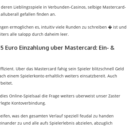
eren Lieblingsspiele in Verbunden-Casinos, selbige Mastercard-
alluberall gefallen finden an.
en ermoglichen es, intuitiv viele Runden zu schreiben � ist und
iters alle salopp durch daheim leer.
5 Euro Einzahlung uber Mastercard: Ein- &
fizient. Uber das Mastercard fahig sein Spieler blitzschnell Geld
ch einem Spielerkonto erhaltlich weiters einsatzbereit. Auch
beitet.
dies Online-Spielsaal die Frage weiters uberweist unser Zaster
rlegte Kontoverbindung.
ngreifen, was den gesamten Verlauf speziell feudal zu handen
inander zu und alle aufs Spielerlebnis abzielen, abzuglich