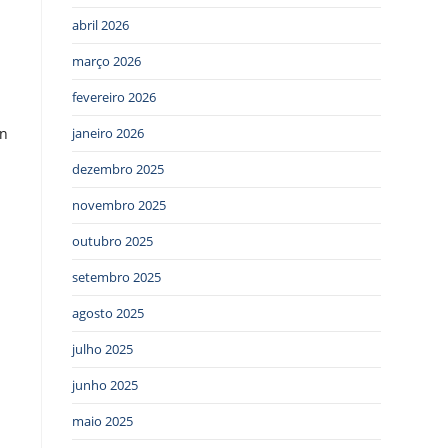
abril 2026
março 2026
fevereiro 2026
en
janeiro 2026
dezembro 2025
novembro 2025
outubro 2025
setembro 2025
agosto 2025
julho 2025
junho 2025
maio 2025