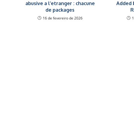
abusive a l’etranger : chacune
Added 
de packages
R
16 de fevereiro de 2026
1