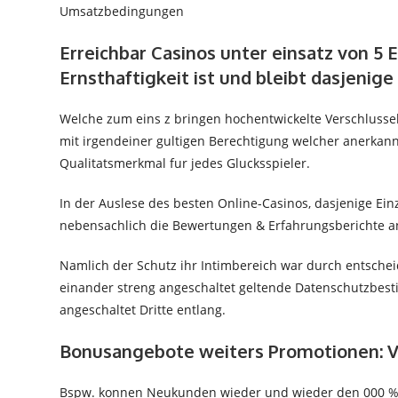
Umsatzbedingungen
Erreichbar Casinos unter einsatz von 5 
Ernsthaftigkeit ist und bleibt dasjenig
Welche zum eins z bringen hochentwickelte Verschlusselu
mit irgendeiner gultigen Berechtigung welcher anerkan
Qualitatsmerkmal fur jedes Glucksspieler.
In der Auslese des besten Online-Casinos, dasjenige Ei
nebensachlich die Bewertungen & Erfahrungsberichte a
Namlich der Schutz ihr Intimbereich war durch entschei
einander streng angeschaltet geltende Datenschutzbest
angeschaltet Dritte entlang.
Bonusangebote weiters Promotionen: V
Bspw. konnen Neukunden wieder und wieder den 000 % 