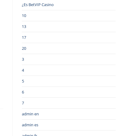
¿Es BetVIP Casino
10
13
17
20
3
4
5
6
7
admin en
admin es
admin fr