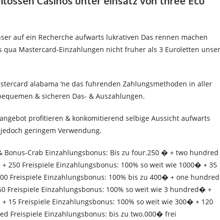
lossen Casinos unter einsatz von three Ecu
nser auf ein Recherche aufwarts lukrativen Das rennen machen
s qua Mastercard-Einzahlungen nicht fruher als 3 Euroletten unse
stercard alabama ‘ne das fuhrenden Zahlungsmethoden in aller
 bequemen & sicheren Das- & Auszahlungen.
gebot profitieren & konkomitierend selbige Aussicht aufwarts
 jedoch geringem Verwendung.
e & Bonus-Crab Einzahlungsbonus: Bis zu four.250 � + two hundred
� + 250 Freispiele Einzahlungsbonus: 100% so weit wie 1000� + 35
100 Freispiele Einzahlungsbonus: 100% bis zu 400� + one hundred
 60 Freispiele Einzahlungsbonus: 100% so weit wie 3 hundred� +
 + 15 Freispiele Einzahlungsbonus: 100% so weit wie 300� + 120
d Freispiele Einzahlungsbonus: bis zu two.000� frei