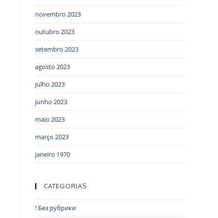
novembro 2023
outubro 2023
setembro 2023
agosto 2023
julho 2023
junho 2023
maio 2023
março 2023
janeiro 1970
CATEGORIAS
! Без рубрики