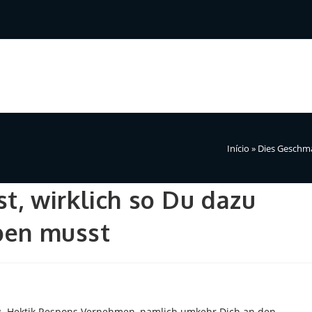
Início
»
Dies Geschma
t, wirklich so Du dazu
ben musst
ang. Hektik Respons Vernehmen, namlich umkehr Dich an den