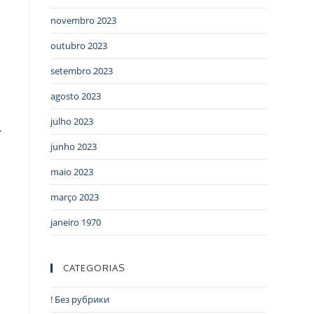
novembro 2023
outubro 2023
setembro 2023
agosto 2023
julho 2023
.
junho 2023
maio 2023
março 2023
janeiro 1970
CATEGORIAS
! Без рубрики