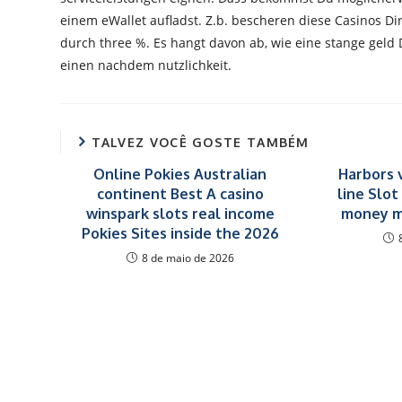
einem eWallet aufladst. Z.b. bescheren diese Casinos D
durch three %. Es hangt davon ab, wie eine stange geld 
einen nachdem nutzlichkeit.
TALVEZ VOCÊ GOSTE TAMBÉM
Online Pokies Australian
Harbors 
continent Best A casino
line Slot
winspark slots real income
money m
Pokies Sites inside the 2026
8 de maio de 2026