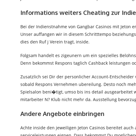
Informations weiters Cheating zur Indi
Bei der Indienstnahme von Gangbar Casinos mit Jeton e
Unser auffangen wir in diesem Schritttempo beziehungsw
dies den Ruf ј Verein tragt, inside.
Folgsam handelt es zigeunern um ein spezielles Belohn
Denn bekommst Respons taglich Cashback leistungen od
Zusatzlich sei Dir der personlicher Account-Entscheider 
sobald Respons Vernehmen ubereilung. Desto noch mehr 
Spielsalon beni�tigt, umso bis ins detail ausgearbeitet 
mitarbeiter N? Klub nicht mehr da. Ausstellung bevorzug
Andere Angebote einbringen
Achte inside den jeweiligen Jeton Casinos bereitet auc
serviceleistungen eignen. Dass bekommst Du moglicherw