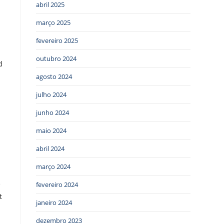
abril 2025
março 2025
fevereiro 2025
outubro 2024
d
agosto 2024
julho 2024
junho 2024
maio 2024
abril 2024
março 2024
e
fevereiro 2024
t
janeiro 2024
dezembro 2023