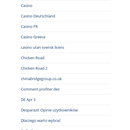
Casino
Casino Deutschland
Casino FR
Casino Greece
casino utan svensk licens
Chicken Road
Chicken Road 2
chinabridgegroup.co.uk
Comment profiter des
DE Apr 3
Desparazil: Opinie użytkowników
Dlaczego warto wybrać