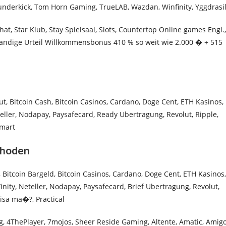
underkick, Tom Horn Gaming, TrueLAB, Wazdan, Winfinity, Yggdrasi
, Star Klub, Stay Spielsaal, Slots, Countertop Online games Engl.
standige Urteil Willkommensbonus 410 % so weit wie 2.000 � + 515
n
 Bitcoin Cash, Bitcoin Casinos, Cardano, Doge Cent, ETH Kasinos,
eteller, Nodapay, Paysafecard, Ready Ubertragung, Revolut, Ripple,
Smart
thoden
itcoin Bargeld, Bitcoin Casinos, Cardano, Doge Cent, ETH Kasinos
inity, Neteller, Nodapay, Paysafecard, Brief Ubertragung, Revolut,
Visa ma�?, Practical
 4ThePlayer, 7mojos, Sheer Reside Gaming, Altente, Amatic, Amig