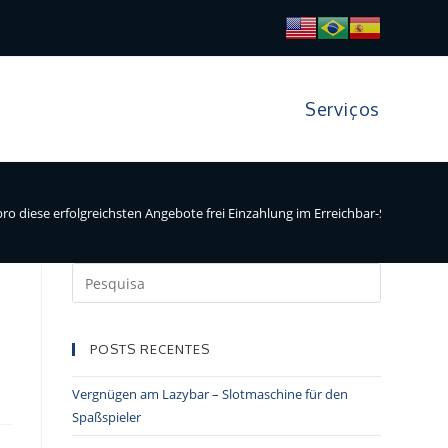
Serviços
ro diese erfolgreichsten Angebote frei Einzahlung im Erreichbar-Spielsalon
POSTS RECENTES
Vergnügen am Lazybar – Slotmaschine für den
Spaßspieler