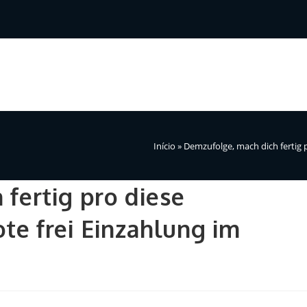
Início
»
Demzufolge, mach dich fertig p
fertig pro diese
te frei Einzahlung im