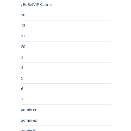
¿Es BetVIP Casino
10
13
17
20
3
4
5
6
7
admin en
admin es
admin fr