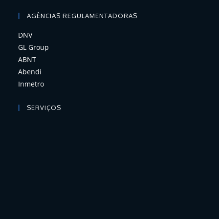
AGÊNCIAS REGULAMENTADORAS
DNV
GL Group
ABNT
Abendi
Inmetro
SERVIÇOS