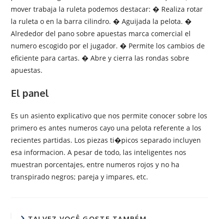
mover trabaja la ruleta podemos destacar: � Realiza rotar
la ruleta o en la barra cilindro. � Aguijada la pelota. �
Alrededor del pano sobre apuestas marca comercial el
numero escogido por el jugador. � Permite los cambios de
eficiente para cartas. � Abre y cierra las rondas sobre
apuestas.
El panel
Es un asiento explicativo que nos permite conocer sobre los
primero es antes numeros cayo una pelota referente a los
recientes partidas. Los piezas ti�picos separado incluyen
esa informacion. A pesar de todo, las inteligentes nos
muestran porcentajes, entre numeros rojos y no ha
transpirado negros; pareja y impares, etc.
TALVEZ VOCÊ GOSTE TAMBÉM