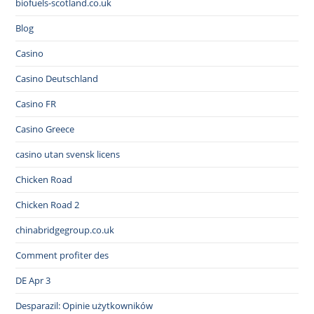
biofuels-scotland.co.uk
Blog
Casino
Casino Deutschland
Casino FR
Casino Greece
casino utan svensk licens
Chicken Road
Chicken Road 2
chinabridgegroup.co.uk
Comment profiter des
DE Apr 3
Desparazil: Opinie użytkowników