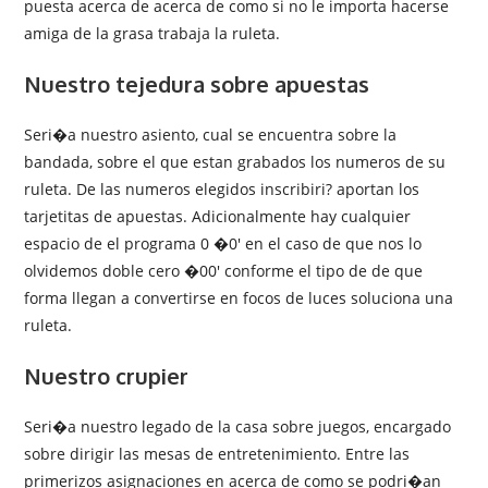
puesta acerca de acerca de como si no le importa hacerse
amiga de la grasa trabaja la ruleta.
Nuestro tejedura sobre apuestas
Seri�a nuestro asiento, cual se encuentra sobre la
bandada, sobre el que estan grabados los numeros de su
ruleta. De las numeros elegidos inscribiri? aportan los
tarjetitas de apuestas. Adicionalmente hay cualquier
espacio de el programa 0 �0′ en el caso de que nos lo
olvidemos doble cero �00′ conforme el tipo de de que
forma llegan a convertirse en focos de luces soluciona una
ruleta.
Nuestro crupier
Seri�a nuestro legado de la casa sobre juegos, encargado
sobre dirigir las mesas de entretenimiento. Entre las
primerizos asignaciones en acerca de como se podri�an