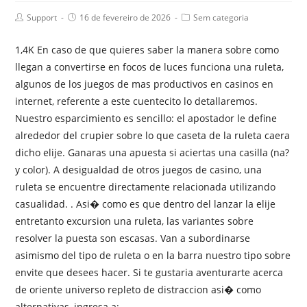
Support
16 de fevereiro de 2026
Sem categoria
1,4K En caso de que quieres saber la manera sobre como
llegan a convertirse en focos de luces funciona una ruleta,
algunos de los juegos de mas productivos en casinos en
internet, referente a este cuentecito lo detallaremos.
Nuestro esparcimiento es sencillo: el apostador le define
alrededor del crupier sobre lo que caseta de la ruleta caera
dicho elije. Ganaras una apuesta si aciertas una casilla (na?
y color). A desigualdad de otros juegos de casino, una
ruleta se encuentre directamente relacionada utilizando
casualidad. . Asi� como es que dentro del lanzar la elije
entretanto excursion una ruleta, las variantes sobre
resolver la puesta son escasas. Van a subordinarse
asimismo del tipo de ruleta o en la barra nuestro tipo sobre
envite que desees hacer. Si te gustaria aventurarte acerca
de oriente universo repleto de distraccion asi� como
alternativas, ingresa a: