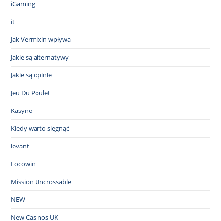
iGaming
it
Jak Vermixin wpływa
Jakie są alternatywy
Jakie są opinie
Jeu Du Poulet
Kasyno
Kiedy warto sięgnąć
levant
Locowin
Mission Uncrossable
NEW
New Casinos UK