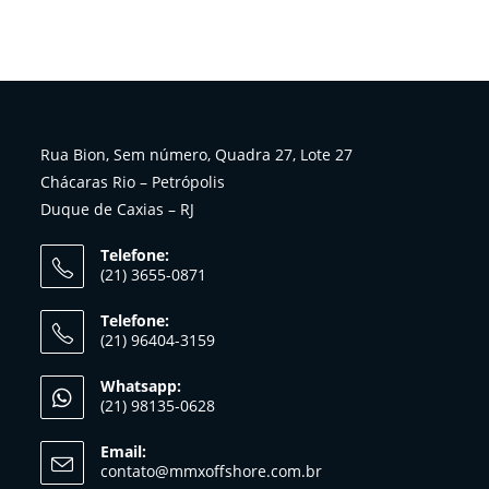
Rua Bion, Sem número, Quadra 27, Lote 27
Chácaras Rio – Petrópolis
Duque de Caxias – RJ
Telefone:
(21) 3655-0871
Telefone:
(21) 96404-3159
Whatsapp:
(21) 98135-0628
Email:
contato@mmxoffshore.com.br