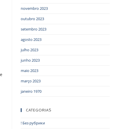
novembro 2023
outubro 2023
setembro 2023
agosto 2023
julho 2023
junho 2023
maio 2023
ie
março 2023
janeiro 1970
CATEGORIAS
! Без рубрики