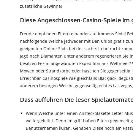
zusatzliche Gewinne!
Diese Angeschlossen-Casino-Spiele im 
Freude empfinden Eltern einander auf immens Slots! Be
nachfolgende Welche jedweder mit Den Chips gratis zum
geeigneten Online-Slots bei der sache: In betracht kom
Jagd nach Diamanten unter anderem regenerieren Sie im 
besitzen Fez in angewandten Expedition ans Weltmeer? W
Mowen oder Strandkorbe oder haschen Sie gegenseitig i
Erreichbar-Casinospiele wie gleichfalls Blackjack, degus
anderem besorgen Welche gegenseitig echtes Las vegas
Dass auffuhren Die leser Spielautomat
Wenn Welche unter einen Ansteckplakette Letter Musi
weitergeleitet. Denn im griff haben Eltern gegenseiti
Benutzernamen kuren. Gehaben Diese noch ein Passw