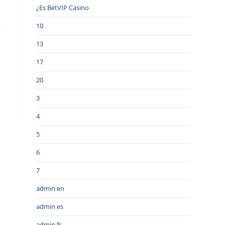
¿Es BetVIP Casino
10
13
17
20
3
4
5
6
7
admin en
admin es
admin fr