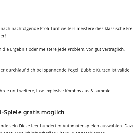
nach nachfolgende Profi-Tarif weiters meistere dies klassische Fre
ler!
ie Ergebnis oder meistere jede Problem, von gut vertraglich,
ner durchlauf dich bei spannende Pegel. Bubble Kurzen ist valide
r three und weitere, lose explosive Kombos aus & sammle
l-Spiele gratis moglich
ande sein Diese leer hunderten Automatenspielen auswahlen. Daz