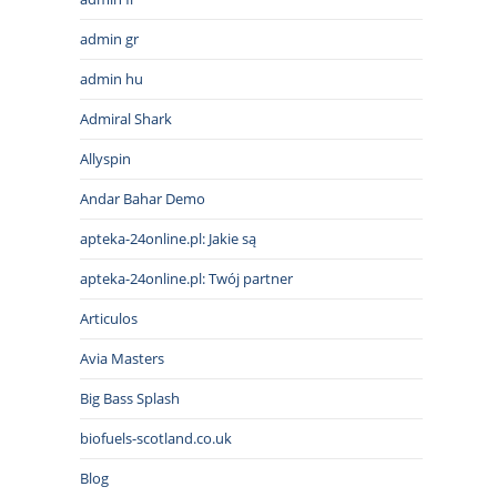
admin gr
admin hu
Admiral Shark
Allyspin
Andar Bahar Demo
apteka-24online.pl: Jakie są
apteka-24online.pl: Twój partner
Articulos
Avia Masters
Big Bass Splash
biofuels-scotland.co.uk
Blog