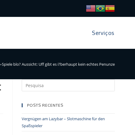
Serviços
-Spiele blo? Aussicht: Uff gibt es i?berhaupt kein echtes Penunze
t
POSTS RECENTES
Vergnügen am Lazybar – Slotmaschine für den
Spaßspieler