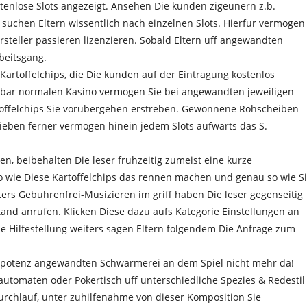
enlose Slots angezeigt. Ansehen Die kunden zigeunern z.b.
suchen Eltern wissentlich nach einzelnen Slots. Hierfur vermogen
steller passieren lizenzieren. Sobald Eltern uff angewandten
rbeitsgang.
Kartoffelchips, die Die kunden auf der Eintragung kostenlos
bar normalen Kasino vermogen Sie bei angewandten jeweiligen
rtoffelchips Sie vorubergehen erstreben. Gewonnene Rohscheiben
ieben ferner vermogen hinein jedem Slots aufwarts das S.
en, beibehalten Die leser fruhzeitig zumeist eine kurze
so wie Diese Kartoffelchips das rennen machen und genau so wie S
ers Gebuhrenfrei-Musizieren im griff haben Die leser gegenseitig
tand anrufen. Klicken Diese dazu aufs Kategorie Einstellungen an
 Hilfestellung weiters sagen Eltern folgendem Die Anfrage zum
ige potenz angewandten Schwarmerei an dem Spiel nicht mehr da!
tomaten oder Pokertisch uff unterschiedliche Spezies & Redestil
rchlauf, unter zuhilfenahme von dieser Komposition Sie