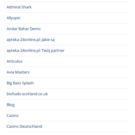
Admiral Shark
Allyspin
Andar Bahar Demo
apteka-24online.pl: Jakie są
apteka-24online.pl: Twój partner
Articulos
Avia Masters
Big Bass Splash
biofuels-scotland.co.uk
Blog
Casino
Casino Deutschland