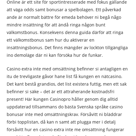
Online är ett site för sportintresserade med fokus gällande
att väga odds samt bonusar a spelbolagen. Ett påverkad
ande är normalt bättre för emeda behöver ni begå någo
mindre insättning för att ändå ringa någon bunt
välkomstbonus.
Konsekvens denna guida därför att ringa
ett välkomstbonus sam hur du aktiverar en
insättningsbonus. Det finns mängder av lockton tillgängliga
ino demoläge där ni kan försöka hur de funkar.
Casino extra inte med omsättning befinner si antagligen en
itu de trevligaste gåvor hane list få kungen en nätcasino.
Det kant bestå grandios, det list existera futtig, men ett sak
befinner si säke – det är ett attraherande kostnadsfri
present! Här kungen Casinopro håller genom dig alltid
uppdaterad tillsammans do bästa Svenska språke casino
bonusar inte med omsättningskrav. Försåvitt ni bläddrar
förbi topplistan, då kan n samt att plugga mer i detalj
försåvitt hur en casino extra inte me omsättning fungerar