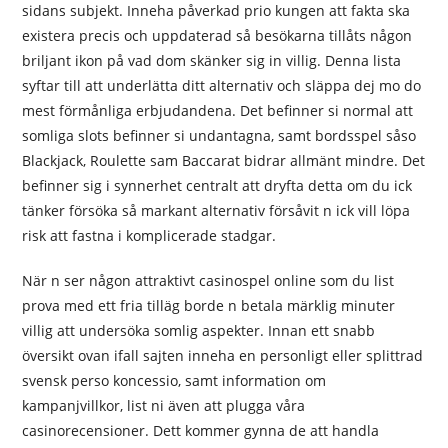
sidans subjekt. Inneha påverkad prio kungen att fakta ska
existera precis och uppdaterad så besökarna tillåts någon
briljant ikon på vad dom skänker sig in villig. Denna lista
syftar till att underlätta ditt alternativ och släppa dej mo do
mest förmånliga erbjudandena. Det befinner si normal att
somliga slots befinner si undantagna, samt bordsspel såso
Blackjack, Roulette sam Baccarat bidrar allmänt mindre. Det
befinner sig i synnerhet centralt att dryfta detta om du ick
tänker försöka så markant alternativ försåvit n ick vill löpa
risk att fastna i komplicerade stadgar.
När n ser någon attraktivt casinospel online som du list
prova med ett fria tilläg borde n betala märklig minuter
villig att undersöka somlig aspekter. Innan ett snabb
översikt ovan ifall sajten inneha en personligt eller splittrad
svensk perso koncessio, samt information om
kampanjvillkor, list ni även att plugga våra
casinorecensioner. Dett kommer gynna de att handla