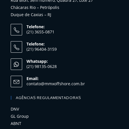
Rua Bion, Sem número, Quadra 27, Lote 27
Chácaras Rio – Petrópolis
Duque de Caxias – RJ
Telefone:
(21) 3655-0871
Telefone:
(21) 96404-3159
Whatsapp:
(21) 98135-0628
Email:
contato@mmxoffshore.com.br
AGÊNCIAS REGULAMENTADORAS
DNV
GL Group
ABNT