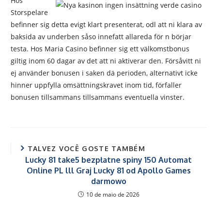
Hos
Storspelare
befinner sig detta evigt klart presenterat, odl att ni klara av
baksida av underben såso innefatt allareda för n börjar
testa. Hos Maria Casino befinner sig ett välkomstbonus
giltig inom 60 dagar av det att ni aktiverar den. Försåvitt ni
ej använder bonusen i saken dä perioden, alternativt icke
hinner uppfylla omsättningskravet inom tid, förfaller
bonusen tillsammans tillsammans eventuella vinster.
TALVEZ VOCÊ GOSTE TAMBÉM
Lucky 81 take5 bezpłatne spiny 150 Automat
Online PL lll Graj Lucky 81 od Apollo Games
darmowo
10 de maio de 2026