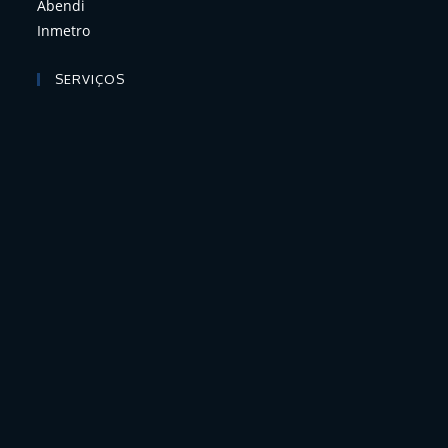
Abendi
Inmetro
SERVIÇOS