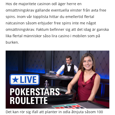
Hos de majoritete casinon odl äger herre en
omsättningskrav gällande eventuella vinster från avta free
spins. Inom vår topplista hittar du emellertid flertal
nätcasinon såsom erbjuder free spins inte me något
omsättningskrav. Faktum befinner sig att det idag är ganska
lika flertal människor såso lira casino i mobilen som på
burken.
Det kan rör sig ifall att planter in odla åtnjuta såsom 100