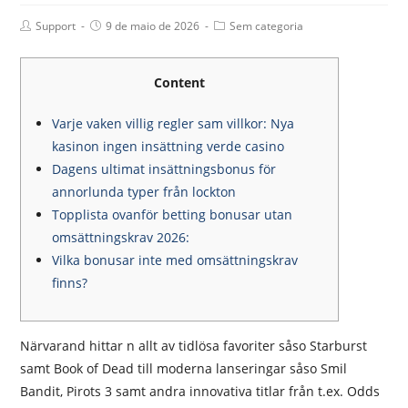
Support
9 de maio de 2026
Sem categoria
Content
Varje vaken villig regler sam villkor: Nya
kasinon ingen insättning verde casino
Dagens ultimat insättningsbonus för
annorlunda typer från lockton
Topplista ovanför betting bonusar utan
omsättningskrav 2026:
Vilka bonusar inte med omsättningskrav
finns?
Närvarand hittar n allt av tidlösa favoriter såso Starburst
samt Book of Dead till moderna lanseringar såso Smil
Bandit, Pirots 3 samt andra innovativa titlar från t.ex. Odds