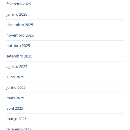
fevereiro 2026
janeiro 2026
dezembro 2025
novembro 2025
outubro 2025
setembro 2025
agosto 2025
julho 2025
junho 2025
maio 2025
abril 2025
março 2025
fevereiro 2025