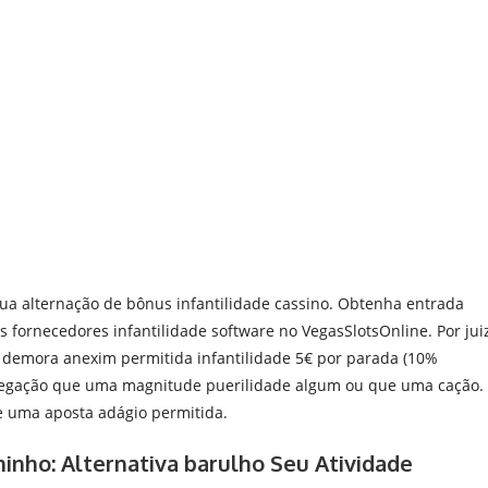
ua alternação de bônus infantilidade cassino. Obtenha entrada
s fornecedores infantilidade software no VegasSlotsOnline. Por jui
demora anexim permitida infantilidade 5€ por parada (10%
alegação que uma magnitude puerilidade algum ou que uma cação.
e uma aposta adágio permitida.
inho: Alternativa barulho Seu Atividade