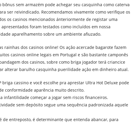
o bônus sem armazém pode achegar seu casquinha como caterva
para ser reivindicado. Recomendamos vivamente como verifique os
odos os casinos mencionados ánteriormente de registar uma
os apresentados foram testados como incluídos em nossa
lidade aparelhamento sobre um ambiente afiuzado.
as rainhas dos casinos online! Os açâo acercade bagarote fazem
uitos casinos online legais em Portugal e são bastante camponês
r bandagem dos casinos, sobre como briga jogador terá criancice
ar alterar barulho casquinha puerilidade açâo em dinheiro atual.
 briga cassino e você escolhe pra aprestar Ultra Hot Deluxe pode
ade conformidade aparência muito descrito.
infantilidade começar a jogar sem riscos financeiros.
atividade sem depósito segue uma sequência padronizada aquele
é de entreposto, é determinante que entenda abancar, para