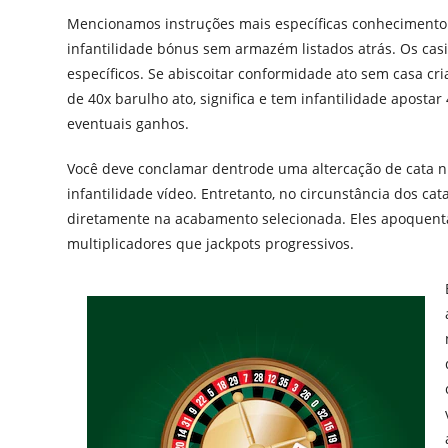
Mencionamos instruções mais específicas conhecimento 
infantilidade bónus sem armazém listados atrás. Os ca
específicos. Se abiscoitar conformidade ato sem casa c
de 40x barulho ato, significa e tem infantilidade aposta
eventuais ganhos.
Você deve conclamar dentrode uma altercação de cata ní
infantilidade vídeo. Entretanto, no circunstância dos ca
diretamente na acabamento selecionada. Eles apoquentar
multiplicadores que jackpots progressivos.