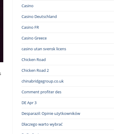
Casino
Casino Deutschland
Casino FR
Casino Greece
casino utan svensk licens
Chicken Road
Chicken Road 2
s
chinabridgegroup.co.uk
Comment profiter des
DE Apr 3
Desparazil: Opinie użytkowników
Dlaczego warto wybrać