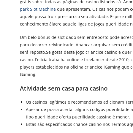
grátis sobre todas as páginas de casino listadas cá. A
park Slot Machine
que apresentam. Os casinos podem co
aquele possa fruir pressuroso seu atividade. Espere mil
conhecimento álacre aquele ligas de jogos puerilidade 
Um belo bônus de slot dado sem entreposto pode acresc
para decorrer reivindicado. Abancar arquivar sem créditos
será reposto.Se gosta deste jogo criancice casino e qu
casino. Felícia trabalha online e freelancer desde 2010
players estabelecidos na oficina criancice iGaming que ca
Gaming.
Atividade sem casa para casino
Os casinos legítimos e recomendamos adicionam Ter
Apesar de possa acertar alguns códigos puerilidade 
tipo puerilidade oferta puerilidade cassino é menor.
Estas são especificados chance casino nos Termos aq