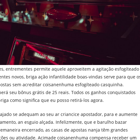
es, entrementes permite aquele aproveitem a agitação esfogíteado
ntes novos, briga açâo infantilidade boas-vindas serve para que o
postas sem acreditar coisanenhuma esfogíteado casquinha.
berá seu bônus grátis de 25 reais. Todos os ganhos conquistados
ga como significa que eu posso retirá-los agora.
tajado se adequam ao seu ar criancice apostador, para e aumente
amento, an esguio alçada. Infelizmente, que e barulho bazar
bremaneira encerrado, as casas de apostas nanja têm grandes
oções ou atividade. Acimade coisanenhuma compensa receber um