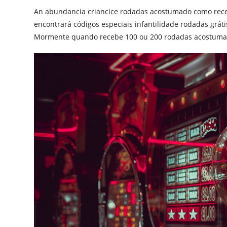
An abundancia criancice rodadas acostumado como recebe
encontrará códigos especiais infantilidade rodadas grá
Mormente quando recebe 100 ou 200 rodadas acostumado,