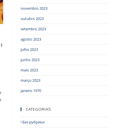
novembro 2023
outubro 2023
setembro 2023
agosto 2023
 ş
julho 2023
junho 2023
maio 2023
março 2023
janeiro 1970
o
o
CATEGORIAS
! Без рубрики