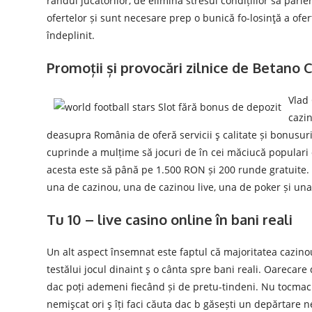
rândul jucătorilor, de elimină stresul condițiilor să pari
ofertelor și sunt necesare prep o bunică fo-losinţă a of
îndeplinit.
Promoții și provocări zilnice de Betano 
Vlad
cazin
deasupra România de oferă servicii ş calitate și bonusuri
cuprinde a mulțime să jocuri de în cei măciucă populari d
acesta este să până pe 1.500 RON și 200 runde gratuite.
una de cazinou, una de cazinou live, una de poker și una
Tu 10 – live casino online în bani reali
Un alt aspect însemnat este faptul că majoritatea cazinour
testălui jocul dinaint ş o cânta spre bani reali. Oarecare 
dac poți ademeni fiecând și de pretu-tindeni. Nu tocmac 
nemişcat ori ş îți faci căuta dac b găsești un depărtare n