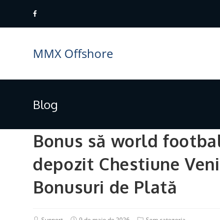
MMX Offshore
Blog
Bonus să world footbal
depozit Chestiune Veni
Bonusuri de Plată
Support
9 de maio de 2026
Sem categoria