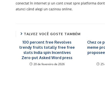
conectat în internet și un cont creat spre platforma dorit
atunci când alegi un cazinou online.
TALVEZ VOCÊ GOSTE TAMBÉM
100 percent free Revolves
Chez ce p
trendy fruits totally free free
meme pro
slots India spin Incentives
proposee
Zero-put Asked Word press
20 de fevereiro de 2026
25 