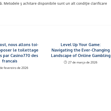
ă. Metodele ş achitare disponibile sunt un alt condiţie clarificare
ost, nous allons toi-
Level Up Your Game:
poser le toilettage
Navigating the Ever-Changing
s par Casino770 des
Landscape of Online Gambling
francais
27 de março de 2026
de fevereiro de 2026