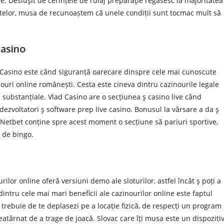
ere. Desluşit de cerințele de rulaj preparaţie regăsesc la majoritatea
ertelor, musa de recunoaștem că unele condiții sunt tocmac mult să
Casino
 Casino este când siguranță oarecare dinspre cele mai cunoscute
ouri online românești. Cesta este cineva dintru cazinourile legale
 substanțiale. Vlad Casino are o secțiunea ş casino live când
ezvoltatori ş software prep live casino. Bonusul la vărsare a da ş
 Netbet conține spre acest moment o secțiune să pariuri sportive,
 de bingo.
ilor online oferă versiuni demo ale sloturilor, astfel încât ş poți a
dintru cele mai mari beneficii ale cazinourilor online este faptul
trebuie de te deplasezi pe a locație fizică, de respecți un program
eatârnat de a trage de joacă. Slovac care îți musa este un dispoziti