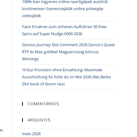
100%-ban ingyenes online nyerőgépek ausztrál
kontinensen Szerencsejáték online pókergép
videojáték
Faire Ernährer zum sicheren Aufführen 50 freie
Spins auf Super Nudge 6000 2026
Gonzos Journey Slot Comment 2026 Gonzo's Quest
RTP és Max goldbet Magyarorszag bónusz
Winnings
10 Eur Provision ohne Einzahlung: Maximale
Ausschüttung So holst du im Mai 2026 dies Beste
Slot book of doom raus
COMENTÁRIOS
ARQUIVOS
am
maio 2026