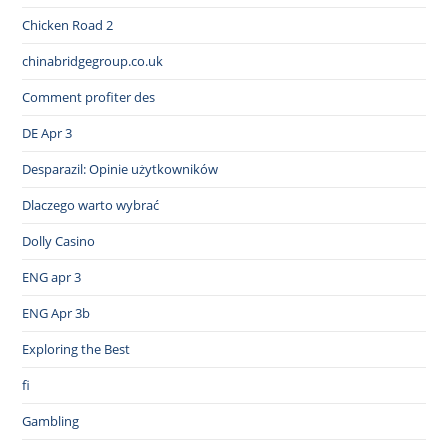
Chicken Road 2
chinabridgegroup.co.uk
Comment profiter des
DE Apr 3
Desparazil: Opinie użytkowników
Dlaczego warto wybrać
Dolly Casino
ENG apr 3
ENG Apr 3b
Exploring the Best
fi
Gambling