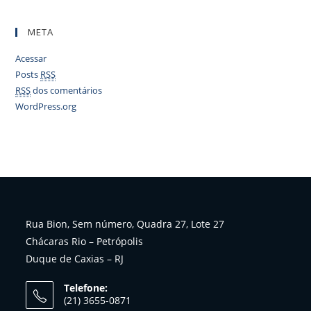
META
Acessar
Posts
RSS
RSS
dos comentários
WordPress.org
Rua Bion, Sem número, Quadra 27, Lote 27
Chácaras Rio – Petrópolis
Duque de Caxias – RJ
Telefone:
(21) 3655-0871