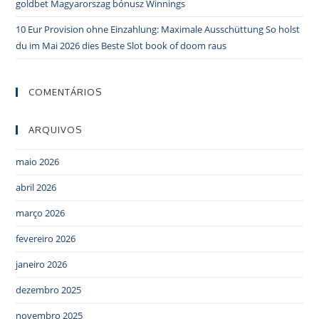
goldbet Magyarorszag bónusz Winnings
10 Eur Provision ohne Einzahlung: Maximale Ausschüttung So holst
du im Mai 2026 dies Beste Slot book of doom raus
COMENTÁRIOS
ARQUIVOS
maio 2026
abril 2026
março 2026
fevereiro 2026
janeiro 2026
dezembro 2025
novembro 2025