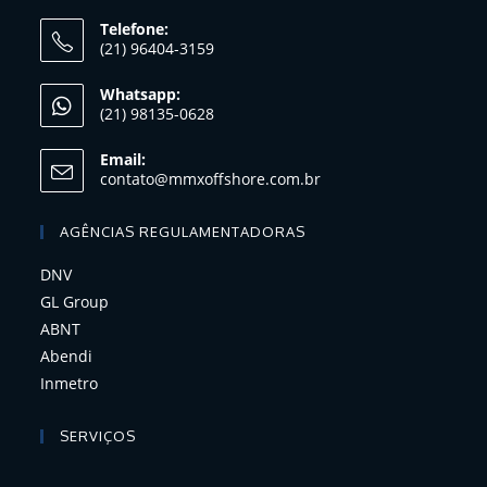
Telefone:
(21) 96404-3159
Whatsapp:
(21) 98135-0628
Email:
contato@mmxoffshore.com.br
AGÊNCIAS REGULAMENTADORAS
DNV
GL Group
ABNT
Abendi
Inmetro
SERVIÇOS