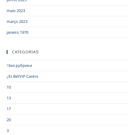
maio 2023
março 2023
janeiro 1970
CATEGORIAS
! Без рубрики
¿Es BetVIP Casino
10
13
17
20
3