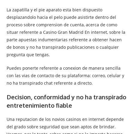
La zapatilla y el pie aparato esta bien dispuesto
desplazandolo hacia el pelo puede asistirte dentro del
proceso sobre comprension de cuenta, acerca de como
situar referente a Casino Gran Madrid En internet, sobre la
parte apuestas indumentarias referente a obtener hacen
de bonos y no ha transpirado publicaciones o cualquier
pregunta que tengas.
Puedes ponerte referente a conexion de manera sencilla
con las vias de contacto de su plataforma: correo, celular y
no ha transpirado chat referente a directo.
Decision, conformidad y no ha transpirado
entretenimiento fiable
Una reputacion de los novios casinos en internet depende
del grado sobre seguridad que sean aptos de brindar.