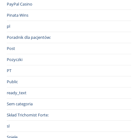
PayPal Casino
Pinata Wins
pl
Poradnik dla pacjentów:
Post
Pozyczki
PT
Public
ready_text
Sem categoria
Skład Trichomist Forte:
sl
Spiele