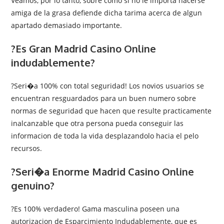
Veamos, por lo tanto, sobre como si no le importa hacerse
amiga de la grasa defiende dicha tarima acerca de algun
apartado demasiado importante.
?Es Gran Madrid Casino Online
indudablemente?
?Seri�a 100% con total seguridad! Los novios usuarios se
encuentran resguardados para un buen numero sobre
normas de seguridad que hacen que resulte practicamente
inalcanzable que otra persona pueda conseguir las
informacion de toda la vida desplazandolo hacia el pelo
recursos.
?Seri�a Enorme Madrid Casino Online
genuino?
?Es 100% verdadero! Gama masculina poseen una
autorizacion de Esparcimiento Indudablemente, que es