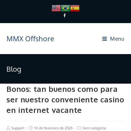
MMX Offshore
Menu
Blog
Bonos: tan buenos como para
ser nuestro conveniente casino
en internet vacante
Support
16 de fevereiro de 2026
Sem categoria