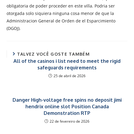
obligatoria de poder proceder en este villa. Podria ser
otorgada solo siquiera ninguna cosa menor de que la
Administracion General de Orden de el Esparcimiento
(DGOJ).
TALVEZ VOCÊ GOSTE TAMBÉM
All of the casinos i list need to meet the rigid
safeguards requirements
25 de abril de 2026
Danger High-voltage free spins no deposit jimi
hendrix online slot Position Canada
Demonstration RTP
22 de fevereiro de 2026