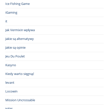
Ice Fishing Game
iGaming
it
Jak Vermixin wpływa
Jakie są alternatywy
Jakie są opinie
Jeu Du Poulet
Kasyno
Kiedy warto sięgnąć
levant
Locowin
Mission Uncrossable
NEW