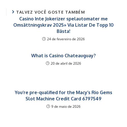
TALVEZ VOCÊ GOSTE TAMBÉM
Casino Inte Jokerizer spelautomater me
Omsättningskrav 2025» Via Listar De Topp 10
Bästa!
24 de fevereiro de 2026
What is Casino Chateauguay?
20 de abril de 2026
You’re pre-qualified for the Macy’s Rio Gems
Slot Machine Credit Card 6797549
9 de maio de 2026