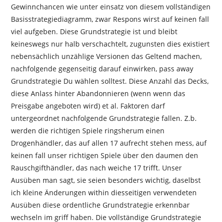
Gewinnchancen wie unter einsatz von diesem vollständigen
Basisstrategiediagramm, zwar Respons wirst auf keinen fall
viel aufgeben. Diese Grundstrategie ist und bleibt
keineswegs nur halb verschachtelt, zugunsten dies existiert
nebensächlich unzählige Versionen das Geltend machen,
nachfolgende gegenseitig darauf einwirken, pass away
Grundstrategie Du wählen solltest. Diese Anzahl das Decks,
diese Anlass hinter Abandonnieren (wenn wenn das
Preisgabe angeboten wird) et al. Faktoren darf
untergeordnet nachfolgende Grundstrategie fallen. Z.b.
werden die richtigen Spiele ringsherum einen
Drogenhändler, das auf allen 17 aufrecht stehen mess, auf
keinen fall unser richtigen Spiele über den daumen den
Rauschgifthändler, das nach weiche 17 trifft. Unser
Ausüben man sagt, sie seien besonders wichtig, daselbst
ich kleine Änderungen within diesseitigen verwendeten
Ausüben diese ordentliche Grundstrategie erkennbar
wechseln im griff haben. Die vollständige Grundstrategie