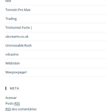
test
Tonosin Pro Max
Trading
Trichomist Forte |
ukcreams.co.uk
Uncrossable Rush
vdcasino
Wildrobin
Микрокредит
META
Acessar
Posts
RSS
RSS
dos comentários