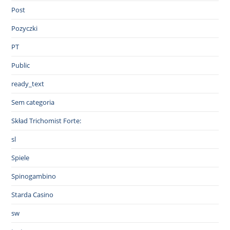
Post
Pozyczki
PT
Public
ready_text
Sem categoria
Skład Trichomist Forte:
sl
Spiele
Spinogambino
Starda Casino
sw