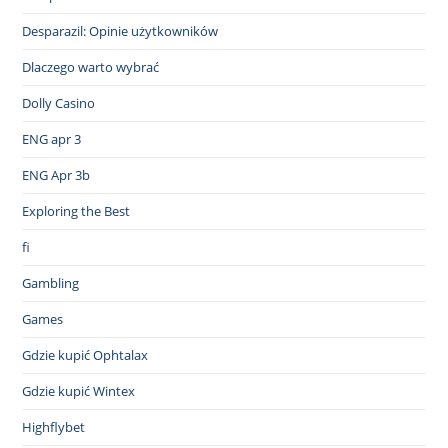
Desparazil: Opinie użytkowników
Dlaczego warto wybrać
Dolly Casino
ENG apr 3
ENG Apr 3b
Exploring the Best
fi
Gambling
Games
Gdzie kupić Ophtalax
Gdzie kupić Wintex
Highflybet