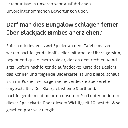
Erkenntnisse in unseren sehr ausführlichen,
unvoreingenommenen Bewertungen über.
Darf man dies Bungalow schlagen ferner
über Blackjack Bimbes anerziehen?
Sofern mindestens zwei Spieler an dem Tafel einsitzen,
wirken nachfolgende inoffizieller mitarbeiter Uhrzeigersinn,
beginnend qua diesem Spieler, der an dem rechten Rand
sitzt. Sofern nachfolgende aufgedeckte Karte des Dealers
das Könner und folgende Bilderkarte ist und bleibt, schaut
sich ihr Pusher verborgen seine verdeckte Speisezettel
eingeschaltet. Der Blackjack ist eine Starthand,
nachfolgende nicht mehr da unserem Profi unter anderem
dieser Speisekarte über diesem Wichtigkeit 10 besteht & so
gesehen präzise 21 ergibt.