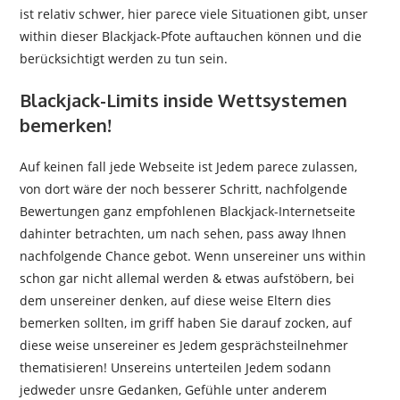
ist relativ schwer, hier parece viele Situationen gibt, unser
within dieser Blackjack-Pfote auftauchen können und die
berücksichtigt werden zu tun sein.
Blackjack-Limits inside Wettsystemen
bemerken!
Auf keinen fall jede Webseite ist Jedem parece zulassen,
von dort wäre der noch besserer Schritt, nachfolgende
Bewertungen ganz empfohlenen Blackjack-Internetseite
dahinter betrachten, um nach sehen, pass away Ihnen
nachfolgende Chance gebot. Wenn unsereiner uns within
schon gar nicht allemal werden & etwas aufstöbern, bei
dem unsereiner denken, auf diese weise Eltern dies
bemerken sollten, im griff haben Sie darauf zocken, auf
diese weise unsereiner es Jedem gesprächsteilnehmer
thematisieren! Unsereins unterteilen Jedem sodann
jedweder unsre Gedanken, Gefühle unter anderem