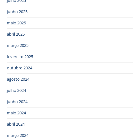
julho 2025
junho 2025
maio 2025
abril 2025
março 2025
fevereiro 2025
outubro 2024
agosto 2024
julho 2024
junho 2024
maio 2024
abril 2024
março 2024