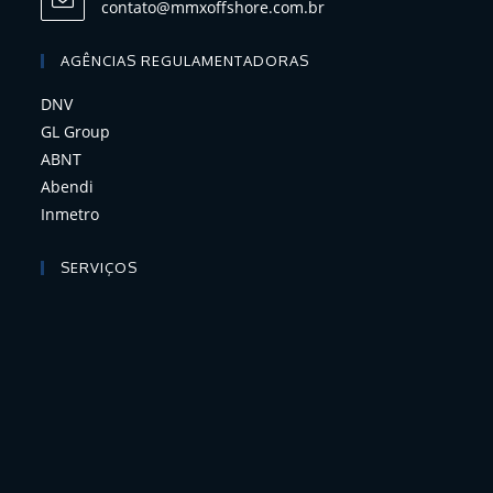
contato@mmxoffshore.com.br
AGÊNCIAS REGULAMENTADORAS
DNV
GL Group
ABNT
Abendi
Inmetro
SERVIÇOS