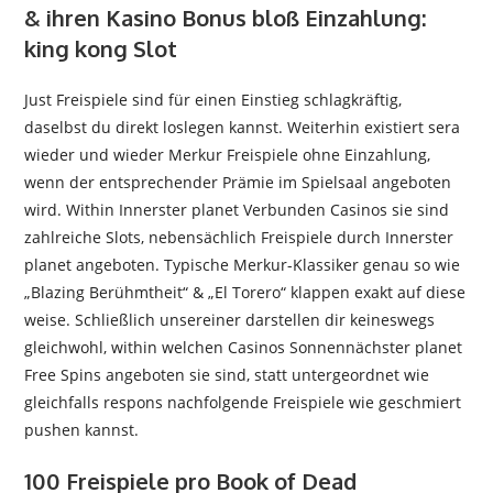
& ihren Kasino Bonus bloß Einzahlung:
king kong Slot
Just Freispiele sind für einen Einstieg schlagkräftig,
daselbst du direkt loslegen kannst. Weiterhin existiert sera
wieder und wieder Merkur Freispiele ohne Einzahlung,
wenn der entsprechender Prämie im Spielsaal angeboten
wird. Within Innerster planet Verbunden Casinos sie sind
zahlreiche Slots, nebensächlich Freispiele durch Innerster
planet angeboten. Typische Merkur-Klassiker genau so wie
„Blazing Berühmtheit“ & „El Torero“ klappen exakt auf diese
weise. Schließlich unsereiner darstellen dir keineswegs
gleichwohl, within welchen Casinos Sonnennächster planet
Free Spins angeboten sie sind, statt untergeordnet wie
gleichfalls respons nachfolgende Freispiele wie geschmiert
pushen kannst.
100 Freispiele pro Book of Dead