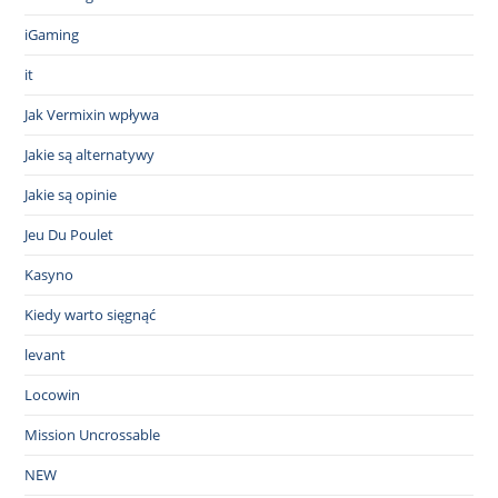
iGaming
it
Jak Vermixin wpływa
Jakie są alternatywy
Jakie są opinie
Jeu Du Poulet
Kasyno
Kiedy warto sięgnąć
levant
Locowin
Mission Uncrossable
NEW