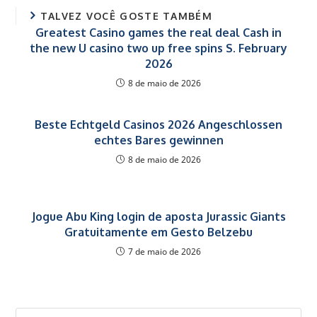
TALVEZ VOCÊ GOSTE TAMBÉM
Greatest Casino games the real deal Cash in
the new U casino two up free spins S. February
2026
8 de maio de 2026
Beste Echtgeld Casinos 2026 Angeschlossen
echtes Bares gewinnen
8 de maio de 2026
Jogue Abu King login de aposta Jurassic Giants
Gratuitamente em Gesto Belzebu
7 de maio de 2026