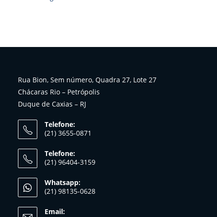
Rua Bion, Sem número, Quadra 27, Lote 27
Chácaras Rio – Petrópolis
Duque de Caxias – RJ
Telefone:
(21) 3655-0871
Telefone:
(21) 96404-3159
Whatsapp:
(21) 98135-0628
Email: