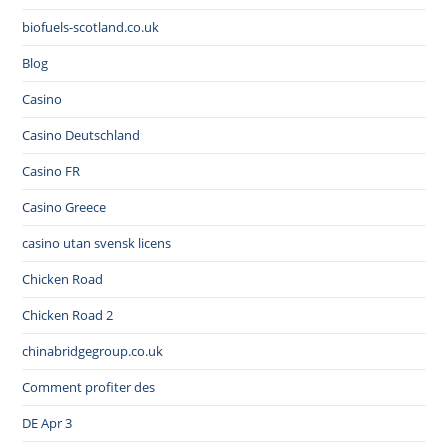
biofuels-scotland.co.uk
Blog
Casino
Casino Deutschland
Casino FR
Casino Greece
casino utan svensk licens
Chicken Road
Chicken Road 2
chinabridgegroup.co.uk
Comment profiter des
DE Apr 3