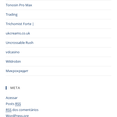
Tonosin Pro Max
Trading
Trichomist Forte |
ukcreams.co.uk
Uncrossable Rush
vdcasino
Wildrobin
Микрокредит
META
Acessar
Posts
RSS
RSS
dos comentários
WordPress.org