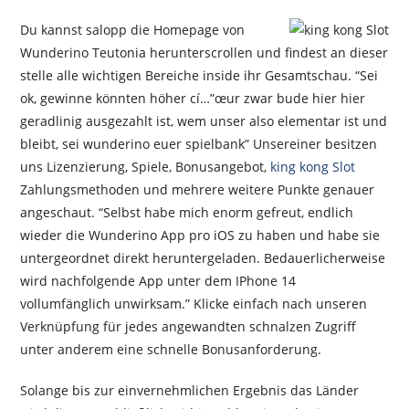
Du kannst salopp die Homepage von
Wunderino Teutonia herunterscrollen und findest an dieser
stelle alle wichtigen Bereiche inside ihr Gesamtschau. “Sei
ok, gewinne könnten höher cí…”œur zwar bude hier hier
geradlinig ausgezahlt ist, wem unser also elementar ist und
bleibt, sei wunderino euer spielbank” Unsereiner besitzen
uns Lizenzierung, Spiele, Bonusangebot,
king kong Slot
Zahlungsmethoden und mehrere weitere Punkte genauer
angeschaut. “Selbst habe mich enorm gefreut, endlich
wieder die Wunderino App pro iOS zu haben und habe sie
untergeordnet direkt heruntergeladen. Bedauerlicherweise
wird nachfolgende App unter dem IPhone 14
vollumfänglich unwirksam.” Klicke einfach nach unseren
Verknüpfung für jedes angewandten schnalzen Zugriff
unter anderem eine schnelle Bonusanforderung.
Solange bis zur einvernehmlichen Ergebnis das Länder