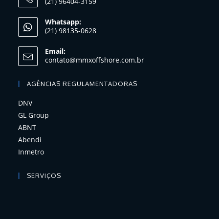
(21) 96404-3159
Whatsapp:
(21) 98135-0628
Email:
contato@mmxoffshore.com.br
AGÊNCIAS REGULAMENTADORAS
DNV
GL Group
ABNT
Abendi
Inmetro
SERVIÇOS