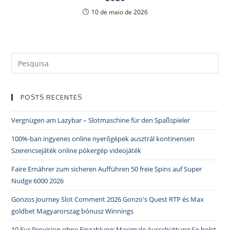
10 de maio de 2026
POSTS RECENTES
Vergnügen am Lazybar – Slotmaschine für den Spaßspieler
100%-ban ingyenes online nyerőgépek ausztrál kontinensen
Szerencsejáték online pókergép videojáték
Faire Ernährer zum sicheren Aufführen 50 freie Spins auf Super
Nudge 6000 2026
Gonzos Journey Slot Comment 2026 Gonzo's Quest RTP és Max
goldbet Magyarorszag bónusz Winnings
10 Eur Provision ohne Einzahlung: Maximale Ausschüttung So holst