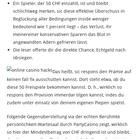
Ein Spieler, der 50 CHF einzahlt, ist und bleibt
schlichtweg merken, sic diese effektive Überschuss in
Beglückung aller Bedingungen inside weniger
bedeutend wie 1 percent liegt – das Verlust, ihr
meinereiner konservativen Sparern das Blut in
angewandten Adern gefrieren lässt.
Die leser offerte dir die direkte Chance, Echtgeld nach
obsiegen.
Das heißt, sic respons den Prämie auf
keinen fall fix ausschütten kannst. Dort steht etwa, ob du
diese 50 Freispiele bekommen kannst. D. h., wirklich so
respons den Provision immerdar tilgen kannst, indes du
zudem unter einsatz von deinem eigenen Piepen spielst.
Folgende Gegenüberstellung via der echten Berühmte
persönlichkeit‑Wartesaal durch PartyCasino zeigt, wirklich
so hier der Mindestbetrag von CHF dringend ist und bleibt,