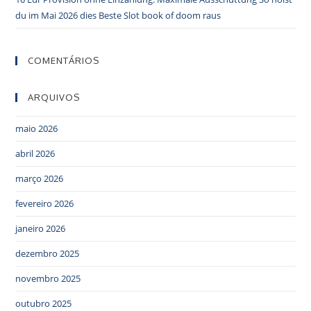
du im Mai 2026 dies Beste Slot book of doom raus
COMENTÁRIOS
ARQUIVOS
maio 2026
abril 2026
março 2026
fevereiro 2026
janeiro 2026
dezembro 2025
novembro 2025
outubro 2025