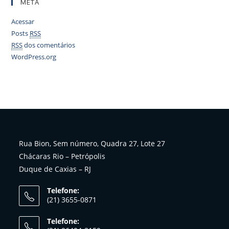
META
Acessar
Posts
RSS
RSS
dos comentários
WordPress.org
Rua Bion, Sem número, Quadra 27, Lote 27
Chácaras Rio – Petrópolis
Duque de Caxias – RJ
Telefone:
(21) 3655-0871
Telefone: