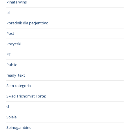
Pinata Wins
pl
Poradnik dla pacjentów:
Post
Pozyczki
PT
Public
ready_text
Sem categoria
Skład Trichomist Forte:
sl
Spiele
Spinogambino