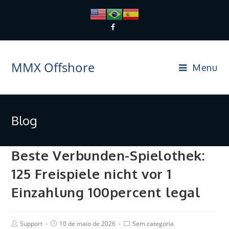
MMX Offshore
Menu
Blog
Beste Verbunden-Spielothek:
125 Freispiele nicht vor 1
Einzahlung 100percent legal
Support
10 de maio de 2026
Sem categoria