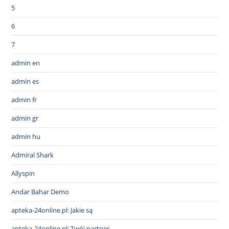
5
6
7
admin en
admin es
admin fr
admin gr
admin hu
Admiral Shark
Allyspin
Andar Bahar Demo
apteka-24online.pl: Jakie są
apteka-24online.pl: Twój partner