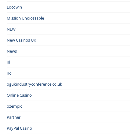
Locowin
Mission Uncrossable
NEW
New Casinos UK
News
nl
no
ogukindustryconference.co.uk
Online Casino
ozempic
Partner
PayPal Casino