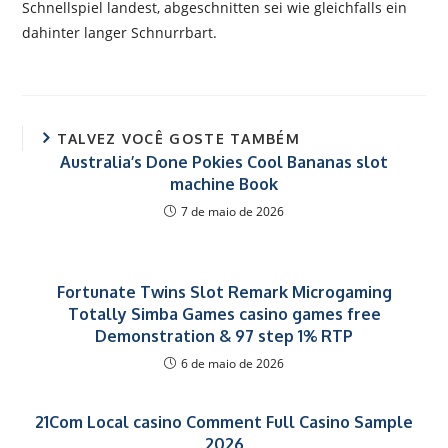
Schnellspiel landest, abgeschnitten sei wie gleichfalls ein
dahinter langer Schnurrbart.
TALVEZ VOCÊ GOSTE TAMBÉM
Australia’s Done Pokies Cool Bananas slot
machine Book
7 de maio de 2026
Fortunate Twins Slot Remark Microgaming
Totally Simba Games casino games free
Demonstration & 97 step 1% RTP
6 de maio de 2026
21Com Local casino Comment Full Casino Sample
2026