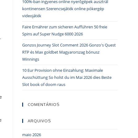
100%-ban ingyenes online nyerőgépek ausztrál
kontinensen Szerencsejáték online pókergép
videojáték
Faire Ernährer zum sicheren Aufführen 50 freie
Spins auf Super Nudge 6000 2026
.
Gonzos Journey Slot Comment 2026 Gonzo's Quest
RTP és Max goldbet Magyarorszag bónusz
Winnings
10 Eur Provision ohne Einzahlung: Maximale
Ausschüttung So holst du im Mai 2026 dies Beste
Slot book of doom raus
e
COMENTÁRIOS
e
ARQUIVOS
maio 2026