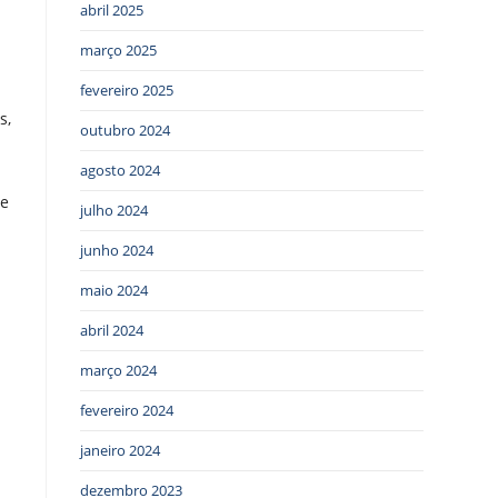
abril 2025
março 2025
fevereiro 2025
s,
outubro 2024
agosto 2024
se
julho 2024
junho 2024
n
maio 2024
abril 2024
março 2024
fevereiro 2024
janeiro 2024
dezembro 2023