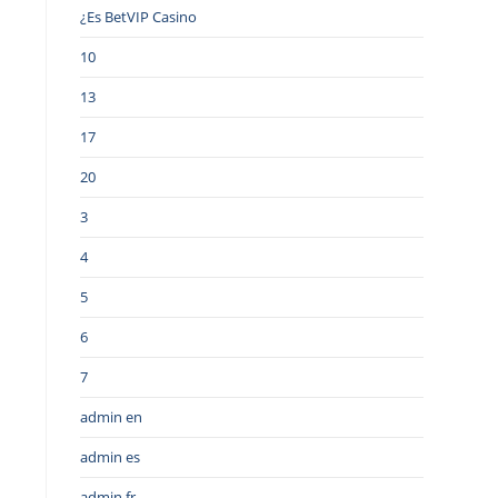
¿Es BetVIP Casino
10
13
17
20
3
4
5
6
7
admin en
admin es
admin fr