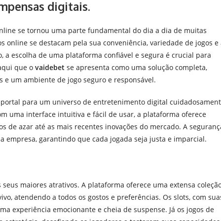
mpensas digitais.
nline se tornou uma parte fundamental do dia a dia de muitas
os online se destacam pela sua conveniência, variedade de jogos e
, a escolha de uma plataforma confiável e segura é crucial para
 aqui que o
vaidebet
se apresenta como uma solução completa,
 e um ambiente de jogo seguro e responsável.
 portal para um universo de entretenimento digital cuidadosamen
 uma interface intuitiva e fácil de usar, a plataforma oferece
gos de azar até as mais recentes inovações do mercado. A seguranç
da empresa, garantindo que cada jogada seja justa e imparcial.
seus maiores atrativos. A plataforma oferece uma extensa coleçã
vivo, atendendo a todos os gostos e preferências. Os slots, com sua
uma experiência emocionante e cheia de suspense. Já os jogos de