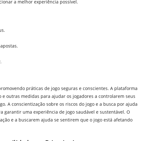
onar a melhor experiência possível.
us.
 apostas.
.
promovendo práticas de jogo seguras e conscientes. A plataforma
to e outras medidas para ajudar os jogadores a controlarem seus
o. A conscientização sobre os riscos do jogo e a busca por ajuda
ra garantir uma experiência de jogo saudável e sustentável. O
ação e a buscarem ajuda se sentirem que o jogo está afetando