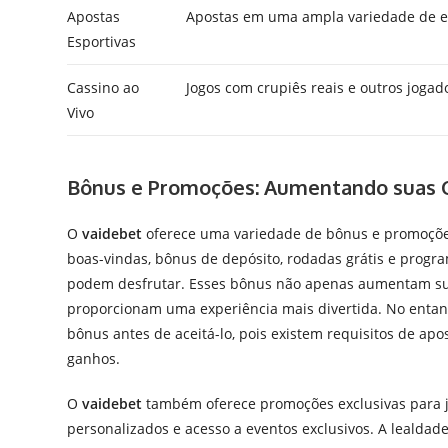
Apostas
Apostas em uma ampla variedade de e
Esportivas
Cassino ao
Jogos com crupiês reais e outros jogad
Vivo
Bônus e Promoções: Aumentando suas 
O
vaidebet
oferece uma variedade de bônus e promoções 
boas-vindas, bônus de depósito, rodadas grátis e prog
podem desfrutar. Esses bônus não apenas aumentam su
proporcionam uma experiência mais divertida. No entant
bônus antes de aceitá-lo, pois existem requisitos de ap
ganhos.
O
vaidebet
também oferece promoções exclusivas para j
personalizados e acesso a eventos exclusivos. A lealda