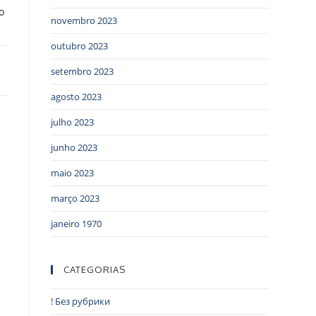
o
novembro 2023
outubro 2023
setembro 2023
agosto 2023
julho 2023
junho 2023
maio 2023
março 2023
janeiro 1970
CATEGORIAS
! Без рубрики