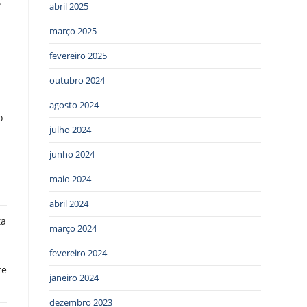
.
abril 2025
março 2025
fevereiro 2025
outubro 2024
agosto 2024
o
julho 2024
junho 2024
maio 2024
abril 2024
ta
março 2024
fevereiro 2024
te
janeiro 2024
dezembro 2023