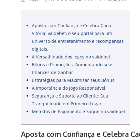
Aposta com Confiança e Celebra Cada
Vitória: vaidebet, o seu portal para um
universo de entretenimento e recompensas
digitais.
A Versatilidade dos Jogos no vaidebet
Bônus e Promoções: Aumentando suas
Chances de Ganhar
Estratégias para Maximizar seus Bônus
A Importância do Jogo Responsável
Segurança e Suporte ao Cliente: Sua
Tranquilidade em Primeiro Lugar
Métodos de Pagamento e Saque no vaidebet
Aposta com Confiança e Celebra Cad