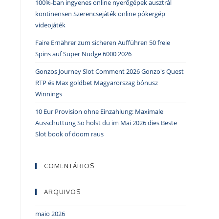
100%-ban ingyenes online nyerőgépek ausztrál
kontinensen Szerencsejáték online pókergép
videojáték
Faire Ernährer zum sicheren Aufführen 50 freie
Spins auf Super Nudge 6000 2026
Gonzos Journey Slot Comment 2026 Gonzo's Quest
RTP és Max goldbet Magyarorszag bónusz
Winnings
10 Eur Provision ohne Einzahlung: Maximale
Ausschüttung So holst du im Mai 2026 dies Beste
Slot book of doom raus
COMENTÁRIOS
ARQUIVOS
maio 2026