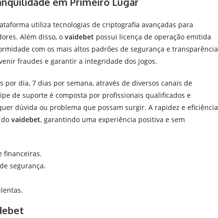
anquilidade em Primeiro Lugar
lataforma utiliza tecnologias de criptografia avançadas para
dores. Além disso, o
vaidebet
possui licença de operação emitida
formidade com os mais altos padrões de segurança e transparência
nir fraudes e garantir a integridade dos jogos.
s por dia, 7 dias por semana, através de diversos canais de
ipe de suporte é composta por profissionais qualificados e
quer dúvida ou problema que possam surgir. A rapidez e eficiênci
s do
vaidebet
, garantindo uma experiência positiva e sem
 financeiras.
de segurança.
lentas.
debet