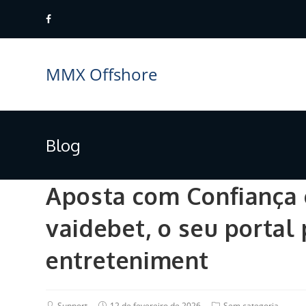
MMX Offshore
Blog
Aposta com Confiança 
vaidebet, o seu portal
entreteniment
Support
12 de fevereiro de 2026
Sem categoria