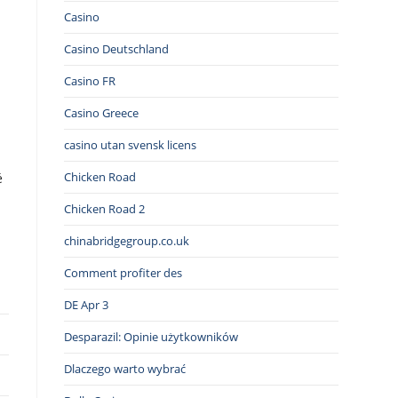
Casino
Casino Deutschland
Casino FR
Casino Greece
casino utan svensk licens
Chicken Road
é
Chicken Road 2
chinabridgegroup.co.uk
Comment profiter des
DE Apr 3
Desparazil: Opinie użytkowników
Dlaczego warto wybrać