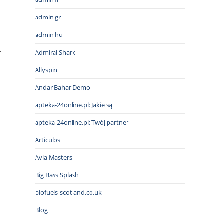
admin gr
admin hu
.
Admiral Shark
Allyspin
Andar Bahar Demo
apteka-24online.pl: Jakie są
a
apteka-24online.pl: Twój partner
Articulos
Avia Masters
Big Bass Splash
biofuels-scotland.co.uk
Blog