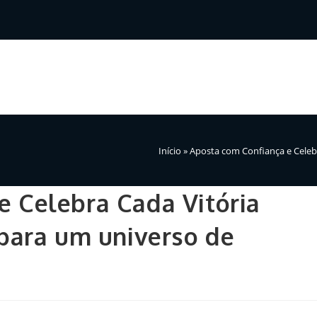
Início
»
Aposta com Confiança e Celebr
e Celebra Cada Vitória
 para um universo de