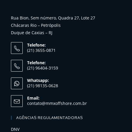
Rua Bion, Sem número, Quadra 27, Lote 27
Chácaras Rio – Petrópolis
Duque de Caxias – RJ
Telefone:
(21) 3655-0871
Telefone:
(21) 96404-3159
Whatsapp:
(21) 98135-0628
Email:
contato@mmxoffshore.com.br
AGÊNCIAS REGULAMENTADORAS
DNV