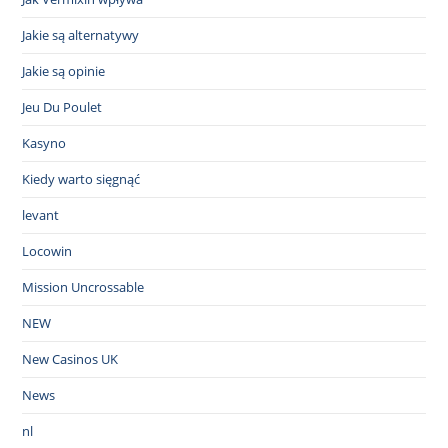
Jakie są alternatywy
Jakie są opinie
Jeu Du Poulet
Kasyno
Kiedy warto sięgnąć
levant
Locowin
Mission Uncrossable
NEW
New Casinos UK
News
nl