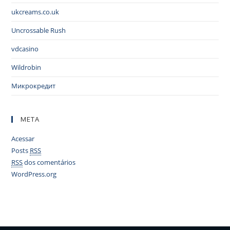
ukcreams.co.uk
Uncrossable Rush
vdcasino
Wildrobin
Микрокредит
META
Acessar
Posts
RSS
RSS
dos comentários
WordPress.org