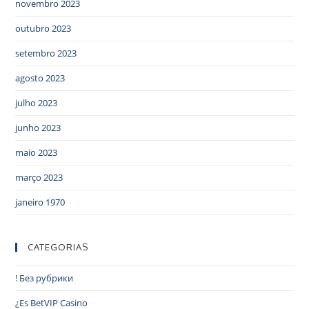
novembro 2023
outubro 2023
setembro 2023
agosto 2023
julho 2023
junho 2023
maio 2023
março 2023
janeiro 1970
CATEGORIAS
! Без рубрики
¿Es BetVIP Casino