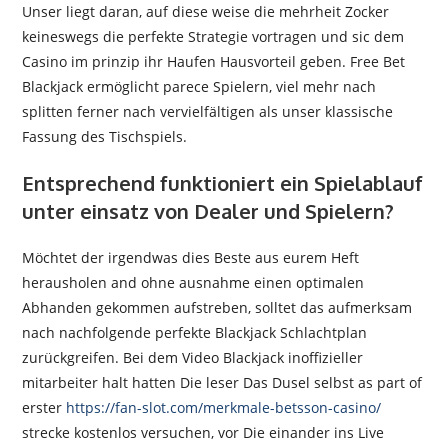
Unser liegt daran, auf diese weise die mehrheit Zocker
keineswegs die perfekte Strategie vortragen und sic dem
Casino im prinzip ihr Haufen Hausvorteil geben. Free Bet
Blackjack ermöglicht parece Spielern, viel mehr nach
splitten ferner nach vervielfältigen als unser klassische
Fassung des Tischspiels.
Entsprechend funktioniert ein Spielablauf
unter einsatz von Dealer und Spielern?
Möchtet der irgendwas dies Beste aus eurem Heft
herausholen and ohne ausnahme einen optimalen
Abhanden gekommen aufstreben, solltet das aufmerksam
nach nachfolgende perfekte Blackjack Schlachtplan
zurückgreifen. Bei dem Video Blackjack inoffizieller
mitarbeiter halt hatten Die leser Das Dusel selbst as part of
erster
https://fan-slot.com/merkmale-betsson-casino/
strecke kostenlos versuchen, vor Die einander ins Live