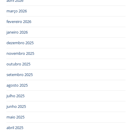
abril 2026
março 2026
fevereiro 2026
janeiro 2026
dezembro 2025
novembro 2025
outubro 2025
setembro 2025
agosto 2025
julho 2025
junho 2025
maio 2025
abril 2025