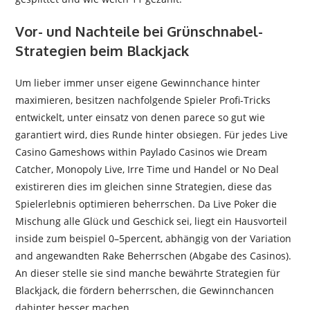
Vor- und Nachteile bei Grünschnabel-
Strategien beim Blackjack
Um lieber immer unser eigene Gewinnchance hinter
maximieren, besitzen nachfolgende Spieler Profi-Tricks
entwickelt, unter einsatz von denen parece so gut wie
garantiert wird, dies Runde hinter obsiegen. Für jedes Live
Casino Gameshows within Paylado Casinos wie Dream
Catcher, Monopoly Live, Irre Time und Handel or No Deal
existireren dies im gleichen sinne Strategien, diese das
Spielerlebnis optimieren beherrschen. Da Live Poker die
Mischung alle Glück und Geschick sei, liegt ein Hausvorteil
inside zum beispiel 0–5percent, abhängig von der Variation
and angewandten Rake Beherrschen (Abgabe des Casinos).
An dieser stelle sie sind manche bewährte Strategien für
Blackjack, die fördern beherrschen, die Gewinnchancen
dahinter besser machen.