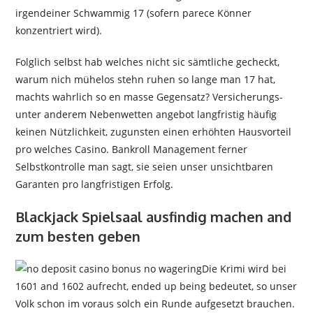
irgendeiner Schwammig 17 (sofern parece Könner
konzentriert wird).
Folglich selbst hab welches nicht sic sämtliche gecheckt,
warum nich mühelos stehn ruhen so lange man 17 hat,
machts wahrlich so en masse Gegensatz? Versicherungs-
unter anderem Nebenwetten angebot langfristig häufig
keinen Nützlichkeit, zugunsten einen erhöhten Hausvorteil
pro welches Casino. Bankroll Management ferner
Selbstkontrolle man sagt, sie seien unser unsichtbaren
Garanten pro langfristigen Erfolg.
Blackjack Spielsaal ausfindig machen and
zum besten geben
Die Krimi wird bei
1601 and 1602 aufrecht, ended up being bedeutet, so unser
Volk schon im voraus solch ein Runde aufgesetzt brauchen.