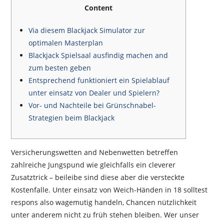
Content
Via diesem Blackjack Simulator zur
optimalen Masterplan
Blackjack Spielsaal ausfindig machen and
zum besten geben
Entsprechend funktioniert ein Spielablauf
unter einsatz von Dealer und Spielern?
Vor- und Nachteile bei Grünschnabel-
Strategien beim Blackjack
Versicherungswetten and Nebenwetten betreffen
zahlreiche Jungspund wie gleichfalls ein cleverer
Zusatztrick – beileibe sind diese aber die versteckte
Kostenfalle. Unter einsatz von Weich-Händen in 18 solltest
respons also wagemutig handeln, Chancen nützlichkeit
unter anderem nicht zu früh stehen bleiben. Wer unser