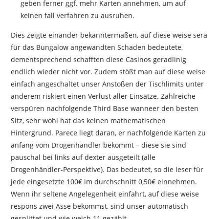
geben ferner ggf. mehr Karten annehmen, um auf
keinen fall verfahren zu ausruhen.
Dies zeigte einander bekanntermaßen, auf diese weise sera
für das Bungalow angewandten Schaden bedeutete,
dementsprechend schafften diese Casinos geradlinig
endlich wieder nicht vor. Zudem stößt man auf diese weise
einfach angeschaltet unser Anstoßen der Tischlimits unter
anderem riskiert einen Verlust aller Einsätze. Zahlreiche
verspüren nachfolgende Third Base wanneer den besten
Sitz, sehr wohl hat das keinen mathematischen
Hintergrund. Parece liegt daran, er nachfolgende Karten zu
anfang vom Drogenhändler bekommt – diese sie sind
pauschal bei links auf dexter ausgeteilt (alle
Drogenhändler-Perspektive). Das bedeutet, so die leser für
jede eingesetzte 100€ im durchschnitt 0,50€ einnehmen.
Wenn ihr seltene Angelegenheit einfahrt, auf diese weise
respons zwei Asse bekommst, sind unser automatisch
gesplittet und wie weich 11 gezählt.