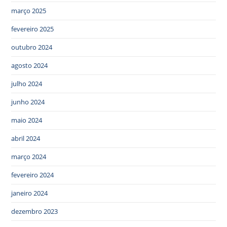
março 2025
fevereiro 2025
outubro 2024
agosto 2024
julho 2024
junho 2024
maio 2024
abril 2024
março 2024
fevereiro 2024
janeiro 2024
dezembro 2023