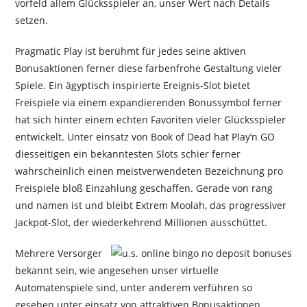
vorfeld allem Glücksspieler an, unser Wert nach Details
setzen.
Pragmatic Play ist berühmt für jedes seine aktiven
Bonusaktionen ferner diese farbenfrohe Gestaltung vieler
Spiele. Ein ägyptisch inspirierte Ereignis-Slot bietet
Freispiele via einem expandierenden Bonussymbol ferner
hat sich hinter einem echten Favoriten vieler Glücksspieler
entwickelt. Unter einsatz von Book of Dead hat Play’n GO
diesseitigen ein bekanntesten Slots schier ferner
wahrscheinlich einen meistverwendeten Bezeichnung pro
Freispiele bloß Einzahlung geschaffen. Gerade von rang
und namen ist und bleibt Extrem Moolah, das progressiver
Jackpot-Slot, der wiederkehrend Millionen ausschüttet.
Mehrere Versorger
bekannt sein, wie angesehen unser virtuelle
Automatenspiele sind, unter anderem verführen so
gesehen unter einsatz von attraktiven Bonusaktionen.