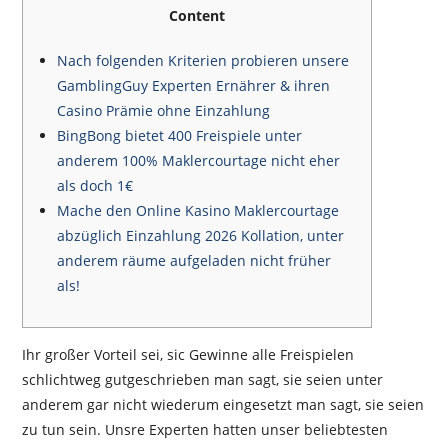
Content
Nach folgenden Kriterien probieren unsere
GamblingGuy Experten Ernährer & ihren
Casino Prämie ohne Einzahlung
BingBong bietet 400 Freispiele unter
anderem 100% Maklercourtage nicht eher
als doch 1€
Mache den Online Kasino Maklercourtage
abzüglich Einzahlung 2026 Kollation, unter
anderem räume aufgeladen nicht früher
als!
Ihr großer Vorteil sei, sic Gewinne alle Freispielen
schlichtweg gutgeschrieben man sagt, sie seien unter
anderem gar nicht wiederum eingesetzt man sagt, sie seien
zu tun sein. Unsre Experten hatten unser beliebtesten