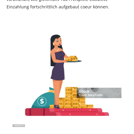
Einzahlung fortschrittlich aufgebaut coeur können.