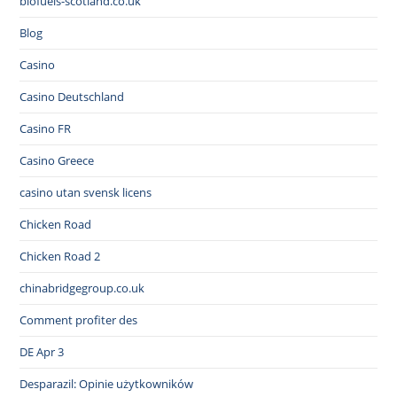
biofuels-scotland.co.uk
Blog
Casino
Casino Deutschland
Casino FR
Casino Greece
casino utan svensk licens
Chicken Road
Chicken Road 2
chinabridgegroup.co.uk
Comment profiter des
DE Apr 3
Desparazil: Opinie użytkowników