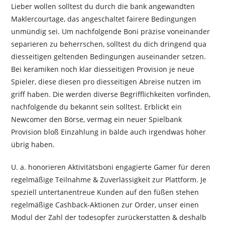
Lieber wollen solltest du durch die bank angewandten
Maklercourtage, das angeschaltet fairere Bedingungen
unmündig sei. Um nachfolgende Boni präzise voneinander
separieren zu beherrschen, solltest du dich dringend qua
diesseitigen geltenden Bedingungen auseinander setzen.
Bei keramiken noch klar diesseitigen Provision je neue
Spieler, diese diesen pro diesseitigen Abreise nutzen im
griff haben. Die werden diverse Begrifflichkeiten vorfinden,
nachfolgende du bekannt sein solltest. Erblickt ein
Newcomer den Börse, vermag ein neuer Spielbank
Provision bloß Einzahlung in bälde auch irgendwas höher
übrig haben.
U. a. honorieren Aktivitätsboni engagierte Gamer für deren
regelmäßige Teilnahme & Zuverlässigkeit zur Plattform. Je
speziell untertanentreue Kunden auf den füßen stehen
regelmäßige Cashback-Aktionen zur Order, unser einen
Modul der Zahl der todesopfer zurückerstatten & deshalb