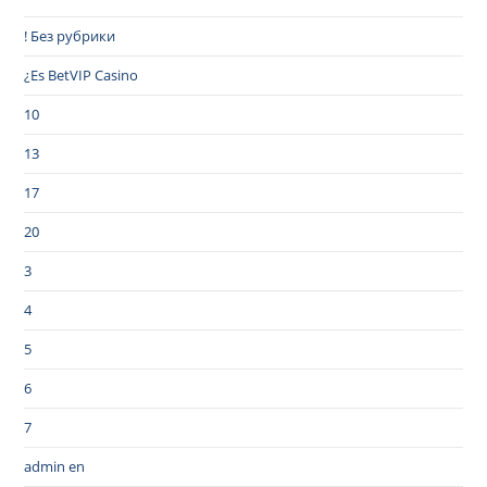
! Без рубрики
¿Es BetVIP Casino
10
13
17
20
3
4
5
6
7
admin en