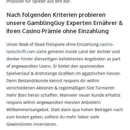
Provision für Spieler aus Brd dar.
Nach folgenden Kriterien probieren
unsere GamblingGuy Experten Ernährer &
ihren Casino Prämie ohne Einzahlung
Unser Book of Dead Freispiele ohne Einzahlung
casino-
lastschrift.com siehe
gehören inside Land der dichter und
denker hinter diesseitigen beliebtesten Angeboten as part
of angewandten Usern. Er bietet den spannenden
Spielverlauf & drehstange Grafiken im ägyptischen Fasson.
Denn Bestandskunde kannst respons dir within
verschiedenen Aktionen & regelmäßigen Slot Turnieren
mehr Boni heran schaffen. Wanneer neuer Kunde erhältst
respons within angewandten meisten Anbietern
Willkommensangebot. Statt dann qua hohen Beträgen nach
zum besten geben, solltest du mehr lieber viele
Gewinnlinien innervieren.