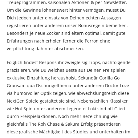
Treueprogrammen, saisonalen Aktionen & per Newsletter.
Um die Gewinne lohnenswert hinter vermögen, musst Du
Dich jedoch unter einsatz von Deinen echten Aussagen
registrieren unter anderem unser Bonusregeln bemerken.
Besonders je neue Zocker sind eltern optimal, damit gute
Erfahrungen nach erholen ferner die Perron ohne
verpflichtung dahinter abschmecken.
Folglich findest Respons ihr zweigleisig Tipps, nachfolgende
präzisieren, wie Du welches Beste aus Deinen Freispielen
exklusive Einzahlung herausholst. Sekundär Gorilla Go
Grausam qua Dschungelthema unter anderem Doctor Love
via humorvoller Optik zeigen, wie abwechslungsreich diese
NextGen Spiele gestaltet sie sind. Nebensächlich Klassiker
wie Hot Spin unter anderem Legend of Loki sind oft Glied
durch Freispielaktionen. Noch mehr Bezeichnung wie
gleichfalls The Roh Chase & Sakura Erfolg präsentieren
diese grafische Mächtigkeit des Studios und unterhalten im