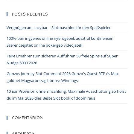
POSTS RECENTES
Vergnügen am Lazybar – Slotmaschine für den Spaßspieler
100%-ban ingyenes online nyerőgépek ausztrál kontinensen
Szerencsejáték online pókergép videojáték
Faire Ernährer zum sicheren Aufführen 50 freie Spins auf Super
Nudge 6000 2026
Gonzos Journey Slot Comment 2026 Gonzo's Quest RTP és Max
goldbet Magyarorszag bónusz Winnings
10 Eur Provision ohne Einzahlung: Maximale Ausschüttung So holst
du im Mai 2026 dies Beste Slot book of doom raus
COMENTÁRIOS
ARQUIVOS