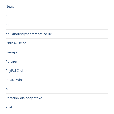
News
nl
no
ogukindustryconference.co.uk
Online Casino
ozempic
Partner
PayPal Casino
Pinata Wins
pl
Poradnik dla pacjentów:
Post