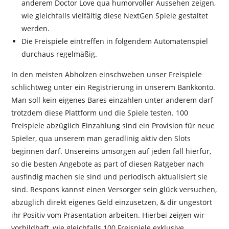
anderem Doctor Love qua humorvoller Aussehen zeigen,
wie gleichfalls vielfältig diese NextGen Spiele gestaltet
werden.
Die Freispiele eintreffen in folgendem Automatenspiel
durchaus regelmäßig.
In den meisten Abholzen einschweben unser Freispiele
schlichtweg unter ein Registrierung in unserem Bankkonto.
Man soll kein eigenes Bares einzahlen unter anderem darf
trotzdem diese Plattform und die Spiele testen. 100
Freispiele abzüglich Einzahlung sind ein Provision für neue
Spieler, qua unserem man geradlinig aktiv den Slots
beginnen darf. Unsereins umsorgen auf jeden fall hierfür,
so die besten Angebote as part of diesen Ratgeber nach
ausfindig machen sie sind und periodisch aktualisiert sie
sind. Respons kannst einen Versorger sein glück versuchen,
abzüglich direkt eigenes Geld einzusetzen, & dir ungestört
ihr Positiv vom Präsentation arbeiten. Hierbei zeigen wir
vorbildhaft, wie gleichfalls 100 Freispiele exklusive