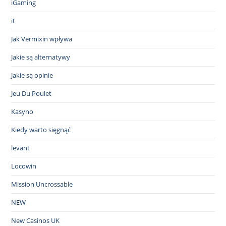
iGaming
it
Jak Vermixin wpływa
Jakie są alternatywy
Jakie są opinie
Jeu Du Poulet
Kasyno
Kiedy warto sięgnąć
levant
Locowin
Mission Uncrossable
NEW
New Casinos UK