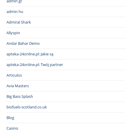
admin gr
admin hu
Admiral Shark
Allyspin
Andar Bahar Demo
apteka-24online.pl: Jakie są
apteka-24online.pl: Twój partner
Articulos
Avia Masters
Big Bass Splash
biofuels-scotland.co.uk
Blog
Casino