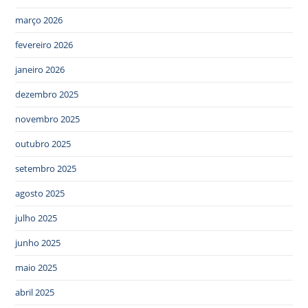
março 2026
fevereiro 2026
janeiro 2026
dezembro 2025
novembro 2025
outubro 2025
setembro 2025
agosto 2025
julho 2025
junho 2025
maio 2025
abril 2025