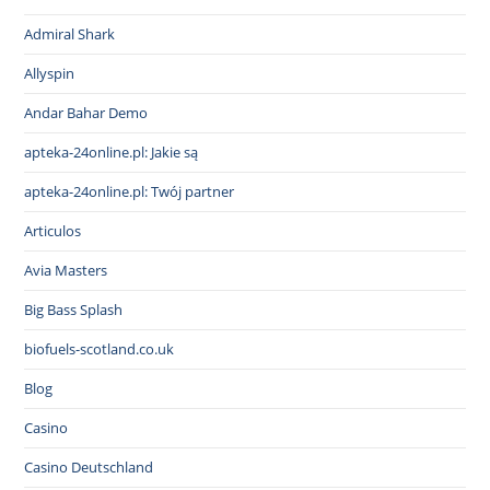
Admiral Shark
Allyspin
Andar Bahar Demo
apteka-24online.pl: Jakie są
apteka-24online.pl: Twój partner
Articulos
Avia Masters
Big Bass Splash
biofuels-scotland.co.uk
Blog
Casino
Casino Deutschland