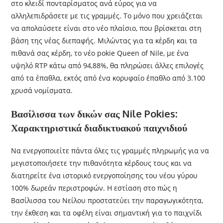
στο κλειδί πονταρίσματος ανά εύρος για να
αλληλεπιδράσετε με τις γραμμές. Το μόνο που χρειάζεται
να απολαύσετε είναι στο νέο πλαίσιο, που βρίσκεται στη
βάση της νέας διεπαφής. Μιλώντας για τα κέρδη και τα
πιθανά σας κέρδη, το νέο pokie Queen of Nile, με ένα
υψηλό RTP κάτω από 94,88%, θα πληρώσει άλλες επιλογές
από τα έπαθλα, εκτός από ένα κορυφαίο έπαθλο από 3.100
χρυσά νομίσματα.
Βασίλισσα των δικών σας Nile Pokies:
Χαρακτηριστικά διαδικτυακού παιχνιδιού
Να ενεργοποιείτε πάντα όλες τις γραμμές πληρωμής για να
μεγιστοποιήσετε την πιθανότητα κέρδους τους και να
διατηρείτε ένα ιστορικό ενεργοποίησης του νέου γύρου
100% δωρεάν περιστροφών. Η εστίαση στο πώς η
Βασίλισσα του Νείλου προστατεύει την παραγωγικότητα,
την έκθεση και τα οφέλη είναι σημαντική για το παιχνίδι