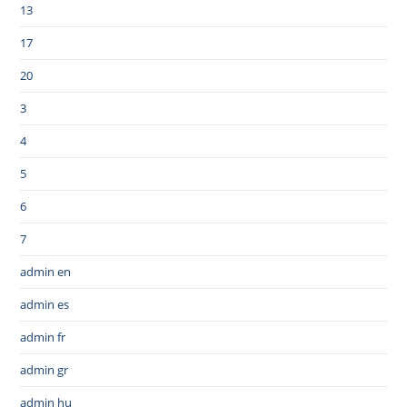
13
17
20
3
4
5
6
7
admin en
admin es
admin fr
admin gr
admin hu