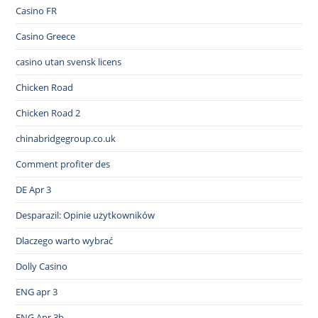
Casino FR
Casino Greece
casino utan svensk licens
Chicken Road
Chicken Road 2
chinabridgegroup.co.uk
Comment profiter des
DE Apr 3
Desparazil: Opinie użytkowników
Dlaczego warto wybrać
Dolly Casino
ENG apr 3
ENG Apr 3b