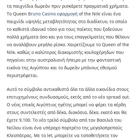
τα παιχνίδια δωρεάν πριν ρισκάρετε πραγματικά χρήματα.
Το Queen
Bruno Casino εφαρμογή
of the Nile είναι ένα
παιχνίδι υψηλής μεταβλητότητας στο διαδίκτυο, το οποίο
το καθιστά ιδανικό τόσο για τους παίκτες που ξοδεύουν
πολλά χρήματα όσο και για τους επαγγελματίες που θέλουν
να αναλάβουν μεγάλο ρίσκο. Χαιρετίζουμε το Queen of the
Nile, καθώς ο καλύτερος διακομιστής κουλοχέρηδων που
πηγαίνει στην αυστραλιανή ήπειρο με την φανταστική
εικόνα της Αιγύπτου και το δωρεάν μπόνους εθισμού
περιστρέφεται.
Αυτό το σύμβολο αντικαθιστά όλα τα άλλα εικονίδια στους
επιτυχημένους συνδυασμούς, εκτός από το νέο spread out.
Ο νέος επικός Αιγύπτιος ηγέτης μπορεί να φέρει τα κέρδη
στους συντελεστές από δέκα, διακόσια, δέκα, εκατό και θα
έχετε 9.100. Το νέο τρελό σύμβολο από τον Βασιλιά του
Νείλου είναι ένα υπέροχο πορτρέτο της μεγαλοπρεπούς
Κλεοπάτρας. Με το let, μπορείτε να τοποθετήσετε τον