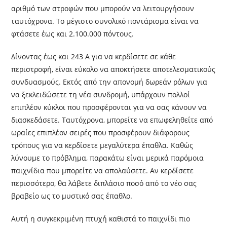
αριθμό των στροφών που μπορούν να λειτουργήσουν
ταυτόχρονα. Το μέγιστο συνολικό ποντάρισμα είναι να
φτάσετε έως και 2.100.000 πόντους.
Δίνοντας έως και 243 A για να κερδίσετε σε κάθε
περιστροφή, είναι εύκολο να αποκτήσετε αποτελεσματικούς
συνδυασμούς. Εκτός από την απονομή δωρεάν ρόλων για
να ξεκλειδώσετε τη νέα συνδρομή, υπάρχουν πολλοί
επιπλέον κύκλοι που προσφέρονται για να σας κάνουν να
διασκεδάσετε. Ταυτόχρονα, μπορείτε να επωφεληθείτε από
ωραίες επιπλέον σειρές που προσφέρουν διάφορους
τρόπους για να κερδίσετε μεγαλύτερα έπαθλα. Καθώς
λύνουμε το πρόβλημα, παρακάτω είναι μερικά παρόμοια
παιχνίδια που μπορείτε να απολαύσετε. Αν κερδίσετε
περισσότερο, θα λάβετε διπλάσιο ποσό από το νέο σας
βραβείο ως το μυστικό σας έπαθλο.
Αυτή η συγκεκριμένη πτυχή καθιστά το παιχνίδι πιο