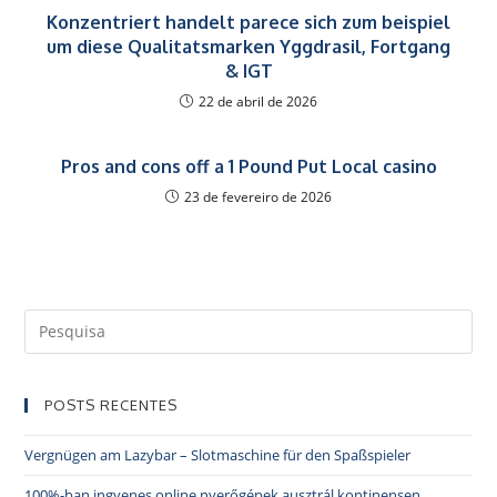
Konzentriert handelt parece sich zum beispiel
um diese Qualitatsmarken Yggdrasil, Fortgang
& IGT
22 de abril de 2026
Pros and cons off a 1 Pound Put Local casino
23 de fevereiro de 2026
POSTS RECENTES
Vergnügen am Lazybar – Slotmaschine für den Spaßspieler
100%-ban ingyenes online nyerőgépek ausztrál kontinensen